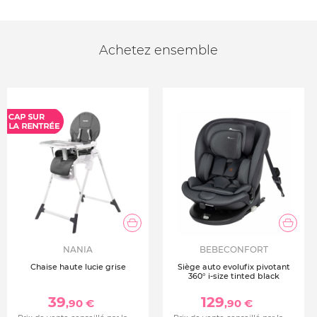
Achetez ensemble
NANIA
BEBECONFORT
Chaise haute lucie grise
Siège auto evolufix pivotant
360° i-size tinted black
39
129
,90 €
,90 €