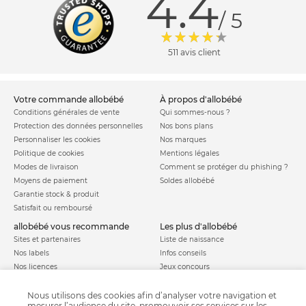
4.4
/ 5
511 avis client
votre commande allobébé
à propos d'allobébé
Conditions générales de vente
Qui sommes-nous ?
Protection des données personnelles
Nos bons plans
Personnaliser les cookies
Nos marques
Politique de cookies
Mentions légales
Modes de livraison
Comment se protéger du phishing ?
Moyens de paiement
Soldes allobébé
Garantie stock & produit
Satisfait ou remboursé
allobébé vous recommande
les plus d'allobébé
Sites et partenaires
Liste de naissance
Nos labels
Infos conseils
Nos licences
Jeux concours
Valise de maternité
Besoin d'aide ?
Parrainage
Nous utilisons des cookies afin d’analyser votre navigation et
FAQ
mesurer l’audience du site, promouvoir ses services sur les