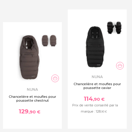
NUNA
Chancelière et moufles pour
poussette caviar
NUNA
Chancelière et moufles pour
114
,90 €
poussette chestnut
Prix de vente conseillé par la
129
,90 €
marque :
128
,90 €