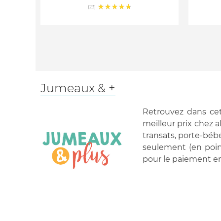
(23)
Jumeaux & +
Retrouvez dans cet
meilleur prix chez a
transats, porte-béb
seulement (en poin
pour le paiement en 