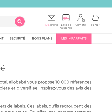
10€
offerts
Liste de
Compte
Panier
naissance
NT
SÉCURITÉ
BONS PLANS
LES IMPARFAITS
bé
otal, allobébé vous propose 10 000 références
lète et diversifiée, inspirez-vous des avis des
rs de labels. Ces labels, qu'ils regroupent des