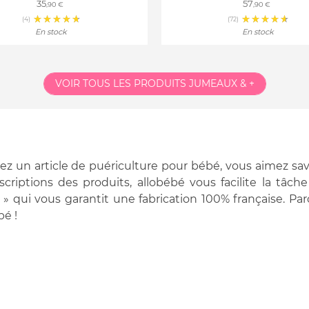
35
57
,90 €
,90 €
(4)
(72)
En stock
En stock
VOIR TOUS LES PRODUITS
JUMEAUX & +
z un article de puériculture pour bébé, vous aimez savo
scriptions des produits, allobébé vous facilite la tâch
» qui vous garantit une fabrication 100% française. Par
bé !