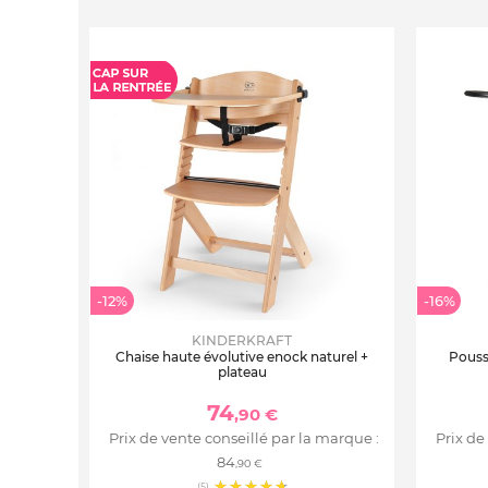
-12%
-16%
KINDERKRAFT
Chaise haute évolutive enock naturel +
Pouss
plateau
74
,90 €
Prix de vente conseillé par la marque :
Prix de
84
,90 €
(5)