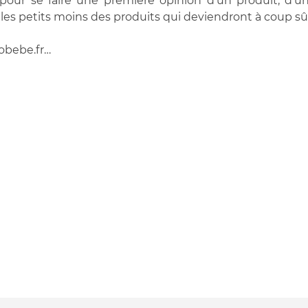
pour se faire une première opinion d'un produit, d'u
les petits moins des produits qui deviendront à coup sûr
lobebe.fr…