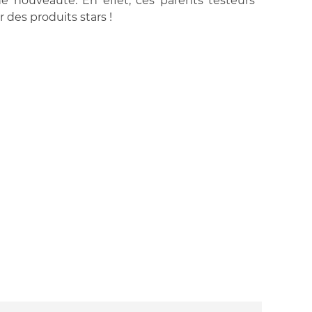
ne nouveauté. En effet, ces parents testeurs
 des produits stars !