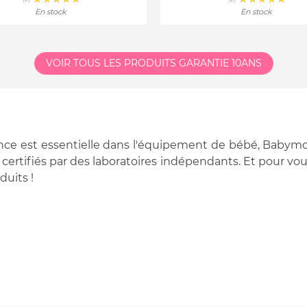
En stock
En stock
VOIR TOUS LES PRODUITS
GARANTIE 10ANS
ance est essentielle dans l'équipement de bébé, Babym
us certifiés par des laboratoires indépendants. Et pour v
duits !