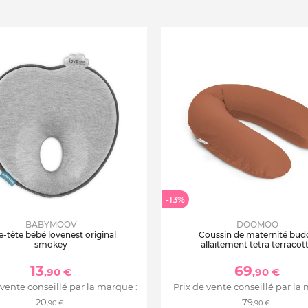
-13%
BABYMOOV
DOOMOO
e-tête bébé lovenest original
Coussin de maternité bud
smokey
allaitement tetra terracot
13
69
,90 €
,90 €
 vente conseillé par la marque :
Prix de vente conseillé par la
20
79
,90 €
,90 €