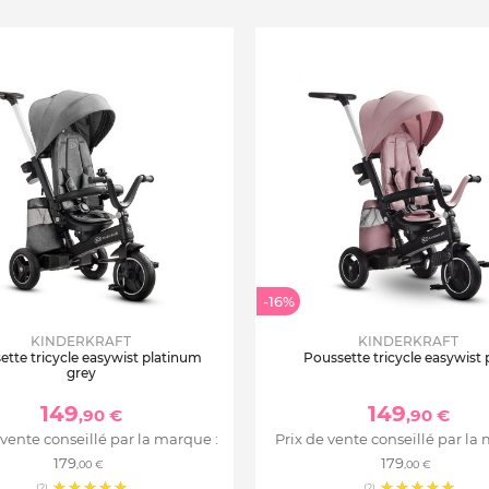
-16%
KINDERKRAFT
KINDERKRAFT
ette tricycle easywist platinum
Poussette tricycle easywist 
grey
149
149
,90 €
,90 €
 vente conseillé par la marque :
Prix de vente conseillé par la
179
179
,00 €
,00 €
(2)
(2)