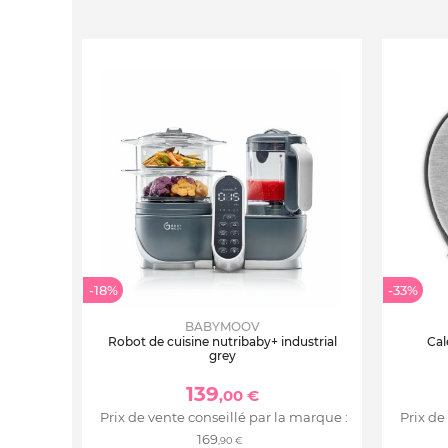
-18%
-33%
BABYMOOV
Robot de cuisine nutribaby+ industrial
Cal
grey
139
,00 €
Prix de vente conseillé par la marque :
Prix de
169
,90 €