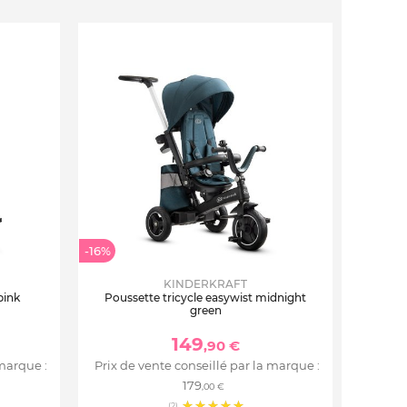
-16%
KINDERKRAFT
pink
Poussette tricycle easywist midnight
green
149
,90 €
 marque :
Prix de vente conseillé par la marque :
179
,00 €
(2)