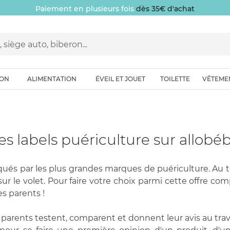
Paiement en plusieurs fois
dès 35€ d'achat
ION
ALIMENTATION
ÉVEIL ET JOUET
TOILETTE
VÊTEME
es labels puériculture sur allobé
iqués par les plus grandes marques de puériculture. Au t
ur le volet. Pour faire votre choix parmi cette offre comp
es parents !
t parents testent, comparent et donnent leur avis au trave