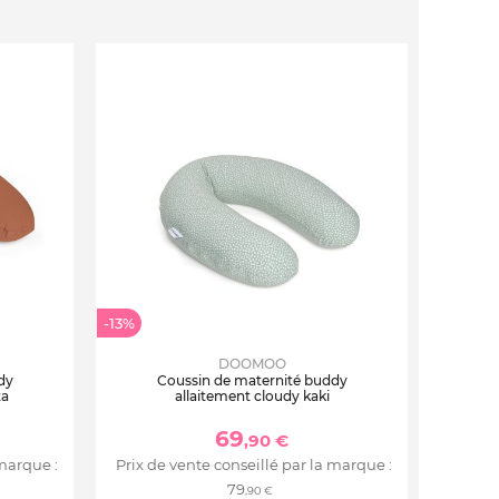
-13%
DOOMOO
dy
Coussin de maternité buddy
ta
allaitement cloudy kaki
69
,90 €
 marque :
Prix de vente conseillé par la marque :
79
,90 €