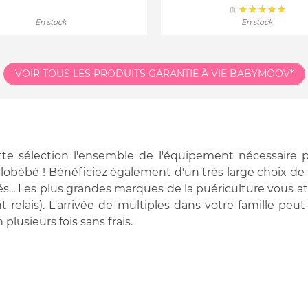
(1)
En stock
En stock
VOIR TOUS LES PRODUITS
GARANTIE À VIE BABYMOOV*
te sélection l'ensemble de l'équipement nécessaire po
llobébé ! Bénéficiez également d'un très large choix de m
és... Les plus grandes marques de la puériculture vous at
t relais). L'arrivée de multiples dans votre famille p
plusieurs fois sans frais.