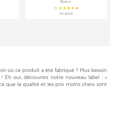
16
,90 €
(11)
En stock
ir où ce produit a été fabriqué ? Plus besoin
e ! Eh oui, découvrez notre nouveau label : «
ce que la qualité et les prix moins chers sont