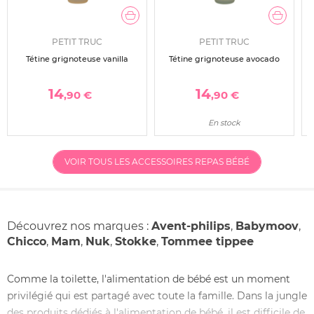
PETIT TRUC
PETIT TRUC
Tétine grignoteuse vanilla
Tétine grignoteuse avocado
14
14
,90 €
,90 €
En stock
VOIR TOUS LES ACCESSOIRES REPAS BÉBÉ
Découvrez nos marques :
Avent-philips
,
Babymoov
,
Chicco
,
Mam
,
Nuk
,
Stokke
,
Tommee tippee
Comme la toilette, l'alimentation de bébé est un moment
privilégié qui est partagé avec toute la famille. Dans la jungle
des produits dédiés à l'alimentation de bébé, il est difficile de