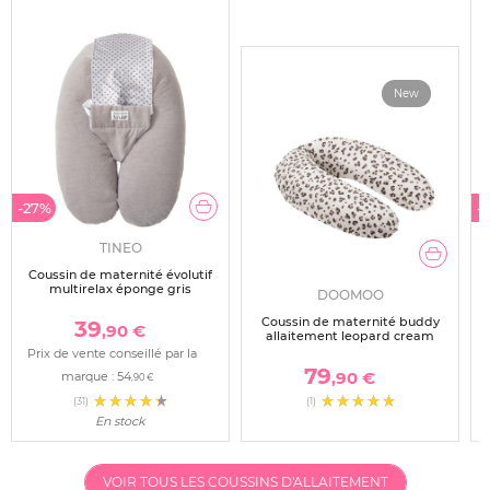
New
-27%
-
TINEO
Coussin de maternité évolutif
multirelax éponge gris
DOOMOO
Coussin de maternité buddy
39
,90 €
allaitement leopard cream
Prix de vente conseillé par la
79
,90 €
marque :
54
,90 €
(31)
(1)
En stock
VOIR TOUS LES COUSSINS D'ALLAITEMENT