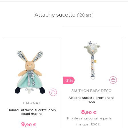
Attache sucette
(120 art.)
-31%
SAUTHON BABY DECO
Attache sucette promenons
nous
BABYNAT
Doudou attache sucette lapin
8
,90 €
poupi marine
Prix de vente conseillé par la
9
,90 €
marque :
12
,90 €