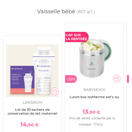
Vaisselle bébé
(807 art.)
-22%
-
BABYMOOV
Lunch box isotherme eat's isy
LANSINOH
Lot de 50 sachets de
13
,90 €
conservation de lait maternel
Prix de vente conseillé par la
14
,90 €
marque :
17
,90 €