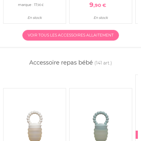
9
,90 €
marque :
17
,90 €
En stock
En stock
VOIR TOUS LES ACCESSOIRES ALLAITEMENT
Accessoire repas bébé
(141 art.)
-