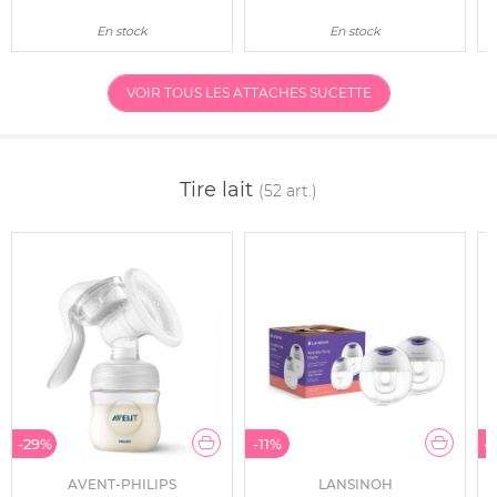
En stock
En stock
VOIR TOUS LES ATTACHES SUCETTE
Tire lait
(52 art.)
-29%
-11%
-
AVENT-PHILIPS
LANSINOH