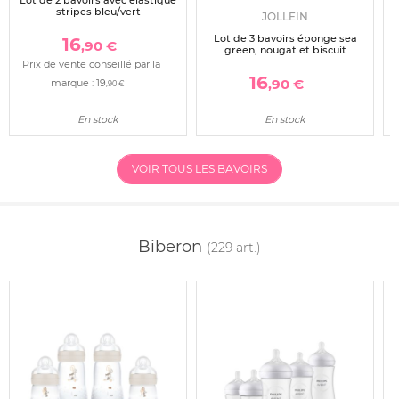
Lot de 2 bavoirs avec élastique
stripes bleu/vert
JOLLEIN
Lot de 3 bavoirs éponge sea
16
,90 €
green, nougat et biscuit
Prix de vente conseillé par la
16
,90 €
marque :
19
,90 €
En stock
En stock
VOIR TOUS LES BAVOIRS
Biberon
(229 art.)