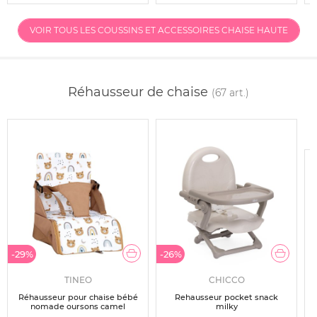
VOIR TOUS LES COUSSINS ET ACCESSOIRES CHAISE HAUTE
Réhausseur de chaise
(67 art.)
-29%
-26%
TINEO
CHICCO
Réhausseur pour chaise bébé
Rehausseur pocket snack
nomade oursons camel
milky