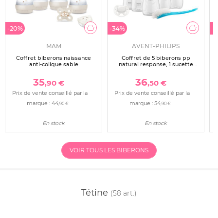
-20%
-34%
-
MAM
AVENT-PHILIPS
Coffret biberons naissance
Coffret de 5 biberons pp
anti-colique sable
natural response, 1 sucette
ultra-douce 0-6 mois et 1
goupillon (2 biberons 125 ml+2
35
36
,90 €
,50 €
biberons 260 ml +1 biberon 330
ml) scd8
Prix de vente conseillé par la
Prix de vente conseillé par la
marque :
44
marque :
54
,90 €
,90 €
En stock
En stock
VOIR TOUS LES BIBERONS
Tétine
(58 art.)