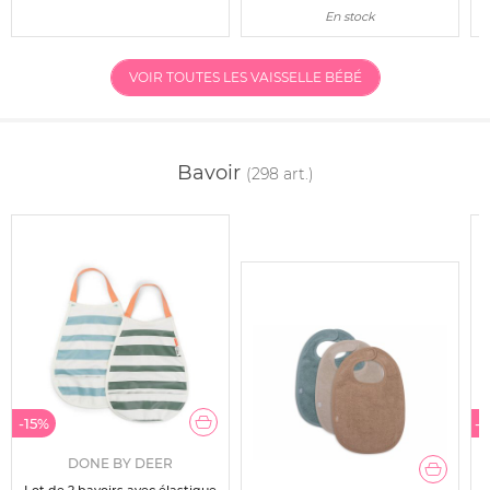
En stock
VOIR TOUTES LES VAISSELLE BÉBÉ
Bavoir
(298 art.)
-15%
-
DONE BY DEER