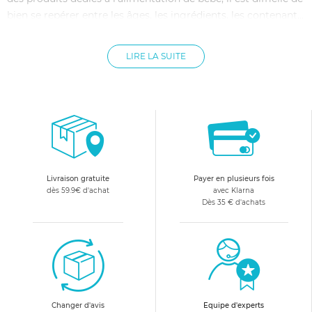
bien se repérer entre les âges, les ingrédients, les contenant…
Allobébé vous simplifie les choses et a sélectionné pour vous
les meilleures références de l'alimentation de bébé. Pour la
LIRE LA SUITE
préparation des repas, les ustensiles de cuisine ou les plats
préparés de bébé, vous trouverez tout ce qu'il vous faut sur
Allobébé !
Livraison gratuite
Payer en plusieurs fois
dès 59.9€ d'achat
avec Klarna
Dès 35 € d'achats
Changer d'avis
Equipe d'experts