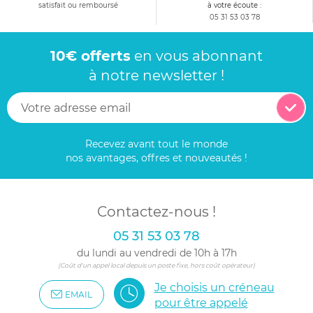
satisfait ou remboursé
à votre écoute :
05 31 53 03 78
10€ offerts
en vous abonnant
à notre newsletter !
Recevez avant tout le monde
nos avantages, offres et nouveautés !
Contactez-nous !
05 31 53 03 78
du lundi au vendredi de 10h à 17h
(Coût d'un appel local depuis un poste fixe, hors coût opérateur)
Je choisis un créneau
EMAIL
pour être appelé