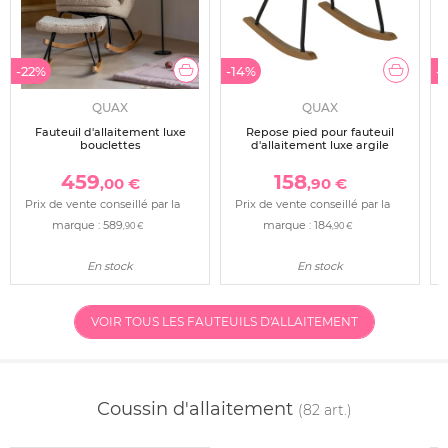
-22%
-14%
-
QUAX
QUAX
Fauteuil d'allaitement luxe
Repose pied pour fauteuil
bouclettes
d'allaitement luxe argile
459
158
,00 €
,90 €
Prix de vente conseillé par la
Prix de vente conseillé par la
marque :
589
marque :
184
,90 €
,90 €
En stock
En stock
VOIR TOUS LES FAUTEUILS D'ALLAITEMENT
Coussin d'allaitement
(82 art.)