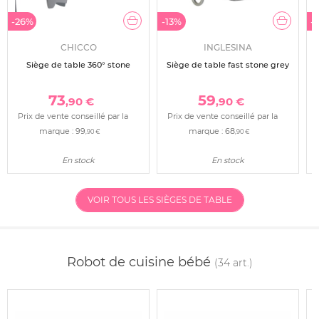
-26%
-13%
-
CHICCO
INGLESINA
Siège de table 360° stone
Siège de table fast stone grey
73
59
,90 €
,90 €
Prix de vente conseillé par la
Prix de vente conseillé par la
marque :
99
marque :
68
,90 €
,90 €
En stock
En stock
VOIR TOUS LES SIÈGES DE TABLE
Robot de cuisine bébé
(34 art.)