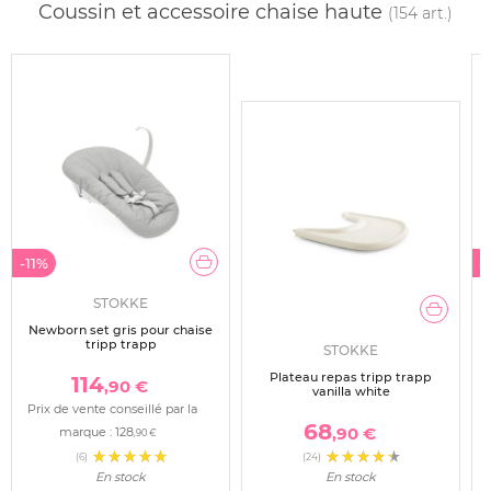
Coussin et accessoire chaise haute
(154 art.)
-11%
-
STOKKE
Newborn set gris pour chaise
tripp trapp
STOKKE
Plateau repas tripp trapp
114
,90 €
vanilla white
Prix de vente conseillé par la
68
,90 €
marque :
128
,90 €
(6)
(24)
En stock
En stock