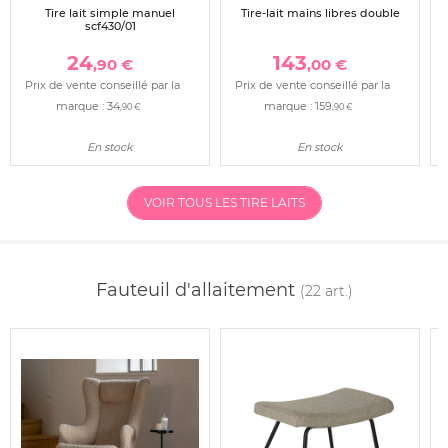
Tire lait simple manuel
Tire-lait mains libres double
scf430/01
24
143
,90 €
,00 €
Prix de vente conseillé par la
Prix de vente conseillé par la
marque :
34
marque :
159
,90 €
,90 €
En stock
En stock
VOIR TOUS LES TIRE LAITS
Fauteuil d'allaitement
(22 art.)