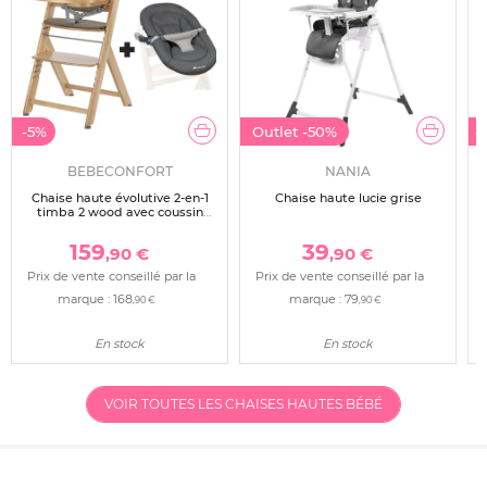
-5%
Outlet
-50%
-
BEBECONFORT
NANIA
Chaise haute évolutive 2-en-1
Chaise haute lucie grise
timba 2 wood avec coussin
beige + transat tinted graphite
159
39
,90 €
,90 €
Prix de vente conseillé par la
Prix de vente conseillé par la
marque :
168
marque :
79
,90 €
,90 €
En stock
En stock
VOIR TOUTES LES CHAISES HAUTES BÉBÉ