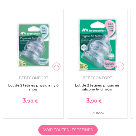
BEBECONFORT
BEBECONFORT
Lot de 2 tetines physio air y 6
Lot de 2 tetines physio air
L
mois
silicone 6-18 mois
3
3
,90 €
,90 €
En stock
VOIR TOUTES LES TÉTINES