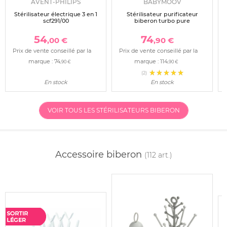
AVENT-PHILIPS
BABYMOOV
Stérilisateur électrique 3 en 1
Stérilisateur purificateur
scf291/00
biberon turbo pure
54
74
,00 €
,90 €
Prix de vente conseillé par la
Prix de vente conseillé par la
marque :
74
marque :
114
,90 €
,90 €
(2)
En stock
En stock
VOIR TOUS LES STÉRILISATEURS BIBERON
Accessoire biberon
(112 art.)