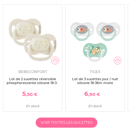
BEBECONFORT
TIGEX
Lot de 2 sucettes réversible
Lot de 3 sucettes jour / nuit
phosphorescente silicone 18-36
silicone 18-36m mixte
mois sand
5
6
,50 €
,90 €
En stock
En stock
VOIR TOUTES LES SUCETTES