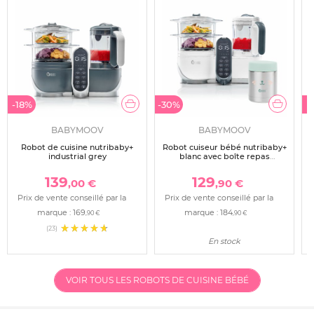
-18%
-30%
-
BABYMOOV
BABYMOOV
Robot de cuisine nutribaby+
Robot cuiseur bébé nutribaby+
industrial grey
blanc avec boîte repas
thermos 350 ml
139
129
,00 €
,90 €
Prix de vente conseillé par la
Prix de vente conseillé par la
marque :
169
marque :
184
,90 €
,90 €
(23)
En stock
VOIR TOUS LES ROBOTS DE CUISINE BÉBÉ