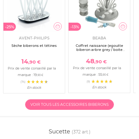
-13%
-25%
BEABA
AVENT-PHILIPS
Coffret naissance (egoutte
Sèche biberons et tétines
biberon arbre grey / boite
doseuses light/dark mist /
goupillon silicone)
48
14
,90 €
,90 €
Prix de vente conseillé par la
Prix de vente conseillé par la
marque :
55
marque :
19
,90 €
,90 €
(9)
(74)
En stock
En stock
VOIR TOUS LES ACCESSOIRES BIBERONS
Sucette
(372 art.)