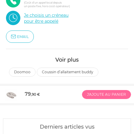
(Coût d'un appel local depuis
un poste fixe, hors coût opérateur)
Je choisis un créneau
pour être appelé
EMAIL
Voir plus
doomoo
coussin d’allaitement buddy
79
,90 €
J'AJOUTE AU PANIER
Derniers articles vus