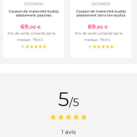
DOOMOO
DOOMOO
Coussin de maternité buddy
Coussin de maternité buddy
allaitement peaches
allaitement tetra terracotta
69
69
,00 €
,90 €
Prix de vente conseillé par la
Prix de vente conseillé par la
marque :
79
marque :
79
,90 €
,90 €
(1)
(1)
5
/5
1 avis