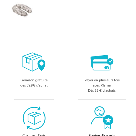
Livraison gratuite
Payer en plusieurs fois
dès 59.9€ d'achat
avec Klarna
Dès 35 € d'achats
Changer d'avis
Equipe d'experts