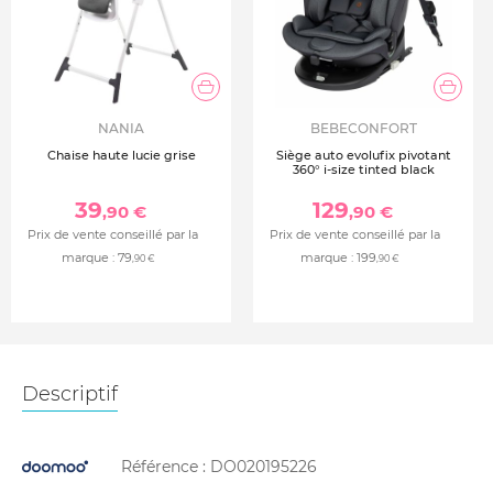
NANIA
BEBECONFORT
Chaise haute lucie grise
Siège auto evolufix pivotant
360° i-size tinted black
39
129
,90 €
,90 €
Prix de vente conseillé par la
Prix de vente conseillé par la
marque :
79
marque :
199
,90 €
,90 €
Descriptif
Référence :
DO020195226