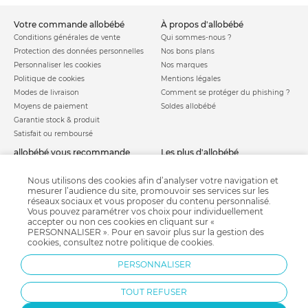
votre commande allobébé
à propos d'allobébé
Conditions générales de vente
Qui sommes-nous ?
Protection des données personnelles
Nos bons plans
Personnaliser les cookies
Nos marques
Politique de cookies
Mentions légales
Modes de livraison
Comment se protéger du phishing ?
Moyens de paiement
Soldes allobébé
Garantie stock & produit
Satisfait ou remboursé
allobébé vous recommande
les plus d'allobébé
Sites et partenaires
Liste de naissance
Nos labels
Infos conseils
Nous utilisons des cookies afin d’analyser votre navigation et
mesurer l’audience du site, promouvoir ses services sur les
Nos licences
Jeux concours
réseaux sociaux et vous proposer du contenu personnalisé.
Valise de maternité
Besoin d'aide ?
Vous pouvez paramétrer vos choix pour individuellement
Parrainage
accepter ou non ces cookies en cliquant sur «
FAQ
PERSONNALISER ». Pour en savoir plus sur la gestion des
Paiement sécurisé
cookies, consultez notre
politique de cookies
.
PERSONNALISER
Charte qualité
TOUT REFUSER