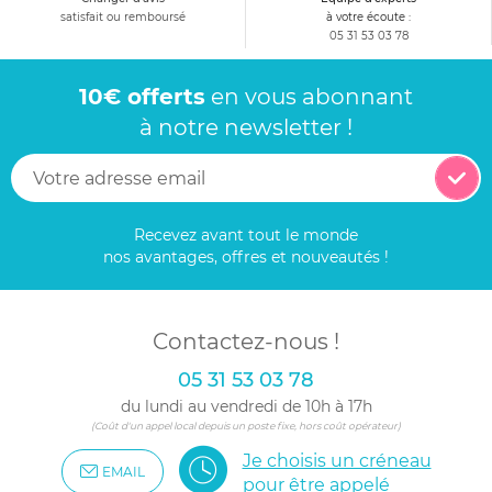
satisfait ou remboursé
à votre écoute :
05 31 53 03 78
10€ offerts
en vous abonnant
à notre newsletter !
Recevez avant tout le monde
nos avantages, offres et nouveautés !
Contactez-nous !
05 31 53 03 78
du lundi au vendredi de 10h à 17h
(Coût d'un appel local depuis un poste fixe, hors coût opérateur)
Je choisis un créneau
EMAIL
pour être appelé