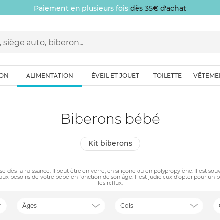
Paiement en plusieurs fois
dès 35€ d'achat
ION
ALIMENTATION
ÉVEIL ET JOUET
TOILETTE
VÊTEME
Biberons bébé
kit biberons
ise dès la naissance. Il peut être en verre, en silicone ou en polypropylène. Il est 
re aux besoins de votre bébé en fonction de son âge. Il est judicieux d’opter pour un 
les reflux.
Âges
Cols