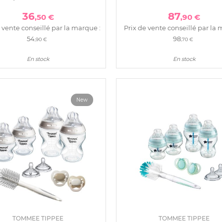
 et 1 goupillon (2 biberons 125
biberons 260 ml +1 biberon 330
36
87
,50 €
,90 €
ml) scd8
 vente conseillé par la marque :
Prix de vente conseillé par la 
54
98
,90 €
,70 €
En stock
En stock
New
TOMMEE TIPPEE
TOMMEE TIPPEE