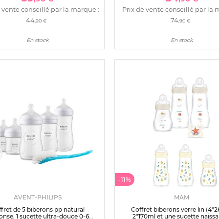
 vente conseillé par la marque :
Prix de vente conseillé par la 
44
74
,90 €
,90 €
En stock
En stock
-11%
AVENT-PHILIPS
MAM
fret de 5 biberons pp natural
Coffret biberons verre lin (4*
onse, 1 sucette ultra-douce 0-6
2*170ml et une sucette naiss