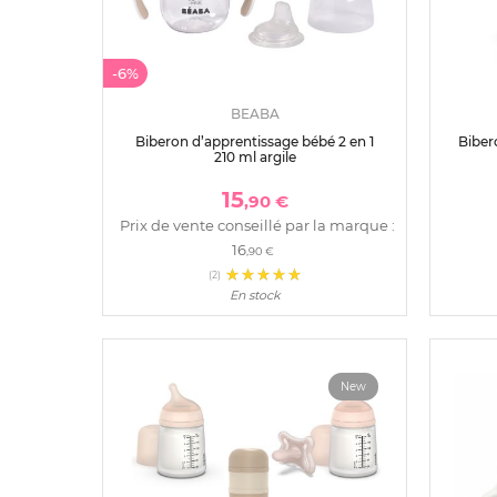
-6%
BEABA
Biberon d’apprentissage bébé 2 en 1
Biber
210 ml argile
15
,90 €
Prix de vente conseillé par la marque :
16
,90 €
(2)
En stock
New