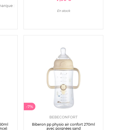
marque :
En stock
-7%
BEBECONFORT
260ml
Biberon pp physio air confort 270ml
ance)
avec poignées sand