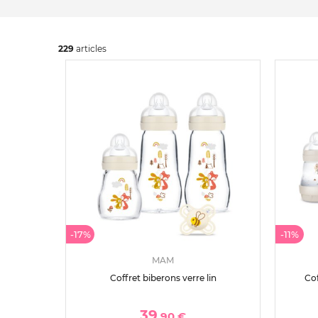
229
art
icles
-17%
-11%
MAM
Coffret biberons verre lin
Cof
39
,90 €