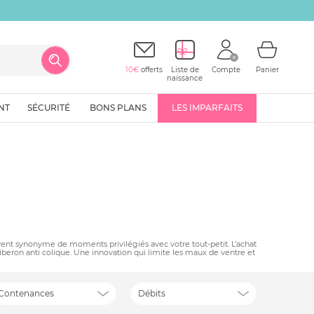
10€
offerts
Liste de
Compte
Panier
naissance
NT
SÉCURITÉ
BONS PLANS
LES IMPARFAITS
souvent synonyme de moments privilégiés avec votre tout-petit. L’achat
biberon anti colique. Une innovation qui limite les maux de ventre et
Contenances
Débits