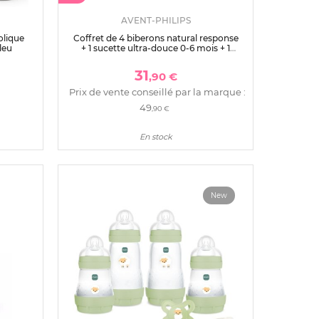
AVENT-PHILIPS
olique
Coffret de 4 biberons natural response
leu
+ 1 sucette ultra-douce 0-6 mois + 1
goupillon
31
,90 €
Prix de vente conseillé par la marque :
49
,90 €
En stock
New