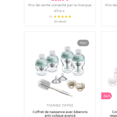
Prix de vente conseillé par la marque :
Prix de
47
,90 €
(15)
En stock
New
-34%
TOMMEE TIPPEE
Coffret de naissance avec biberons
Cof
anti-colique avancé
resp