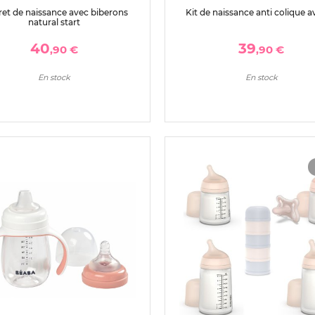
ret de naissance avec biberons
Kit de naissance anti colique 
natural start
40
39
,90 €
,90 €
En stock
En stock