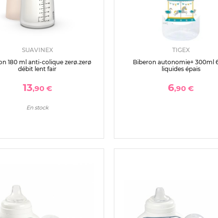
SUAVINEX
TIGEX
on 180 ml anti-colique zerø.zerø
Biberon autonomie+ 300ml
débit lent fair
liquides épais
13
6
,90 €
,90 €
En stock