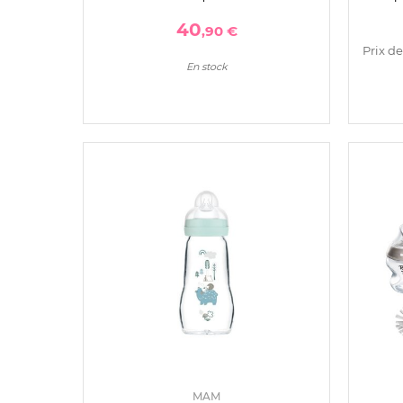
mois
ml+2 
40
,90 €
Prix de
En stock
MAM