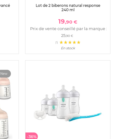
avancé
Lot de 2 biberons natural response
240 ml
19
,90 €
Prix de vente conseillé par la marque :
25
,90 €
(1)
En stock
New
-36%