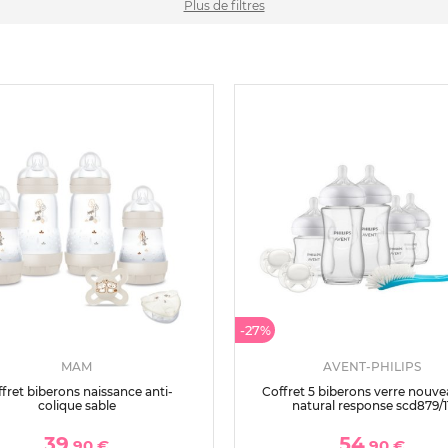
Plus de filtres
-27%
MAM
AVENT-PHILIPS
fret biberons naissance anti-
Coffret 5 biberons verre nouv
colique sable
natural response scd879/1
39
54
,90 €
,90 €