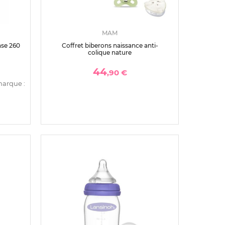
MAM
nse 260
Coffret biberons naissance anti-
colique nature
44
,90 €
marque :