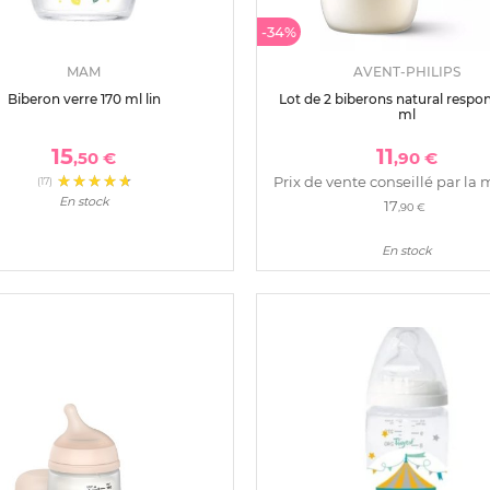
-34%
MAM
AVENT-PHILIPS
Biberon verre 170 ml lin
Lot de 2 biberons natural respo
ml
15
11
,50 €
,90 €
Prix de vente conseillé par la 
(17)
En stock
17
,90 €
En stock