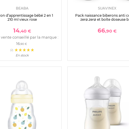
BEABA
SUAVINEX
on d’apprentissage bébé 2 en 1
Pack naissance biberons anti c
210 ml vieux rose
zerø.zerø et boîte doseuse b
14
66
,40 €
,90 €
 vente conseillé par la marque :
16
,90 €
(2)
En stock