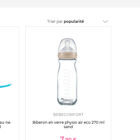
Trier
par
popularité
BEBECONFORT
eau-ne
Biberon en verre physio air eco 270 ml
1
sand
7
,90 €