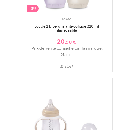
-5%
MAM
Lot de 2 biberons anti-colique 320 ml
lilas et sable
20
,90 €
Prix de vente conseillé par la marque :
21
,90 €
En stock