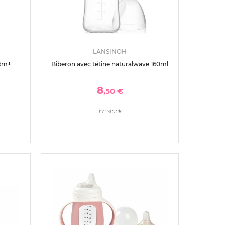
LANSINOH
 6m+
Biberon avec tétine naturalwave 160ml
8
,50 €
En stock