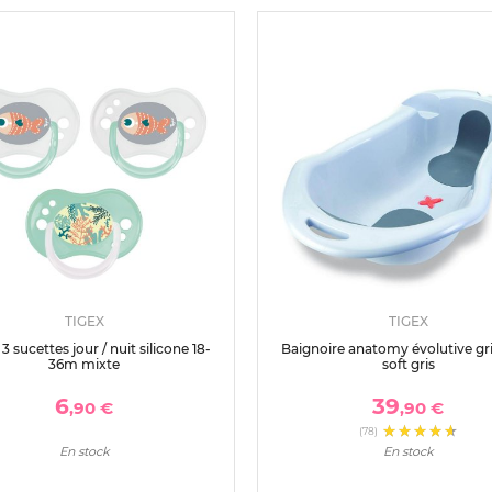
TIGEX
TIGEX
3 sucettes jour / nuit silicone 18-
Baignoire anatomy évolutive gri
36m mixte
soft gris
6
39
,90 €
,90 €
(78)
En stock
En stock