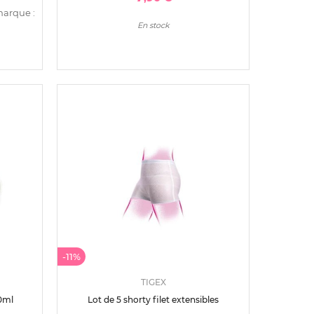
marque :
En stock
-11%
TIGEX
0ml
Lot de 5 shorty filet extensibles