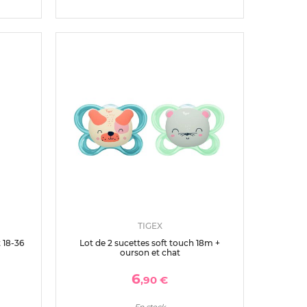
TIGEX
 18-36
Lot de 2 sucettes soft touch 18m +
ourson et chat
6
,90 €
En stock