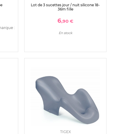
pe
Lot de 3 sucettes jour / nuit silicone 18-
36m fille
6
,90 €
marque :
En stock
TIGEX