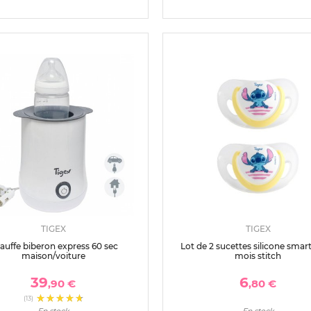
TIGEX
TIGEX
auffe biberon express 60 sec
Lot de 2 sucettes silicone smart
maison/voiture
mois stitch
39
6
,90 €
,80 €
(13)
En stock
En stock