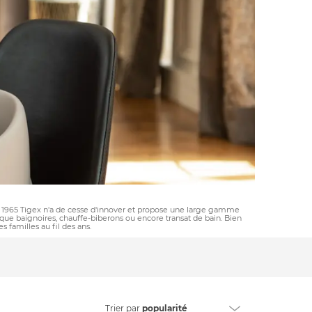
s 1965 Tigex n'a de cesse d'innover et propose une large gamme
 que baignoires, chauffe-biberons ou encore transat de bain. Bien
 familles au fil des ans.
Trier
par
popularité