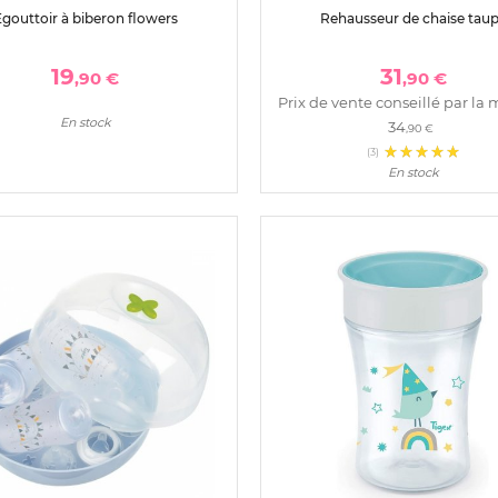
gouttoir à biberon flowers
Rehausseur de chaise tau
19
31
,90 €
,90 €
Prix de vente conseillé par la 
En stock
34
,90 €
(3)
En stock