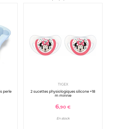
TIGEX
s perle
2 sucettes physiologiques silicone +18
m minnie
6
,90 €
En stock