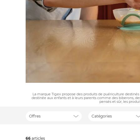
La marque Tigex propose des produits de puériculture destinés
destinée aux enfants et à leurs parents comme des biberons, des 
pensés et sûr, les produ
Offres
Catégories
66
art
icles