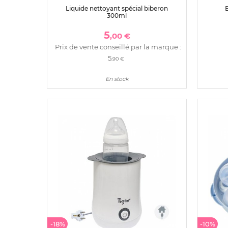
Liquide nettoyant spécial biberon
E
300ml
5
,00 €
Prix de vente conseillé par la marque :
5
,90 €
En stock
-18%
-10%