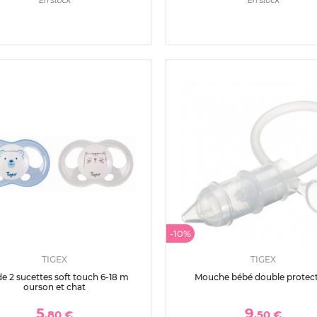
-10%
TIGEX
TIGEX
de 2 sucettes soft touch 6-18 m
Mouche bébé double protec
ourson et chat
5
9
,80 €
,50 €