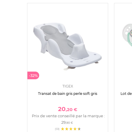
-32%
TIGEX
Transat de bain gris perle soft gris
Lot de 
20
,20 €
Prix de vente conseillé par la marque :
29
,90 €
(59)