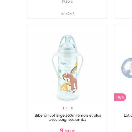
17
,50 €
En stock
-16%
TIGEX
Biberon col large 360ml 6mois et plus
Lot 
avec poignées simba
9
,90 €