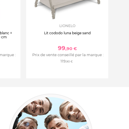
LIONELO
 blanc +
Lit cododo luna beige sand
0 cm
99
,90 €
 marque :
Prix de vente conseillé par la marque :
119
,90 €