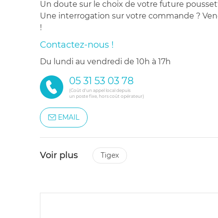
Un doute sur le choix de votre future pousset
Une interrogation sur votre commande ? Venez
!
Contactez-nous !
du lundi au vendredi de 10h à 17h
05 31 53 03 78
(Coût d'un appel local depuis
un poste fixe, hors coût opérateur)
EMAIL
Voir plus
tigex