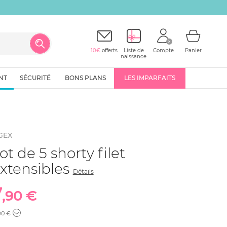
10€
offerts
Liste de
Compte
Panier
naissance
NT
SÉCURITÉ
BONS PLANS
LES IMPARFAITS
GEX
ot de 5 shorty filet
xtensibles
Détails
7
,90 €
90 €