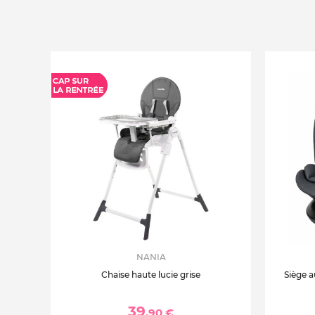
NANIA
Chaise haute lucie grise
Siège a
39
,90 €