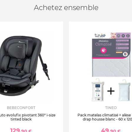
Achetez ensemble
BEBECONFORT
TINEO
uto evolufix pivotant 360° i-size
Pack matelas climatisé + alèse
tinted black
drap housse blanc - 60 x 12
129
49
,90 €
,90 €