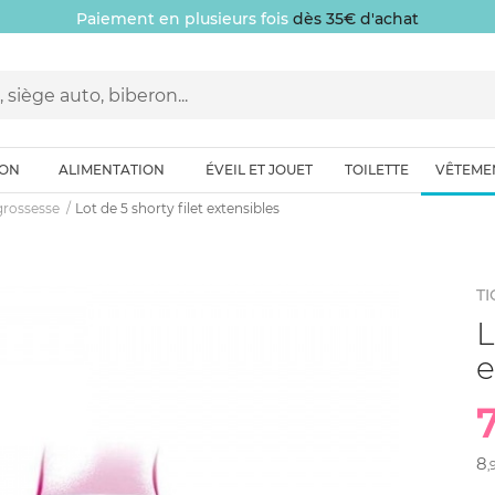
Paiement en plusieurs fois
dès 35€ d'achat
ION
ALIMENTATION
ÉVEIL ET JOUET
TOILETTE
VÊTEME
grossesse
Lot de 5 shorty filet extensibles
TI
L
e
8
,