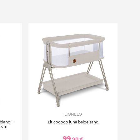
LIONELO
 blanc +
Lit cododo luna beige sand
0 cm
99
,90 €