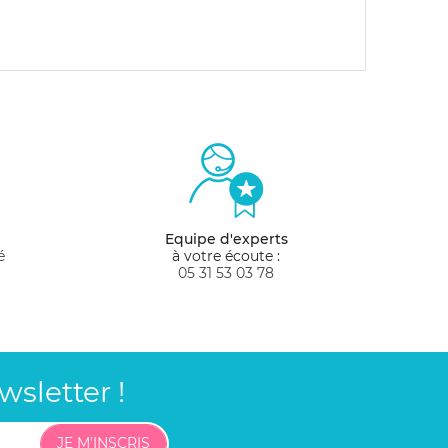
Equipe d'experts
é
à votre écoute :
05 31 53 03 78
sletter !
JE M'INSCRIS