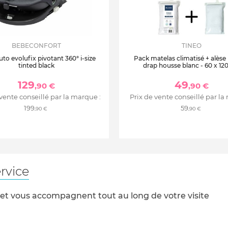
BEBECONFORT
TINEO
uto evolufix pivotant 360° i-size
Pack matelas climatisé + alèse
tinted black
drap housse blanc - 60 x 12
129
49
,90 €
,90 €
 vente conseillé par la marque :
Prix de vente conseillé par la
199
59
,90 €
,90 €
rvice
 et vous accompagnent tout au long de votre visite