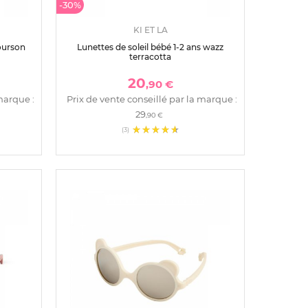
-30%
KI ET LA
 ourson
Lunettes de soleil bébé 1-2 ans wazz
terracotta
20
,90 €
marque :
Prix de vente conseillé par la marque :
29
,90 €
(3)