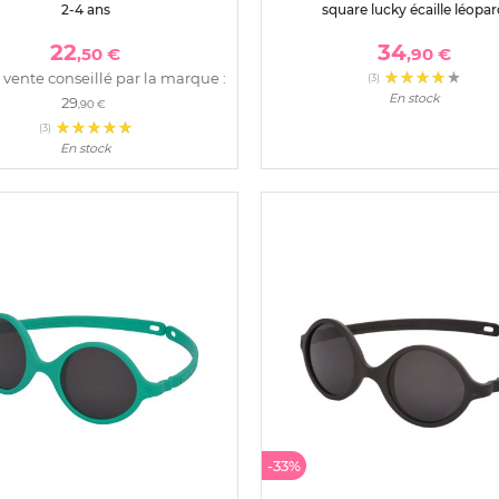
2-4 ans
square lucky écaille léopa
22
34
,50 €
,90 €
 vente conseillé par la marque :
(3)
En stock
29
,90 €
(3)
En stock
-33%