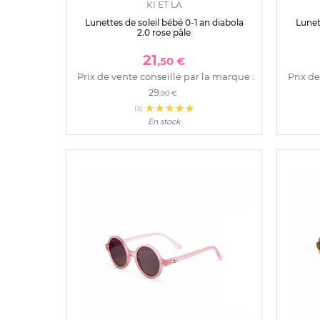
KI ET LA
Lunettes de soleil bébé 0-1 an diabola
Lunet
2.0 rose pâle
21
,50 €
Prix de vente conseillé par la marque :
Prix de
29
,90 €
(3)
En stock