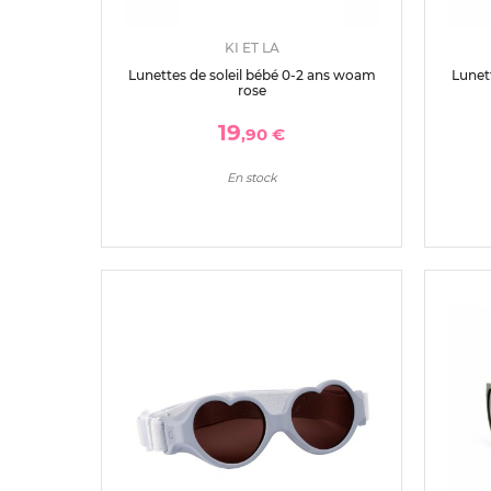
KI ET LA
Lunettes de soleil bébé 0-2 ans woam
Lunet
rose
19
,90 €
En stock