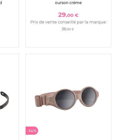
rd
ourson crème
29
,00 €
Prix de vente conseillé par la marque :
36
,90 €
-14%