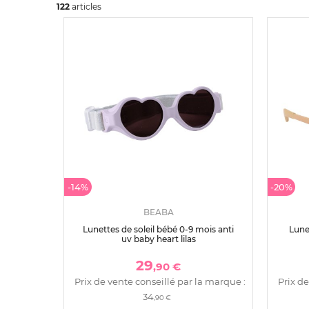
122
art
icles
-14%
-20%
BEABA
Lunettes de soleil bébé 0-9 mois anti
Lune
uv baby heart lilas
29
,90 €
Prix de vente conseillé par la marque :
Prix de
34
,90 €