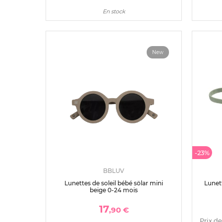
En stock
New
-23%
BBLUV
Lunettes de soleil bébé sölar mini
Lunett
beige 0-24 mois
17
,90 €
Prix de