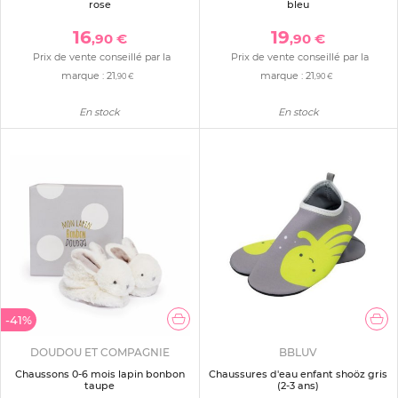
rose
bleu
16
19
,90 €
,90 €
Prix de vente conseillé par la
Prix de vente conseillé par la
marque :
21
marque :
21
,90 €
,90 €
En stock
En stock
-41%
DOUDOU ET COMPAGNIE
BBLUV
Chaussons 0-6 mois lapin bonbon
Chaussures d'eau enfant shoöz gris
taupe
(2-3 ans)