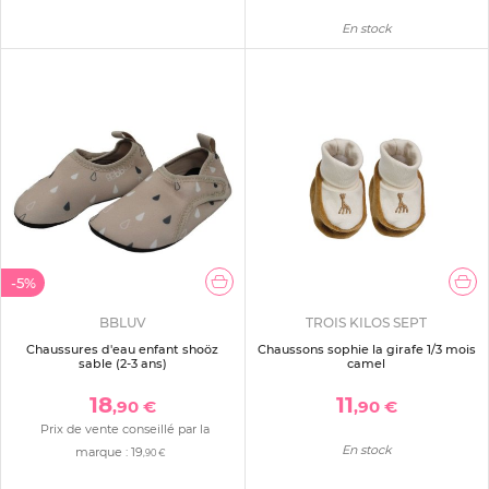
En stock
-5%
BBLUV
TROIS KILOS SEPT
Chaussures d'eau enfant shoöz
Chaussons sophie la girafe 1/3 mois
sable (2-3 ans)
camel
18
11
,90 €
,90 €
Prix de vente conseillé par la
En stock
marque :
19
,90 €