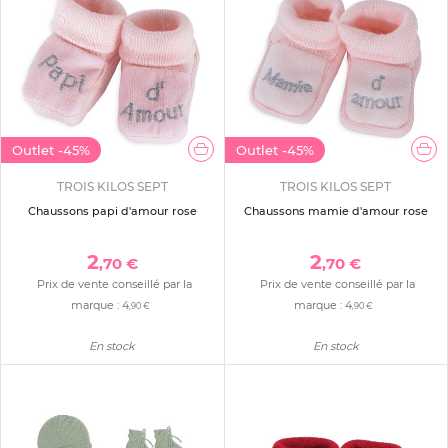
Outlet
-45%
Outlet
-45%
TROIS KILOS SEPT
TROIS KILOS SEPT
Chaussons papi d'amour rose
Chaussons mamie d'amour rose
2
2
,70 €
,70 €
Prix de vente conseillé par la
Prix de vente conseillé par la
marque :
4
marque :
4
,90 €
,90 €
En stock
En stock