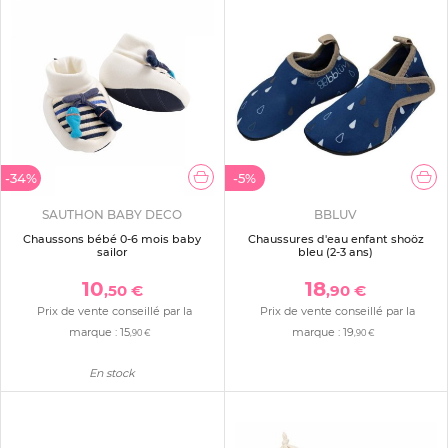
-34%
-5%
SAUTHON BABY DECO
BBLUV
Chaussons bébé 0-6 mois baby
Chaussures d'eau enfant shoöz
sailor
bleu (2-3 ans)
10
18
,50 €
,90 €
Prix de vente conseillé par la
Prix de vente conseillé par la
marque :
15
marque :
19
,90 €
,90 €
En stock