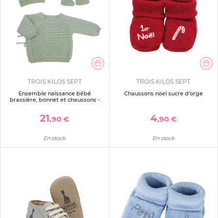
TROIS KILOS SEPT
TROIS KILOS SEPT
Ensemble naissance bébé
Chaussons noel sucre d'orge
brassière, bonnet et chaussons -
vert olive
21
4
,90 €
,90 €
En stock
En stock