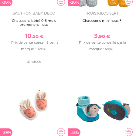
-30%
-20%
SAUTHON BABY DECO
TROIS KILOS SEPT
Chaussons bébé 0-6 mois
Chaussons mini nous ²
promenons nous
10
3
,50 €
,90 €
Prix de vente conseillé par la
Prix de vente conseillé par la
marque :
14
marque :
4
,90 €
,90 €
En stock
-39%
-53%