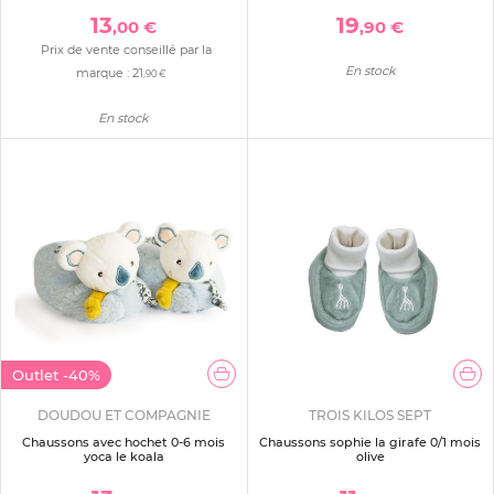
13
19
,00 €
,90 €
Prix de vente conseillé par la
En stock
marque :
21
,90 €
En stock
Outlet
-40%
DOUDOU ET COMPAGNIE
TROIS KILOS SEPT
Chaussons avec hochet 0-6 mois
Chaussons sophie la girafe 0/1 mois
yoca le koala
olive