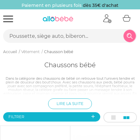
Paiement en plusieurs fois
dès 35€ d'achat
Accueil
Vêtement
Chausson bébé
Chaussons bébé
Dans la catégorie des chaussons de bébé on retrouve tout l'univers tendre et
plein de douceur des bout'choux. Avec ses chaussons aux pieds, bébé pourra
jouer avec son compagnon préféré, la petite souris, l'éléphant facétieux, le
mouton rêveur, la célèbre girafe ou faire passer un message tendre à son
entourage, papa et maman, mamie et papy ou la nourrice seront aux anges. En
cuir tout souple, en coton ou synthétique lavable, avec hochet intégré, les
chaussons sont aussi différents que craquants. Ils respectent les normes
LIRE LA SUITE
européennes et françaises de sécurité.
FILTRER