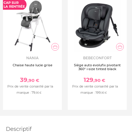
NANIA
BEBECONFORT
Chaise haute lucie grise
Siège auto evolufix pivotant
360° i-size tinted black
39
129
,90 €
,90 €
Prix de vente conseillé par la
Prix de vente conseillé par la
marque :
79
marque :
199
,90 €
,90 €
Descriptif