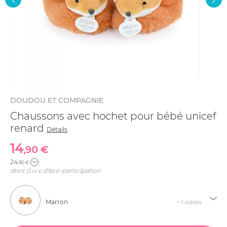
DOUDOU ET COMPAGNIE
Chaussons avec hochet pour bébé unicef
renard
Détails
14
,90 €
24
,90 €
dont
0
d'éco-participation
,02 €
Marron
+ 1 coloris