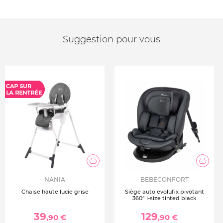
Suggestion pour vous
NANIA
BEBECONFORT
Chaise haute lucie grise
Siège auto evolufix pivotant
360° i-size tinted black
39
129
,90 €
,90 €