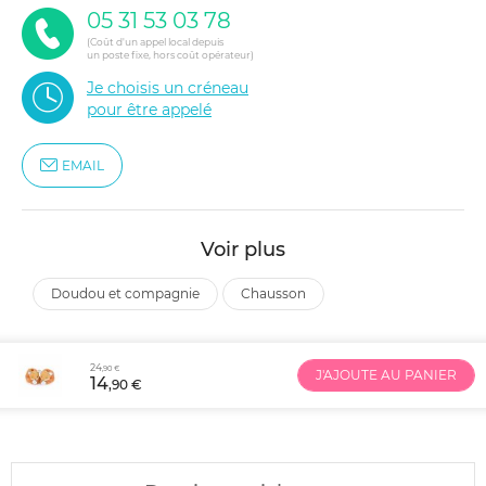
05 31 53 03 78
(Coût d'un appel local depuis
un poste fixe, hors coût opérateur)
Je choisis un créneau
pour être appelé
EMAIL
Voir plus
doudou et compagnie
chausson
24
,90 €
J'AJOUTE AU PANIER
14
,90 €