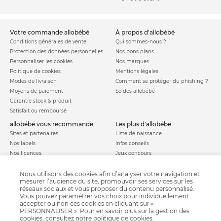
votre commande allobébé
à propos d'allobébé
Conditions générales de vente
Qui sommes-nous ?
Protection des données personnelles
Nos bons plans
Personnaliser les cookies
Nos marques
Politique de cookies
Mentions légales
Modes de livraison
Comment se protéger du phishing ?
Moyens de paiement
Soldes allobébé
Garantie stock & produit
Satisfait ou remboursé
allobébé vous recommande
les plus d'allobébé
Sites et partenaires
Liste de naissance
Nos labels
Infos conseils
Nos licences
Jeux concours
Valise de maternité
Besoin d'aide ?
Parrainage
Nous utilisons des cookies afin d’analyser votre navigation et
FAQ
mesurer l’audience du site, promouvoir ses services sur les
Paiement sécurisé
réseaux sociaux et vous proposer du contenu personnalisé.
Vous pouvez paramétrer vos choix pour individuellement
accepter ou non ces cookies en cliquant sur «
PERSONNALISER ». Pour en savoir plus sur la gestion des
Charte qualité
cookies, consultez notre
politique de cookies
.