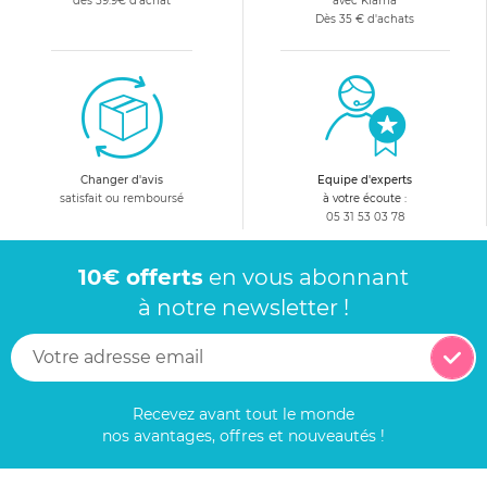
dès 59.9€ d'achat
avec Klarna
Dès 35 € d'achats
Changer d'avis
Equipe d'experts
satisfait ou remboursé
à votre écoute :
05 31 53 03 78
10€ offerts
en vous abonnant
à notre newsletter !
Recevez avant tout le monde
nos avantages, offres et nouveautés !