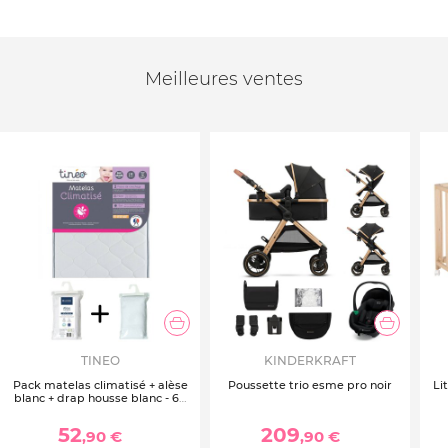
Meilleures ventes
TINEO
KINDERKRAFT
Pack matelas climatisé + alèse
Poussette trio esme pro noir
Li
blanc + drap housse blanc - 60
x 120 cm
52
209
,90 €
,90 €