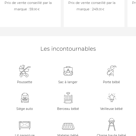
Prix de vente conseillé par la
Prix de vente conseillé par la
Pr
marque :
59
marque :
249
,90 €
,00 €
Les incontournables
Poussette
Sac à langer
Porte bébé
Siège auto
Berceau bébé
Veilleuse bébé
Lit parapluie
Matelas bébé
Chaise haute bébé