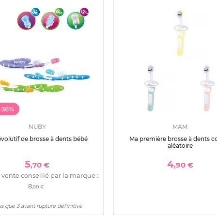
-36%
NUBY
MAM
évolutif de brosse à dents bébé
Ma première brosse à dents co
aléatoire
5
4
,70 €
,90 €
 vente conseillé par la marque :
8
,90 €
s que 3 avant rupture définitive