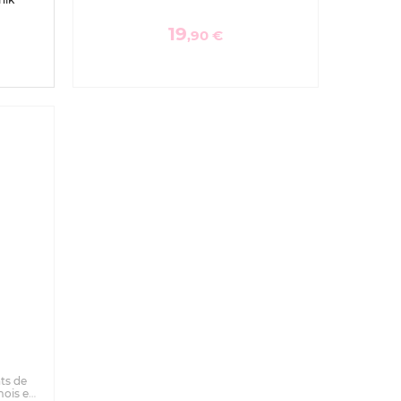
19
,90 €
nts de
ois et