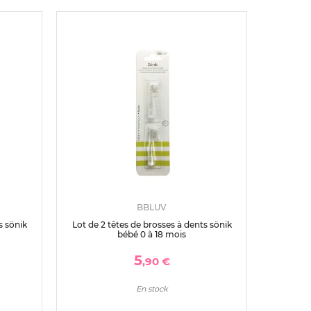
BBLUV
s sönik
Lot de 2 têtes de brosses à dents sönik
bébé 0 à 18 mois
5
,90 €
En stock