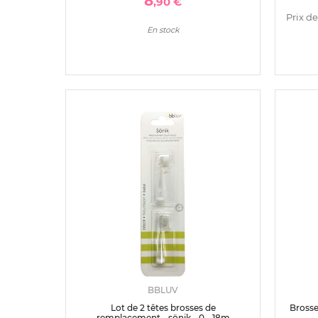
8
,90 €
Prix de
En stock
BBLUV
Lot de 2 têtes brosses de
Brosse
remplacement - sönik - 0 - 18m