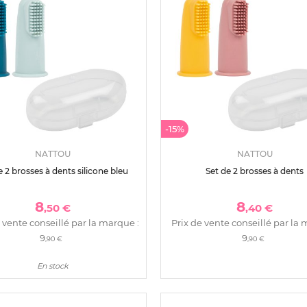
-15%
NATTOU
NATTOU
e 2 brosses à dents silicone bleu
Set de 2 brosses à dents
8
8
,50 €
,40 €
 vente conseillé par la marque :
Prix de vente conseillé par la 
9
9
,90 €
,90 €
En stock