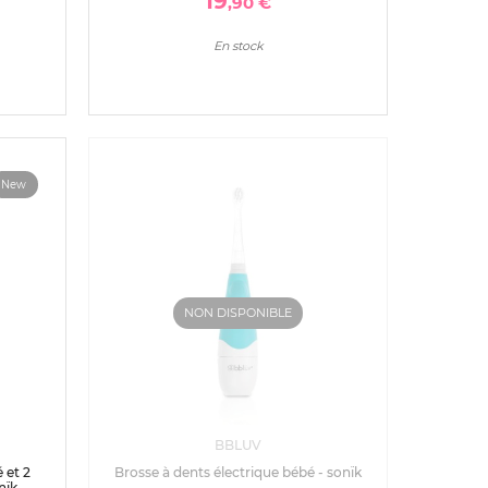
19
,90 €
En stock
New
NON DISPONIBLE
BBLUV
 et 2
Brosse à dents électrique bébé - sonïk
nïk