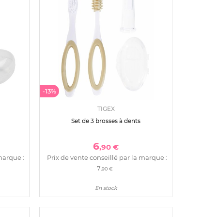
-13%
TIGEX
Set de 3 brosses à dents
6
,90 €
marque :
Prix de vente conseillé par la marque :
7
,90 €
En stock