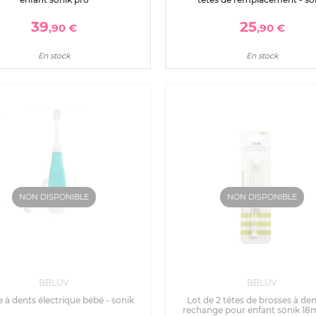
39
25
,90 €
,90 €
En stock
En stock
NON DISPONIBLE
NON DISPONIBLE
BBLUV
BBLUV
 à dents électrique bébé - sonïk
Lot de 2 têtes de brosses à de
rechange pour enfant sönik 18m