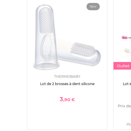
New
Outlet
THERMOBABY
Lot de 2 brosses à dent silicone
Lot 
3
,90 €
Prix de
Plu