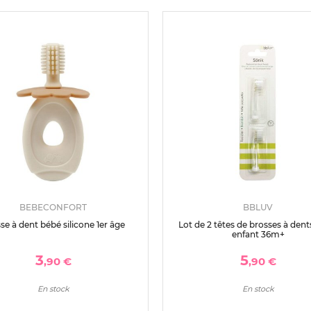
BEBECONFORT
BBLUV
se à dent bébé silicone 1er âge
Lot de 2 têtes de brosses à dent
enfant 36m+
3
5
,90 €
,90 €
En stock
En stock