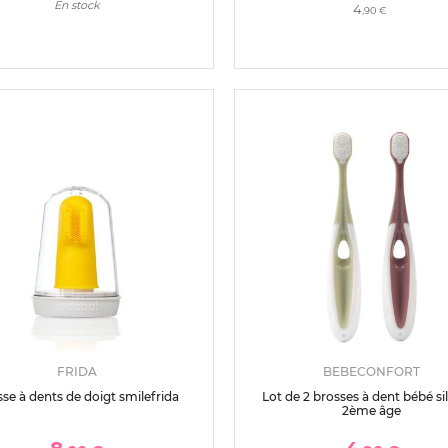
En stock
4
,90 €
FRIDA
BEBECONFORT
se à dents de doigt smilefrida
Lot de 2 brosses à dent bébé si
2ème âge