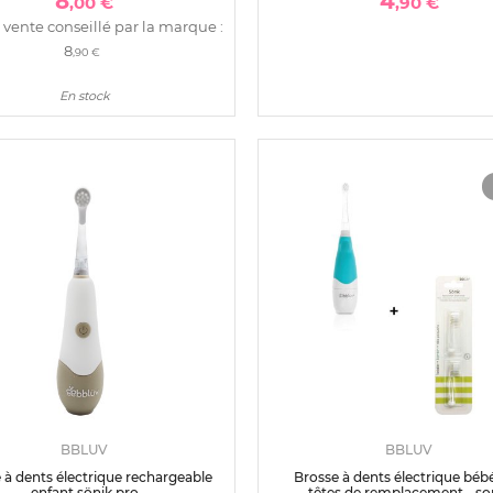
8
4
,00 €
,90 €
 vente conseillé par la marque :
8
,90 €
En stock
BBLUV
BBLUV
 à dents électrique rechargeable
Brosse à dents électrique bébé
enfant sönik pro
têtes de remplacement - so