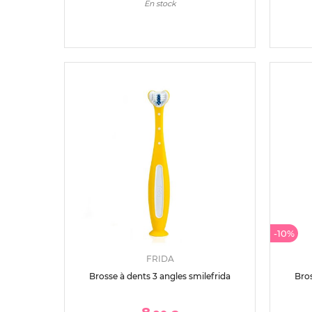
En stock
-10%
FRIDA
Brosse à dents 3 angles smilefrida
Bros