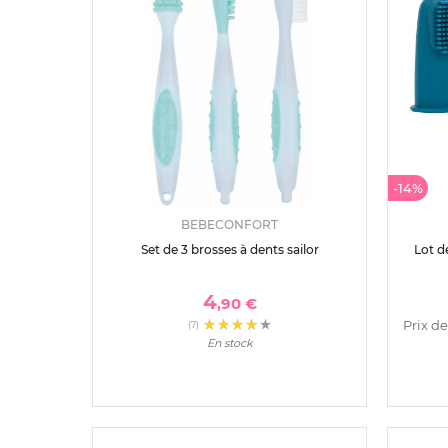
-14%
BEBECONFORT
Set de 3 brosses à dents sailor
Lot d
4
,90 €
Prix de
(7)
En stock