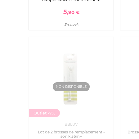
5
,90 €
En stock
NON DISPONIBLE
Outlet
-7%
BBLUV
Lot de 2 brosses de remplacement -
Brosse
sönik 36m+