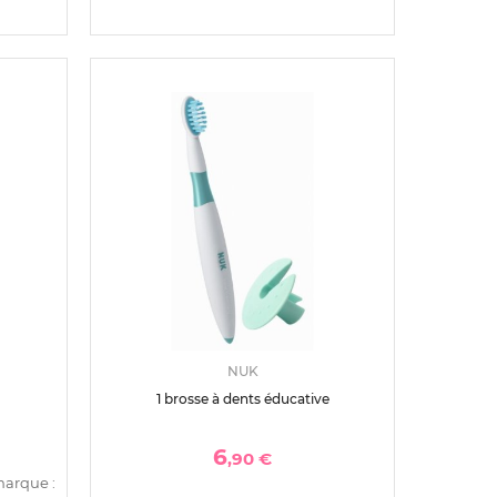
NUK
1 brosse à dents éducative
6
,90 €
marque :