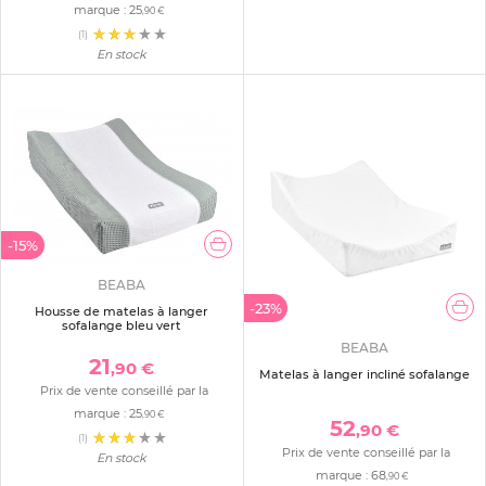
marque :
25
,90 €
(1)
En stock
-15%
BEABA
-23%
Housse de matelas à langer
sofalange bleu vert
BEABA
21
,90 €
Matelas à langer incliné sofalange
Prix de vente conseillé par la
marque :
25
,90 €
52
,90 €
(1)
Prix de vente conseillé par la
En stock
marque :
68
,90 €