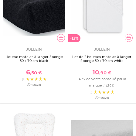
-13%
JOLLEIN
JOLLEIN
Housse matelas à langer éponge
Lot de 2 housses matelas à langer
50 x 70 cm black
éponge 50 x 70 cm white
6
10
,50 €
,90 €
Prix de vente conseillé par la
(1)
En stock
marque :
12
,50 €
(1)
En stock