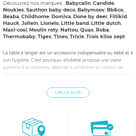
Découvrez nos marques :
Babycalin
,
Candide
,
Noukies
,
Sauthon baby deco
,
Babymoov
,
Bb&co
,
Beaba
,
Childhome
,
Domiva
,
Done by deer
,
Fillikid
,
Hauck
,
Jollein
,
Lionelo
,
Little band
,
Little dutch
,
Maxi-cosi
,
Moulin roty
,
Nattou
,
Quax
,
Roba
,
Thermobaby
,
Tigex
,
Tineo
,
Trixie
,
Trois kilos sept
La table à langer est un accessoire indispensable au bébé et à
son hygiène. C'est pourquoi allobébé propose une vaste
gamme d'accessoires, destinés à améliorer le confort de
bébé tout comme de ses parents. Il est ainsi possible de faire
de la table à langer un véritable petit cocon, propice à
l'échange et à la tendresse. De nombreux matelas à langer
LIRE LA SUITE
de grande marque sont donc disponibles sur allobébé, afin
d'installer bébé au mieux. Il est en outre possible de choisir le
matelas le plus adapté à sa table à langer, en fonction de la
dimension du matelas mais également de sa forme. Pour
protéger le matelas à langer, ou tout simplement pour
embellir la table à langer, différentes housses de matelas