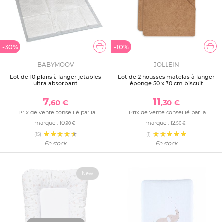
-30%
-10%
BABYMOOV
JOLLEIN
Lot de 10 plans à langer jetables
Lot de 2 housses matelas à langer
ultra absorbant
éponge 50 x 70 cm biscuit
7
11
,60 €
,30 €
Prix de vente conseillé par la
Prix de vente conseillé par la
marque :
10
marque :
12
,90 €
,50 €
(15)
(1)
En stock
En stock
New