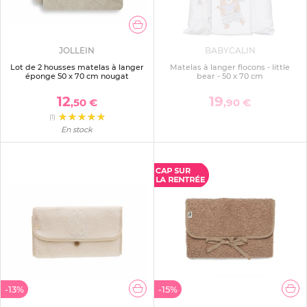
JOLLEIN
BABYCALIN
Lot de 2 housses matelas à langer
Matelas à langer flocons - little
éponge 50 x 70 cm nougat
bear - 50 x 70 cm
12
19
,50 €
,90 €
(1)
En stock
-13%
-15%