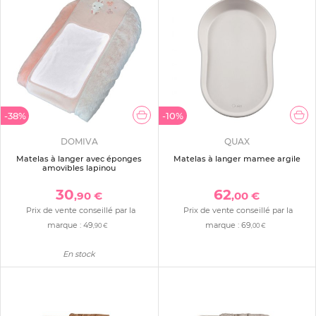
-38%
-10%
DOMIVA
QUAX
Matelas à langer avec éponges
Matelas à langer mamee argile
amovibles lapinou
30
62
,90 €
,00 €
Prix de vente conseillé par la
Prix de vente conseillé par la
marque :
49
marque :
69
,90 €
,00 €
En stock