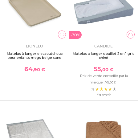
-30%
LIONELO
CANDIDE
Matelas à langer en caoutchouc
Matelas a langer douillet 2 en 1 gris
pour enfants megs beige sand
chiné
64
55
,90 €
,00 €
Prix de vente conseillé par la
marque :
79
,00 €
(2)
En stock