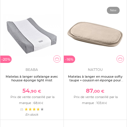
New
-20%
-16%
BEABA
NATTOU
Matelas à langer sofalange avec
Matelas à langer en mousse softy
housse éponge light mist
taupe + coussin en éponge pour
matelas à langer taupe
54
87
,90 €
,00 €
Prix de vente conseillé par la
Prix de vente conseillé par la
marque :
68
marque :
103
,90 €
,90 €
(2)
En stock