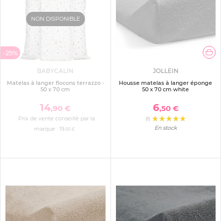
NON DISPONIBLE
-25%
BABYCALIN
JOLLEIN
Matelas à langer flocons terrazzo -
Housse matelas à langer éponge
50 x 70 cm
50 x 70 cm white
14
6
,90 €
,50 €
Prix de vente conseillé par la
(1)
En stock
marque :
19
,90 €