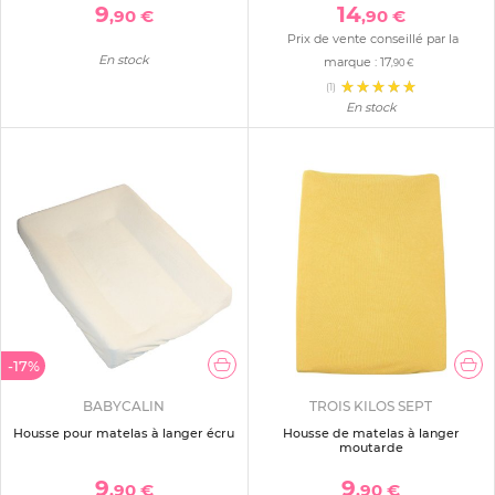
9
14
,90 €
,90 €
Prix de vente conseillé par la
En stock
marque :
17
,90 €
(1)
En stock
-17%
BABYCALIN
TROIS KILOS SEPT
Housse pour matelas à langer écru
Housse de matelas à langer
moutarde
9
9
,90 €
,90 €