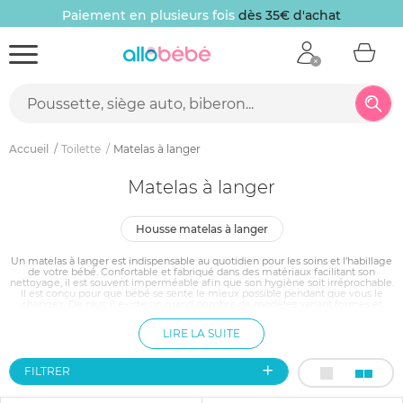
Paiement en plusieurs fois
dès 35€ d'achat
Accueil
Toilette
Matelas à langer
Matelas à langer
housse matelas à langer
Un matelas à langer est indispensable au quotidien pour les soins et l’habillage
de votre bébé. Confortable et fabriqué dans des matériaux facilitant son
nettoyage, il est souvent imperméable afin que son hygiène soit irréprochable.
Il est conçu pour que bébé se sente le mieux possible pendant que vous le
changez. De plus, il existe un grand nombre de modèles variant formes et
couleurs, ce qui vous permet de l’intégrer à part entière comme un élément
de décoration de la chambre.
LIRE LA SUITE
FILTRER