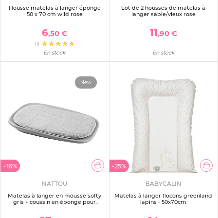
Housse matelas à langer éponge
Lot de 2 housses de matelas à
50 x 70 cm wild rose
langer sable/vieux rose
6
11
,50 €
,90 €
(1)
En stock
En stock
New
-16%
-25%
NATTOU
BABYCALIN
Matelas à langer en mousse softy
Matelas à langer flocons greenland
gris + coussin en éponge pour
lapins - 50x70cm
matelas à langer gris