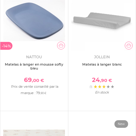
-14%
NATTOU
JOLLEIN
Matelas à langer en mousse softy
Matelas à langer blanc
bleu
69
24
,00 €
,90 €
Prix de vente conseillé par la
(1)
En stock
marque :
79
,90 €
New