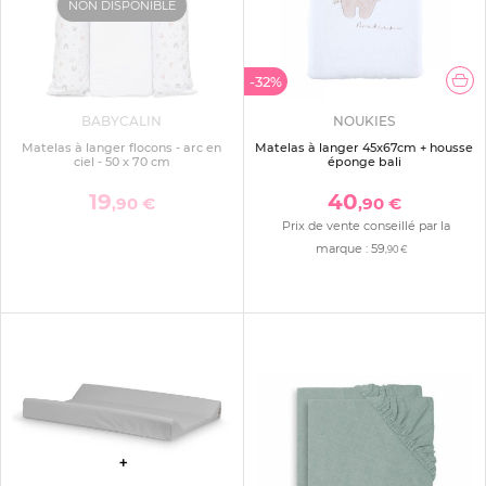
NON DISPONIBLE
-32%
BABYCALIN
NOUKIES
Matelas à langer flocons - arc en
Matelas à langer 45x67cm + housse
ciel - 50 x 70 cm
éponge bali
19
40
,90 €
,90 €
Prix de vente conseillé par la
marque :
59
,90 €