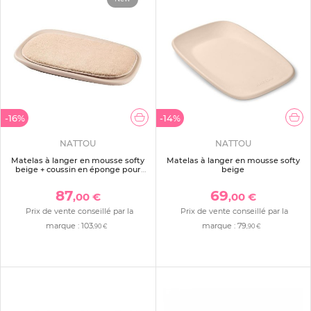
-16%
-14%
NATTOU
NATTOU
Matelas à langer en mousse softy
Matelas à langer en mousse softy
beige + coussin en éponge pour
beige
matelas à langer beige
87
69
,00 €
,00 €
Prix de vente conseillé par la
Prix de vente conseillé par la
marque :
103
marque :
79
,90 €
,90 €