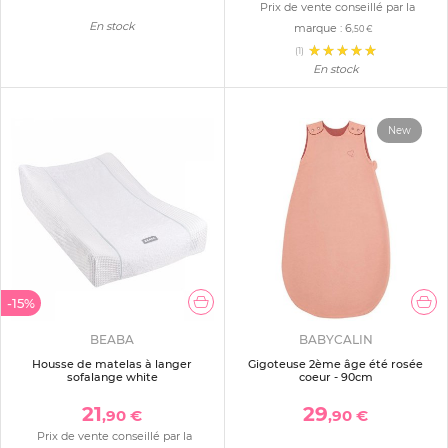
Prix de vente conseillé par la
En stock
marque :
6
,50 €
(1)
En stock
New
-15%
BEABA
BABYCALIN
Housse de matelas à langer
Gigoteuse 2ème âge été rosée
sofalange white
coeur - 90cm
21
29
,90 €
,90 €
Prix de vente conseillé par la