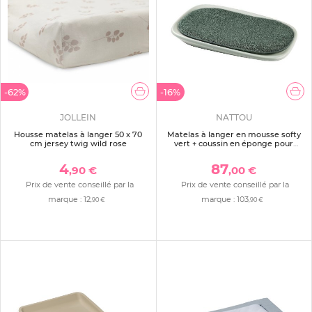
-62%
-16%
JOLLEIN
NATTOU
Housse matelas à langer 50 x 70
Matelas à langer en mousse softy
cm jersey twig wild rose
vert + coussin en éponge pour
matelas à langer vert
4
87
,90 €
,00 €
Prix de vente conseillé par la
Prix de vente conseillé par la
marque :
12
marque :
103
,90 €
,90 €