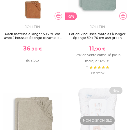
-5%
JOLLEIN
JOLLEIN
Pack matelas à langer 50 x 70 cm
Lot de 2 housses matelas à langer
avec 2 housses éponge caramel et
éponge 50 x 70 cm ash green
biscuit
36
11
,90 €
,90 €
Prix de vente conseillé par la
En stock
marque :
12
,50 €
(1)
En stock
New
NON DISPONIBLE