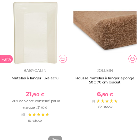
-31%
BABYCALIN
JOLLEIN
Matelas à langer luxe écru
Housse matelas à langer éponge
50 x 70 cm biscuit
21
6
,90 €
,50 €
Prix de vente conseillé par la
(1)
En stock
marque :
31
,90 €
(68)
En stock
New