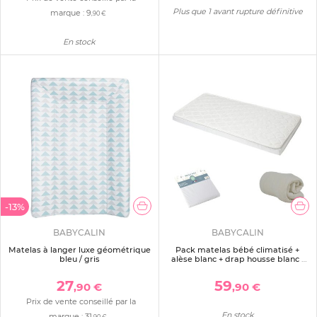
Plus que 1 avant rupture définitive
marque :
9
,90 €
En stock
-13%
BABYCALIN
BABYCALIN
Matelas à langer luxe géométrique
Pack matelas bébé climatisé +
bleu / gris
alèse blanc + drap housse blanc -
60 x 120 cm
27
59
,90 €
,90 €
Prix de vente conseillé par la
En stock
marque :
31
,90 €