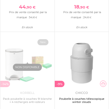
44
18
,90 €
,90 €
Prix de vente conseillé par la
Prix de vente conseillé par la
marque :
54
marque :
24
,90 €
,90 €
En stock
En stock
New
NON DISPONIBLE
-14%
-9%
KORBELL
CHICCO
Pack poubelle à couches 9l blanche
Poubelle à couches télescopique
+ 4 recharges anti-odeurs
winter clouds