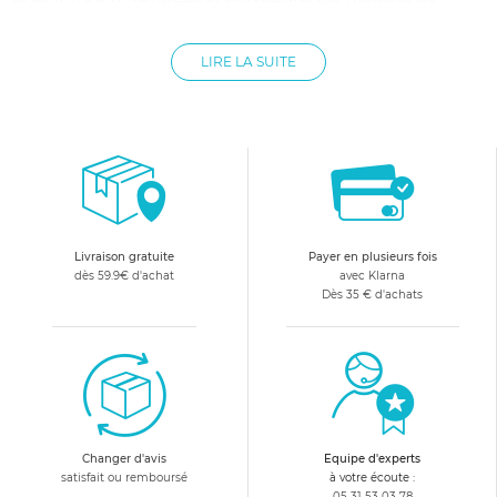
poubelle à couche proposés par allobébé sont utilisables
d'une seule main et anéantissent les odeurs désagréables.
LIRE LA SUITE
Vous trouverez également des distributeurs de sacs pour
couches, et des recharges de sac. Ces produits sont faits
pour vous assurer une hygiène permanente. La poubelle à
couche est l'accessoire indispensable pour un change de
bébé astucieux et propre. allobébé a pensé à tout afin de
faire du change de bébé un instant de douceur et de sécurité
pour maman et bébé.
Livraison gratuite
Payer en plusieurs fois
dès 59.9€ d'achat
avec Klarna
Dès 35 € d'achats
Changer d'avis
Equipe d'experts
satisfait ou remboursé
à votre écoute :
05 31 53 03 78