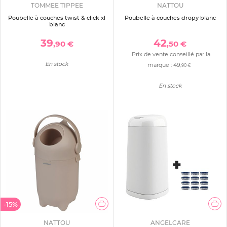
TOMMEE TIPPEE
NATTOU
Poubelle à couches twist & click xl
Poubelle à couches dropy blanc
blanc
39
42
,90 €
,50 €
Prix de vente conseillé par la
En stock
marque :
49
,90 €
En stock
-15%
NATTOU
ANGELCARE