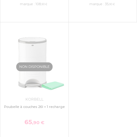
marque :
108
marque :
35
,90 €
,90 €
NON DISPONIBLE
KORBELL
Poubelle à couches 26l + 1 recharge
65
,90 €