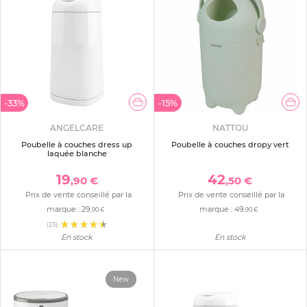
-33%
-15%
ANGELCARE
NATTOU
Poubelle à couches dress up
Poubelle à couches dropy vert
laquée blanche
19
42
,90 €
,50 €
Prix de vente conseillé par la
Prix de vente conseillé par la
marque :
29
marque :
49
,90 €
,90 €
(23)
En stock
En stock
New