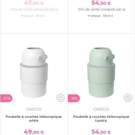
47
54
,90 €
,50 €
Prix de vente conseillé par la
Prix de vente conseillé par la
marque :
55
marque :
59
,90 €
,90 €
-17%
-9%
CHICCO
CHICCO
Poubelle à couches télescopique
Poubelle à couches télescopique
white
tundra
49
54
,90 €
,50 €