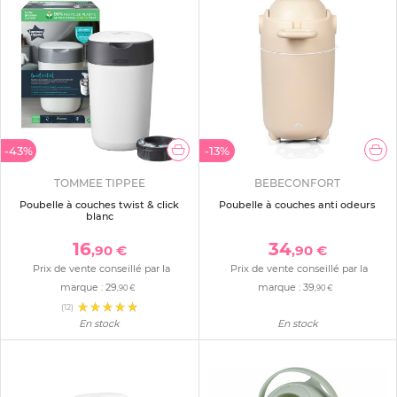
-43%
-13%
TOMMEE TIPPEE
BEBECONFORT
Poubelle à couches twist & click
Poubelle à couches anti odeurs
blanc
16
34
,90 €
,90 €
Prix de vente conseillé par la
Prix de vente conseillé par la
marque :
29
marque :
39
,90 €
,90 €
(12)
En stock
En stock