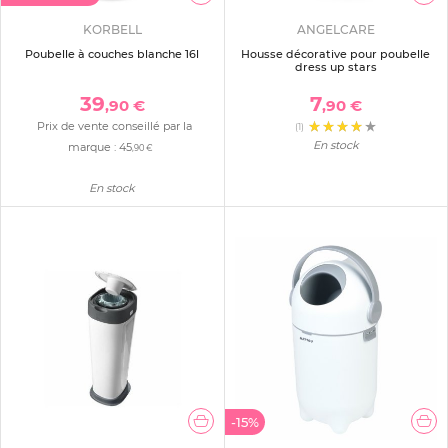
KORBELL
ANGELCARE
Poubelle à couches blanche 16l
Housse décorative pour poubelle
dress up stars
39
7
,90 €
,90 €
Prix de vente conseillé par la
(1)
En stock
marque :
45
,90 €
En stock
-15%