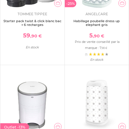
-25%
TOMMEE TIPPEE
ANGELCARE
Starter pack twist & click blanc bac
Habillage poubelle dress up
+ 6 recharges
elephant gris
59
5
,90 €
,90 €
Prix de vente conseillé par la
En stock
marque :
7
,90 €
(1)
En stock
Outlet
-13%