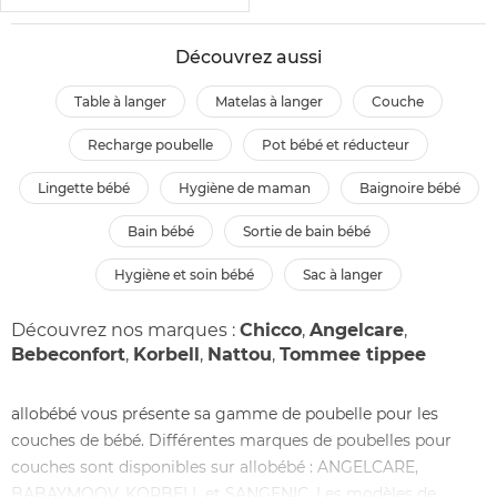
Découvrez aussi
table à langer
matelas à langer
couche
recharge poubelle
pot bébé et réducteur
lingette bébé
hygiène de maman
baignoire bébé
bain bébé
sortie de bain bébé
hygiène et soin bébé
sac à langer
Découvrez nos marques :
Chicco
,
Angelcare
,
Bebeconfort
,
Korbell
,
Nattou
,
Tommee tippee
allobébé vous présente sa gamme de poubelle pour les
couches de bébé. Différentes marques de poubelles pour
couches sont disponibles sur allobébé : ANGELCARE,
BABAYMOOV, KORBELL et SANGENIC. Les modèles de