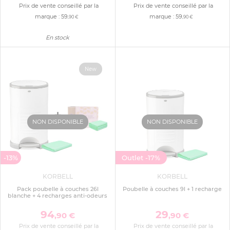
Prix de vente conseillé par la
Prix de vente conseillé par la
marque :
59
marque :
59
,90 €
,90 €
En stock
New
NON DISPONIBLE
NON DISPONIBLE
-13%
Outlet
-17%
KORBELL
KORBELL
Pack poubelle à couches 26l
Poubelle à couches 9l + 1 recharge
blanche + 4 recharges anti-odeurs
94
29
,90 €
,90 €
Prix de vente conseillé par la
Prix de vente conseillé par la