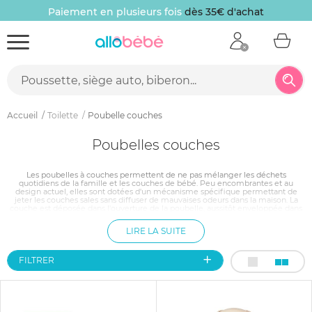
Paiement en plusieurs fois
dès 35€ d'achat
Accueil
Toilette
Poubelle couches
Poubelles couches
Les poubelles à couches permettent de ne pas mélanger les déchets
quotidiens de la famille et les couches de bébé. Peu encombrantes et au
design actuel, elles sont dotées d'un mécanisme spécifique permettant de
jeter les couches sales sans diffuser de mauvaises odeurs dans la maison. La
couche est déposée dans l'ouverture de la poubelle, aussitôt enveloppée dans
un sac hermétique puis projetée au fond de la poubelle dès que celle-ci est
refermée. Il ne reste plus qu'à vider la poubelle régulièrement, comme vous le
LIRE LA SUITE
feriez avec une poubelle normale.
FILTRER