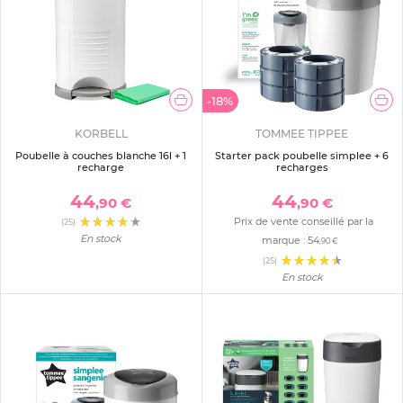
-18%
KORBELL
TOMMEE TIPPEE
Poubelle à couches blanche 16l + 1
Starter pack poubelle simplee + 6
recharge
recharges
44
44
,90 €
,90 €
Prix de vente conseillé par la
(25)
En stock
marque :
54
,90 €
(25)
En stock