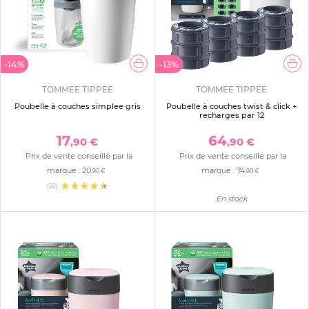
-14%
-13%
TOMMEE TIPPEE
TOMMEE TIPPEE
Poubelle à couches simplee gris
Poubelle à couches twist & click +
recharges par 12
17
64
,90 €
,90 €
Prix de vente conseillé par la
Prix de vente conseillé par la
marque :
20
marque :
74
,90 €
,90 €
(22)
En stock