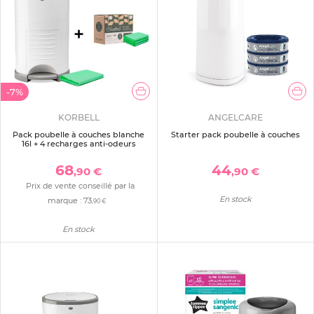
-7%
KORBELL
ANGELCARE
Pack poubelle à couches blanche
Starter pack poubelle à couches
16l + 4 recharges anti-odeurs
68
44
,90 €
,90 €
Prix de vente conseillé par la
En stock
marque :
73
,90 €
En stock