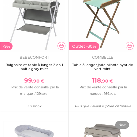
-9%
Outlet
-30%
BEBECONFORT
COMBELLE
Baignoire et table à langer 2-en-1
Table à langer jade pliante hybride
baltic gray mist
vert mint
99
118
,90 €
,90 €
Prix de vente conseillé par la
Prix de vente conseillé par la
marque :
109
marque :
169
,90 €
,90 €
En stock
Plus que 1 avant rupture définitive
New