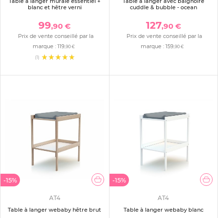
Table à langer murale essentiel +
Table à langer avec baignoire
blanc et hêtre verni
cuddle & bubble - ocean
99
127
,90 €
,90 €
Prix de vente conseillé par la
Prix de vente conseillé par la
marque :
119
marque :
159
,90 €
,90 €
(1)
-15%
-15%
AT4
AT4
Table à langer webaby hêtre brut
Table à langer webaby blanc