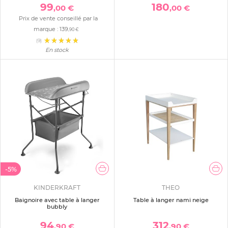
99
180
,00 €
,00 €
Prix de vente conseillé par la
marque :
139
,90 €
(9)
En stock
-5%
KINDERKRAFT
THEO
Baignoire avec table à langer
Table à langer nami neige
bubbly
94
312
,90 €
,90 €