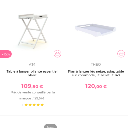
-15%
AT4
THEO
Table à langer pliante essentiel
Plan à langer léo neige, adaptable
blanc
sur commode, lit 120 et lit 140
109
120
,90 €
,00 €
Prix de vente conseillé par la
marque :
129
,90 €
(1)
New