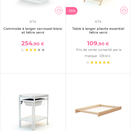
-15%
AT4
AT4
Commode à langer carrousel blanc
Table à langer pliante essentiel
et hêtre verni
hêtre verni
254
109
,90 €
,90 €
Prix de vente conseillé par la
(1)
marque :
129
,90 €
(1)