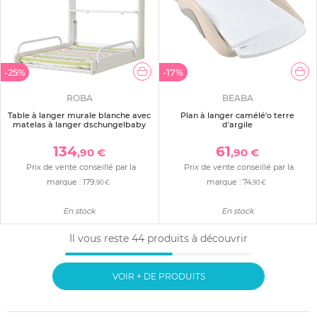
-25%
-17%
ROBA
BEABA
Table à langer murale blanche avec
Plan à langer camélé'o terre
matelas à langer dschungelbaby
d'argile
134
61
,90 €
,90 €
Prix de vente conseillé par la
Prix de vente conseillé par la
marque :
179
marque :
74
,90 €
,90 €
En stock
En stock
Il vous reste
44
produits à découvrir
VOIR + DE PRODUITS