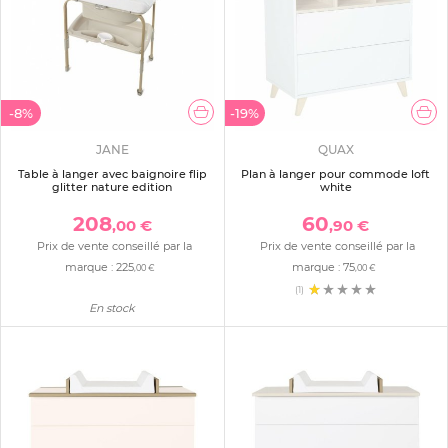
-8%
-19%
JANE
QUAX
Table à langer avec baignoire flip
Plan à langer pour commode loft
glitter nature edition
white
208
60
,00 €
,90 €
Prix de vente conseillé par la
Prix de vente conseillé par la
marque :
225
marque :
75
,00 €
,00 €
(1)
En stock