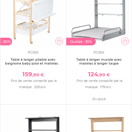
-30%
Outlet
-31%
ROBA
ROBA
Table à langer pliable avec
Table à langer murale avec
baignoire baby pool et matelas à
matelas à langer taupe
langer blanc
159
124
,90 €
,90 €
Prix de vente conseillé par la
Prix de vente conseillé par la
marque :
229
marque :
179
,90 €
,90 €
En stock