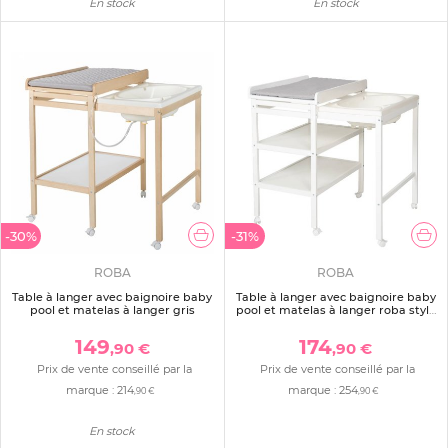
En stock
En stock
-30%
-31%
ROBA
ROBA
Table à langer avec baignoire baby
Table à langer avec baignoire baby
pool et matelas à langer gris
pool et matelas à langer roba style
gris
149
174
,90 €
,90 €
Prix de vente conseillé par la
Prix de vente conseillé par la
marque :
214
marque :
254
,90 €
,90 €
En stock