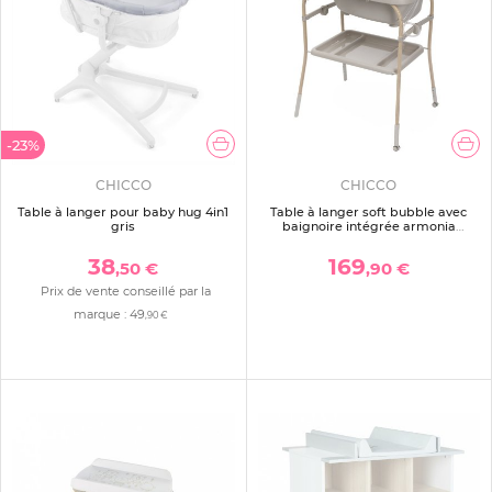
-23%
CHICCO
CHICCO
Table à langer pour baby hug 4in1
Table à langer soft bubble avec
gris
baignoire intégrée armonia
scandinavian
38
169
,50 €
,90 €
Prix de vente conseillé par la
marque :
49
,90 €