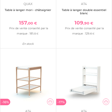
QUAX
AT4
Table à langer mori - châtaignier
Table à langer double essentiel
blanc
157
109
,00 €
,90 €
Prix de vente conseillé par la
Prix de vente conseillé par la
marque :
181
marque :
129
,00 €
,90 €
En stock
-16%
-17%
AT4
AT4