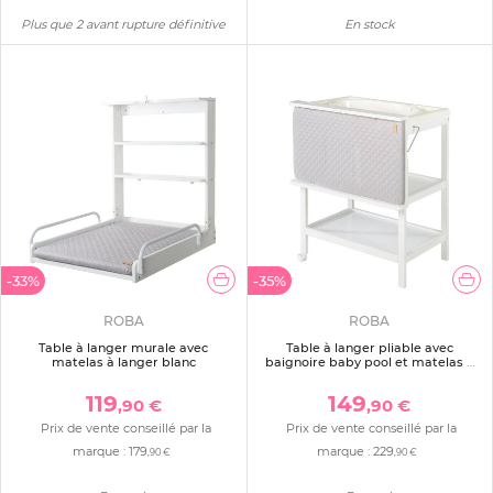
Plus que 2 avant rupture définitive
En stock
-33%
-35%
ROBA
ROBA
Table à langer murale avec
Table à langer pliable avec
matelas à langer blanc
baignoire baby pool et matelas à
langer roba style gris
119
149
,90 €
,90 €
Prix de vente conseillé par la
Prix de vente conseillé par la
marque :
179
marque :
229
,90 €
,90 €