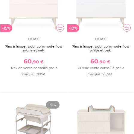
-15%
-19%
QUAX
QUAX
Plan à langer pour commode flow
Plan à langer pour commode flow
argile et oak
white et oak
60
60
,90 €
,90 €
Prix de vente conseillé par la
Prix de vente conseillé par la
marque :
71
marque :
75
,90 €
,00 €
New