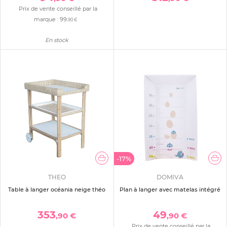
Prix de vente conseillé par la
marque :
99
,90 €
En stock
-17%
THEO
DOMIVA
Table à langer océania neige théo
Plan à langer avec matelas intégré
353
49
,90 €
,90 €
Prix de vente conseillé par la