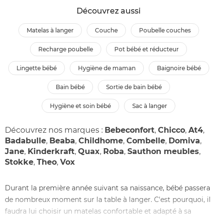
Découvrez aussi
matelas à langer
couche
poubelle couches
recharge poubelle
pot bébé et réducteur
lingette bébé
hygiène de maman
baignoire bébé
bain bébé
sortie de bain bébé
hygiène et soin bébé
sac à langer
Découvrez nos marques :
Bebeconfort
,
Chicco
,
At4
,
Badabulle
,
Beaba
,
Childhome
,
Combelle
,
Domiva
,
Jane
,
Kinderkraft
,
Quax
,
Roba
,
Sauthon meubles
,
Stokke
,
Theo
,
Vox
Durant la première année suivant sa naissance, bébé passera
de nombreux moment sur la table à langer. C'est pourquoi, il
faudra lui choisir un matelas confortable et adapté à sa