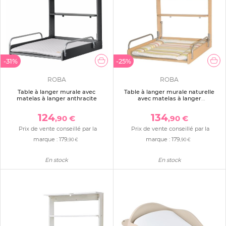
-31%
-25%
ROBA
ROBA
Table à langer murale avec
Table à langer murale naturelle
matelas à langer anthracite
avec matelas à langer
dschungelbaby
124
134
,90 €
,90 €
Prix de vente conseillé par la
Prix de vente conseillé par la
marque :
179
marque :
179
,90 €
,90 €
En stock
En stock