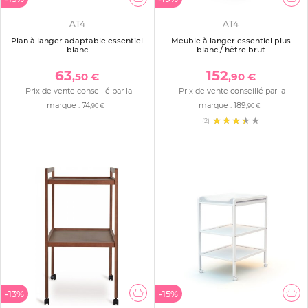
AT4
AT4
Plan à langer adaptable essentiel
Meuble à langer essentiel plus
blanc
blanc / hêtre brut
63
152
,50 €
,90 €
Prix de vente conseillé par la
Prix de vente conseillé par la
marque :
74
marque :
189
,90 €
,90 €
(2)
-13%
-15%