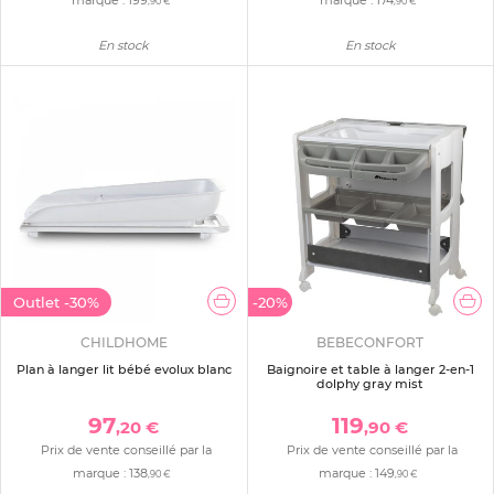
,90 €
,90 €
En stock
En stock
Outlet
-30%
-20%
CHILDHOME
BEBECONFORT
Plan à langer lit bébé evolux blanc
Baignoire et table à langer 2-en-1
dolphy gray mist
97
119
,20 €
,90 €
Prix de vente conseillé par la
Prix de vente conseillé par la
marque :
138
marque :
149
,90 €
,90 €