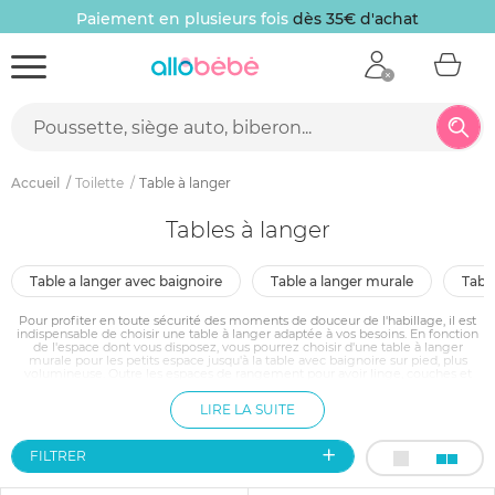
Paiement en plusieurs fois
dès 35€ d'achat
Accueil
Toilette
Table à langer
Tables à langer
table a langer avec baignoire
table a langer murale
tabl
Pour profiter en toute sécurité des moments de douceur de l'habillage, il est
indispensable de choisir une table à langer adaptée à vos besoins. En fonction
de l'espace dont vous disposez, vous pourrez choisir d'une table à langer
murale pour les petits espace jusqu'à la table avec baignoire sur pied, plus
volumineuse. Outre les espaces de rangement pour avoir linge, couches et
crèmes toujours à portée de main, il convient de veiller à offrir à votre enfant
un espace sécurisé où vous puissiez changer sa couche ou l'habiller en toute
LIRE LA SUITE
sérénité.
FILTRER