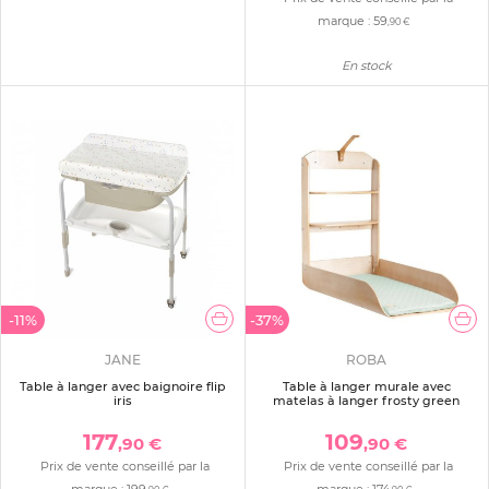
marque :
59
,90 €
En stock
-11%
-37%
JANE
ROBA
Table à langer avec baignoire flip
Table à langer murale avec
iris
matelas à langer frosty green
177
109
,90 €
,90 €
Prix de vente conseillé par la
Prix de vente conseillé par la
marque :
199
marque :
174