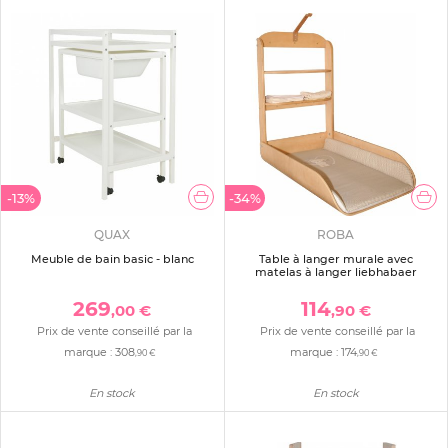
-13%
-34%
QUAX
ROBA
Meuble de bain basic - blanc
Table à langer murale avec
matelas à langer liebhabaer
269
114
,00 €
,90 €
Prix de vente conseillé par la
Prix de vente conseillé par la
marque :
308
marque :
174
,90 €
,90 €
En stock
En stock