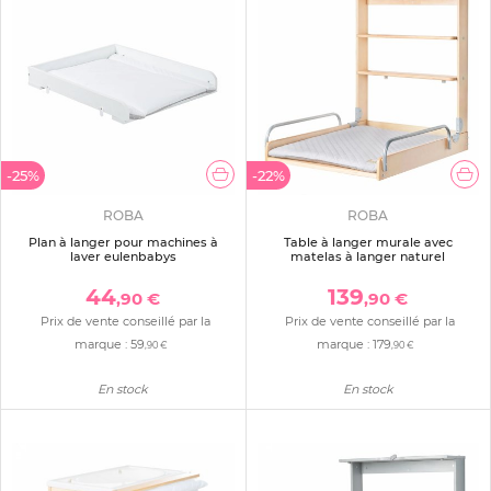
-25%
-22%
ROBA
ROBA
Plan à langer pour machines à
Table à langer murale avec
laver eulenbabys
matelas à langer naturel
44
139
,90 €
,90 €
Prix de vente conseillé par la
Prix de vente conseillé par la
marque :
59
marque :
179
,90 €
,90 €
En stock
En stock