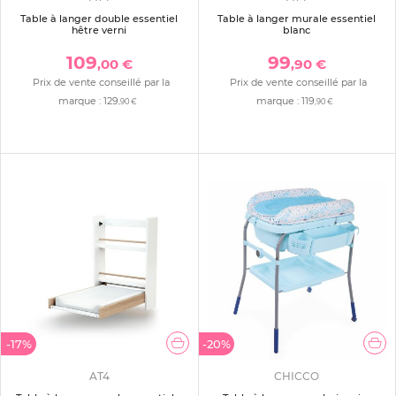
Table à langer double essentiel
Table à langer murale essentiel
hêtre verni
blanc
109
99
,00 €
,90 €
Prix de vente conseillé par la
Prix de vente conseillé par la
marque :
129
marque :
119
,90 €
,90 €
-17%
-20%
AT4
CHICCO