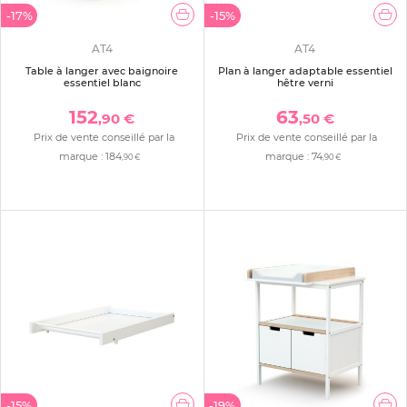
-17%
-15%
AT4
AT4
Table à langer avec baignoire
Plan à langer adaptable essentiel
essentiel blanc
hêtre verni
152
63
,90 €
,50 €
Prix de vente conseillé par la
Prix de vente conseillé par la
marque :
184
marque :
74
,90 €
,90 €
-15%
-19%