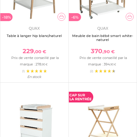
-18%
-6%
QUAX
QUAX
Table à langer hip blanc/naturel
Meuble de bain bébé smart white-
naturel
229
370
,00 €
,90 €
Prix de vente conseillé par la
Prix de vente conseillé par la
marque :
278
marque :
394
,90 €
,90 €
(1)
(2)
En stock