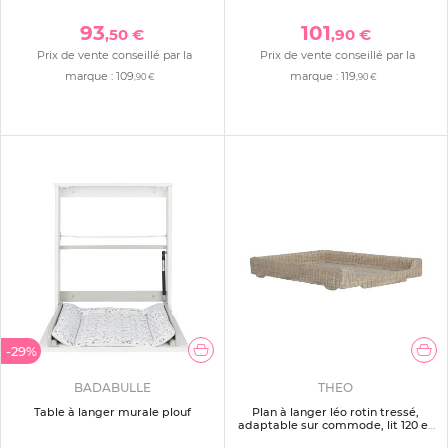
93
101
,50 €
,90 €
Prix de vente conseillé par la
Prix de vente conseillé par la
marque :
109
marque :
119
,90 €
,90 €
-29%
BADABULLE
THEO
Table à langer murale plouf
Plan à langer léo rotin tressé,
adaptable sur commode, lit 120 et
lit 140