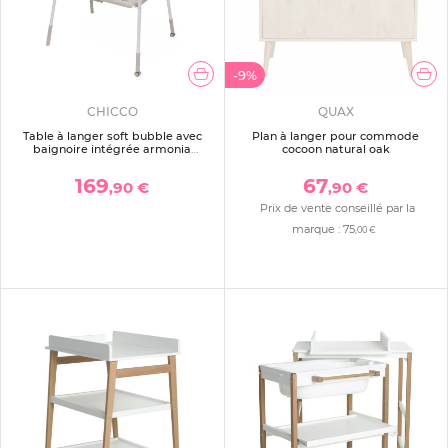
-9%
CHICCO
QUAX
Table à langer soft bubble avec
Plan à langer pour commode
baignoire intégrée armonia
cocoon natural oak
motherpearl
169
67
,90 €
,90 €
Prix de vente conseillé par la
marque :
75
,00 €