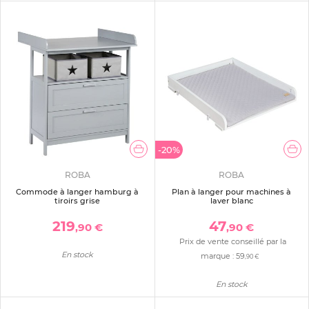
-20%
ROBA
ROBA
Commode à langer hamburg à
Plan à langer pour machines à
tiroirs grise
laver blanc
219
47
,90 €
,90 €
Prix de vente conseillé par la
En stock
marque :
59
,90 €
En stock