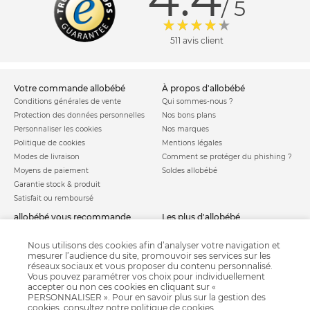
/ 5
511 avis client
votre commande allobébé
à propos d'allobébé
Conditions générales de vente
Qui sommes-nous ?
Protection des données personnelles
Nos bons plans
Personnaliser les cookies
Nos marques
Politique de cookies
Mentions légales
Modes de livraison
Comment se protéger du phishing ?
Moyens de paiement
Soldes allobébé
Garantie stock & produit
Satisfait ou remboursé
allobébé vous recommande
les plus d'allobébé
Sites et partenaires
Liste de naissance
Nos labels
Infos conseils
Nous utilisons des cookies afin d’analyser votre navigation et
mesurer l’audience du site, promouvoir ses services sur les
Nos licences
Jeux concours
réseaux sociaux et vous proposer du contenu personnalisé.
Valise de maternité
Besoin d'aide ?
Vous pouvez paramétrer vos choix pour individuellement
Parrainage
accepter ou non ces cookies en cliquant sur «
FAQ
PERSONNALISER ». Pour en savoir plus sur la gestion des
Paiement sécurisé
cookies, consultez notre
politique de cookies
.