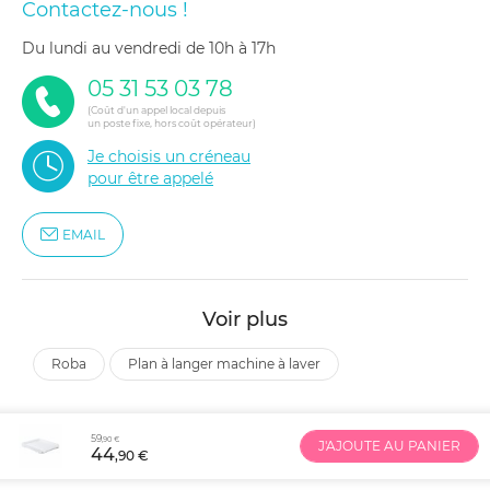
Contactez-nous !
du lundi au vendredi de 10h à 17h
05 31 53 03 78
(Coût d'un appel local depuis
un poste fixe, hors coût opérateur)
Je choisis un créneau
pour être appelé
EMAIL
Voir plus
roba
plan à langer machine à laver
59
,90 €
J'AJOUTE AU PANIER
44
,90 €