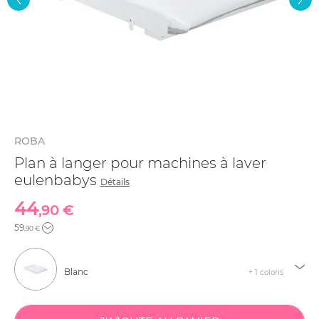
ROBA
Plan à langer pour machines à laver
eulenbabys
Détails
44
,90 €
59
,90 €
Blanc
+ 1 coloris