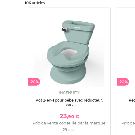
106
art
icles
-20%
-20%
INGENUITY
Pot 2-en-1 pour bébé avec réducteur,
Réd
vert
23
,90 €
Prix de vente conseillé par la marque :
Prix de
29
,90 €