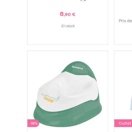
8
,90 €
Prix de
En stock
-18%
Outle