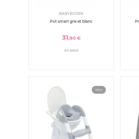
BABYBJORN
Pot smart gris et blanc
Po
31
,90 €
En stock
New