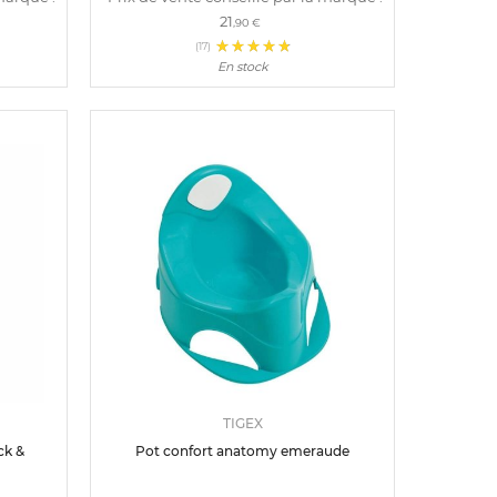
21
,90 €
(17)
En stock
TIGEX
ck &
Pot confort anatomy emeraude