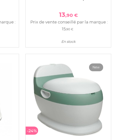
13
,90 €
marque :
Prix de vente conseillé par la marque :
15
,90 €
En stock
New
-24%