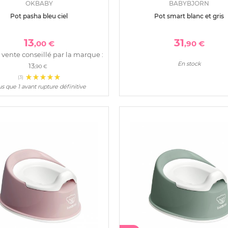
OKBABY
BABYBJORN
Pot pasha bleu ciel
Pot smart blanc et gris
13
31
,00 €
,90 €
 vente conseillé par la marque :
En stock
13
,90 €
(3)
us que 1 avant rupture définitive