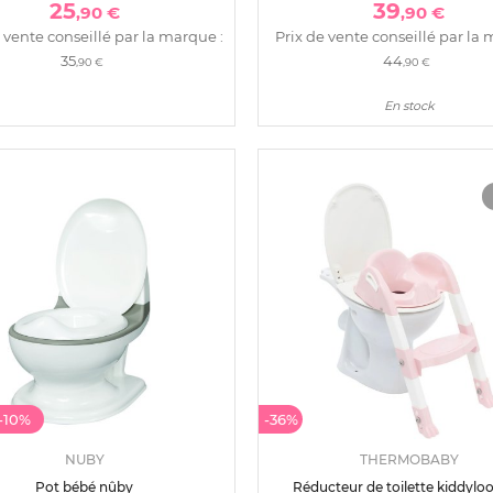
25
39
,90 €
,90 €
 vente conseillé par la marque :
Prix de vente conseillé par la 
35
44
,90 €
,90 €
En stock
-10%
-36%
NUBY
THERMOBABY
Pot bébé nûby
Réducteur de toilette kiddyloo