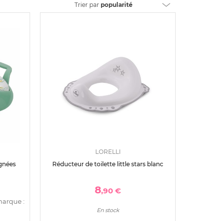
Trier
par
popularité
LORELLI
ignées
Réducteur de toilette little stars blanc
8
,90 €
marque :
En stock