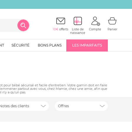
10€
offerts
Liste de
Compte
Panier
naissance
NT
SÉCURITÉ
BONS PLANS
LES IMPARFAITS
ot pour bébé sécurisé et facile d’entretien. Votre gamin doit en faire
 l’emmener partout avec vous, chez Mamie, chez une amie, afin que
 n’y a qu’un pas.
Notes des clients
Offres