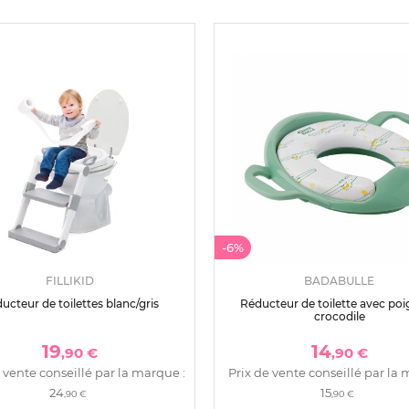
-6%
FILLIKID
BADABULLE
ucteur de toilettes blanc/gris
Réducteur de toilette avec po
crocodile
19
14
,90 €
,90 €
 vente conseillé par la marque :
Prix de vente conseillé par la 
24
15
,90 €
,90 €