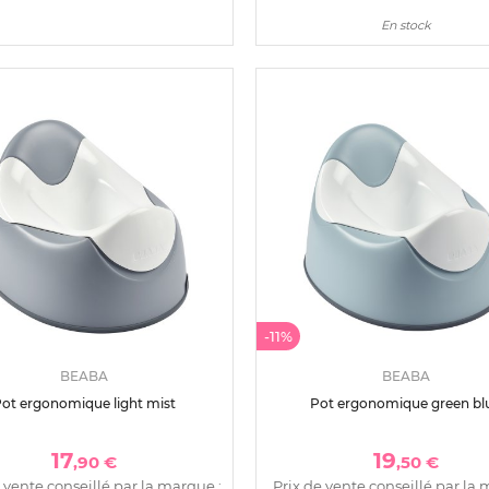
En stock
-11%
BEABA
BEABA
ot ergonomique light mist
Pot ergonomique green bl
17
19
,90 €
,50 €
 vente conseillé par la marque :
Prix de vente conseillé par la 