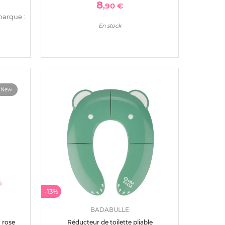
8
,90 €
marque :
En stock
New
-13%
BADABULLE
 rose
Réducteur de toilette pliable