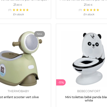
21
21
,90 €
,90 €
(17)
(17)
En stock
En stock
New
-11%
THERMOBABY
BEBECONFORT
ot enfant scooter vert olive
Mini toilettes bébé panda bla
white