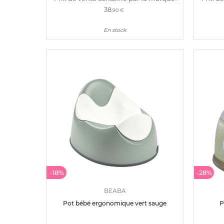
38
,90 €
En stock
-18%
-28%
BEABA
Pot bébé ergonomique vert sauge
P