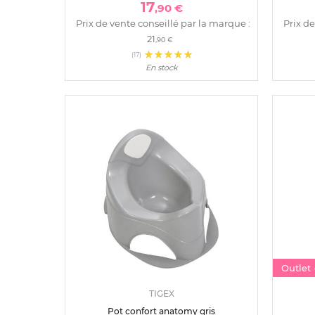
17
,90 €
Prix de vente conseillé par la marque :
Prix de
21
,90 €
(17)
En stock
Outlet
TIGEX
Pot confort anatomy gris