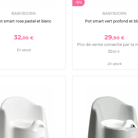
-9%
BABYBJORN
BABYBJORN
t smart rose pastel et blanc
Pot smart vert profond et b
32
29
,00 €
,90 €
Prix de vente conseillé par la 
En stock
32
,90 €
En stock