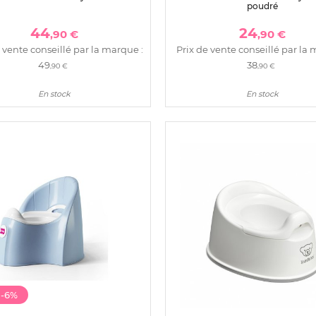
poudré
44
24
,90 €
,90 €
 vente conseillé par la marque :
Prix de vente conseillé par la 
49
38
,90 €
,90 €
En stock
En stock
t
-6%