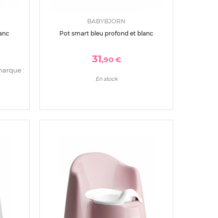
BABYBJORN
lanc
Pot smart bleu profond et blanc
31
,90 €
marque :
En stock