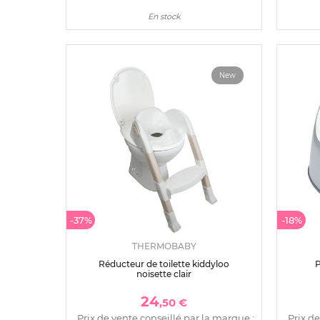
En stock
New
-37%
-18%
THERMOBABY
Réducteur de toilette kiddyloo
P
noisette clair
24
,50 €
Prix de vente conseillé par la marque :
Prix de