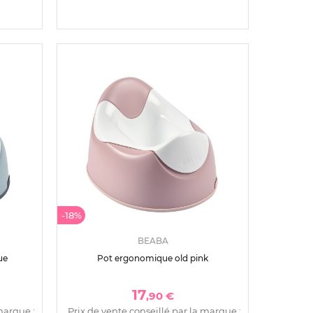
-18%
BEABA
ue
Pot ergonomique old pink
17
,90 €
marque :
Prix de vente conseillé par la marque :