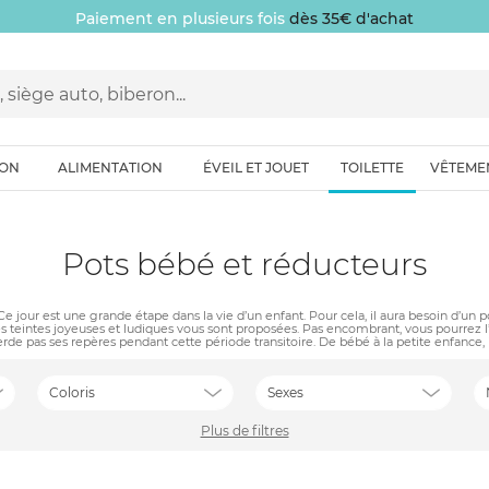
Paiement en plusieurs fois
dès 35€ d'achat
ION
ALIMENTATION
ÉVEIL ET JOUET
TOILETTE
VÊTEME
Pots bébé et réducteurs
 Ce jour est une grande étape dans la vie d’un enfant. Pour cela, il aura besoin d’un p
es teintes joyeuses et ludiques vous sont proposées. Pas encombrant, vous pourrez
erde pas ses repères pendant cette période transitoire. De bébé à la petite enfance, il
Coloris
Sexes
Plus de filtres