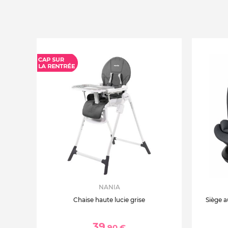
NANIA
Chaise haute lucie grise
Siège a
39
,90 €