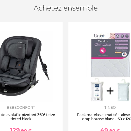
Achetez ensemble
BEBECONFORT
TINEO
uto evolufix pivotant 360° i-size
Pack matelas climatisé + alèse
tinted black
drap housse blanc - 60 x 12
129
49
,90 €
,90 €