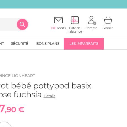
10€
offerts
Liste de
Compte
Panier
naissance
NT
SÉCURITÉ
BONS PLANS
LES IMPARFAITS
RINCE LIONHEART
ot bébé pottypod basix
ose fuchsia
Détails
7
,90 €