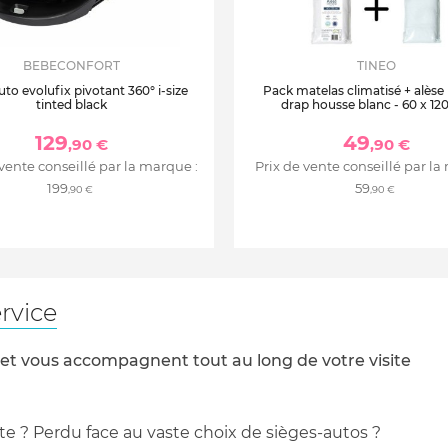
BEBECONFORT
TINEO
uto evolufix pivotant 360° i-size
Pack matelas climatisé + alèse
tinted black
drap housse blanc - 60 x 12
129
49
,90 €
,90 €
 vente conseillé par la marque :
Prix de vente conseillé par la
199
59
,90 €
,90 €
rvice
 et vous accompagnent tout au long de votre visite
te ? Perdu face au vaste choix de sièges-autos ?