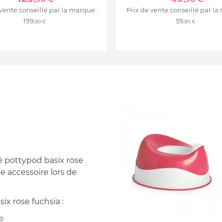
 vente conseillé par la marque :
Prix de vente conseillé par la
199
59
,90 €
,90 €
é pottypod basix rose
e accessoire lors de
ix rose fuchsia :
ge