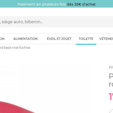
Paiement en plusieurs fois
dès 35€ d'achat
ION
ALIMENTATION
ÉVEIL ET JOUET
TOILETTE
VÊTEME
d basix rose fuchsia
P
P
r
1