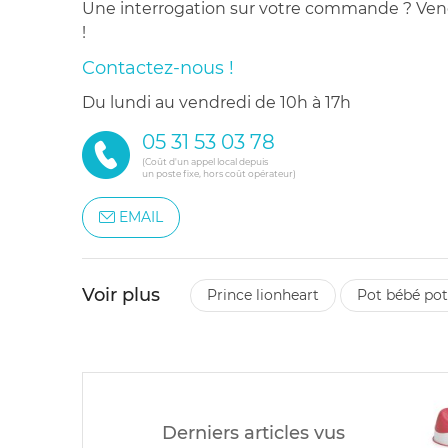
Une interrogation sur votre commande ? Venez
!
Contactez-nous !
du lundi au vendredi de 10h à 17h
05 31 53 03 78
(Coût d'un appel local depuis
un poste fixe, hors coût opérateur)
EMAIL
Voir plus
prince lionheart
pot bébé po
Derniers articles vus