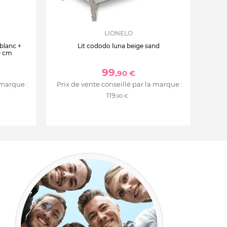
LIONELO
 blanc +
Lit cododo luna beige sand
0 cm
99
,90 €
 marque :
Prix de vente conseillé par la marque :
119
,90 €