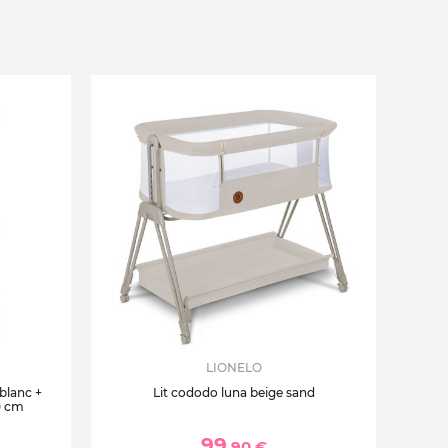
LIONELO
 blanc +
Lit cododo luna beige sand
0 cm
99
,90 €