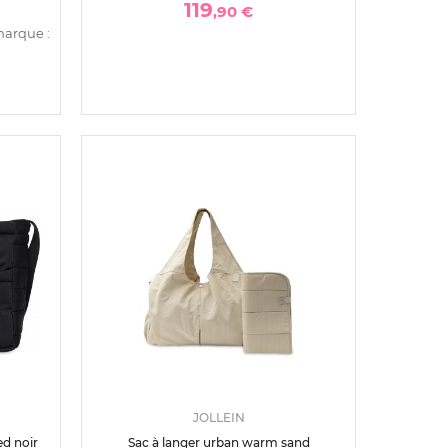
119
,90 €
marque :
JOLLEIN
ed noir
Sac à langer urban warm sand