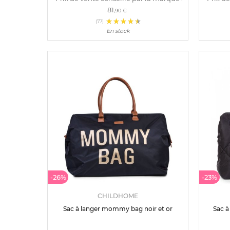
81
,90 €
(77)
En stock
-26%
-23%
CHILDHOME
Sac à langer mommy bag noir et or
Sac 