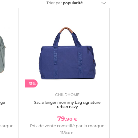
Trier
par
popularité
-31%
CHILDHOME
uge
Sac à langer mommy bag signature
urban navy
79
,90 €
marque :
Prix de vente conseillé par la marque :
115
,00 €