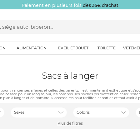
Paiement en plusieurs fois
dès 35€ d'achat
ION
ALIMENTATION
ÉVEIL ET JOUET
TOILETTE
VÊTEME
Sacs à langer
 pour y ranger ses affaires et celles des parents, il est maintenant esthétique et s'
grande besace pour un long séjour, les nombreuses poches permettent de caser l'essen
plan à langer et de nombreux accessoires pour faciliter les sorties et tout avoir à 
Sexes
Coloris
Plus de filtres