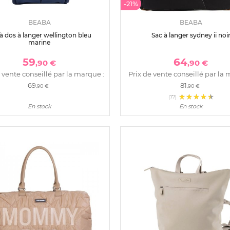
-21%
BEABA
BEABA
à dos à langer wellington bleu
Sac à langer sydney ii noi
marine
59
64
,90 €
,90 €
 vente conseillé par la marque :
Prix de vente conseillé par la 
69
81
,90 €
,90 €
(77)
En stock
En stock