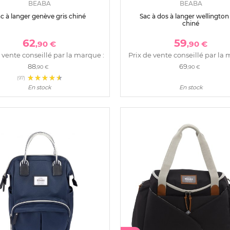
BEABA
BEABA
c à langer genève gris chiné
Sac à dos à langer wellington 
chiné
62
59
,90 €
,90 €
 vente conseillé par la marque :
Prix de vente conseillé par la 
88
69
,90 €
,90 €
(97)
En stock
En stock