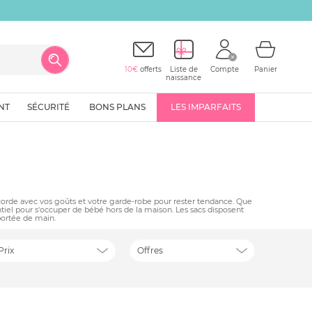
10€
offerts
Liste de
Compte
Panier
naissance
NT
SÉCURITÉ
BONS PLANS
LES IMPARFAITS
accorde avec vos goûts et votre garde-robe pour rester tendance. Que
tiel pour s'occuper de bébé hors de la maison. Les sacs disposent
portée de main.
Prix
Offres