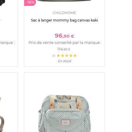
-16%
CHILDHOME
r
Sac à langer mommy bag canvas kaki
96
,90 €
marque :
Prix de vente conseillé par la marque :
114
,90 €
(2)
En stock