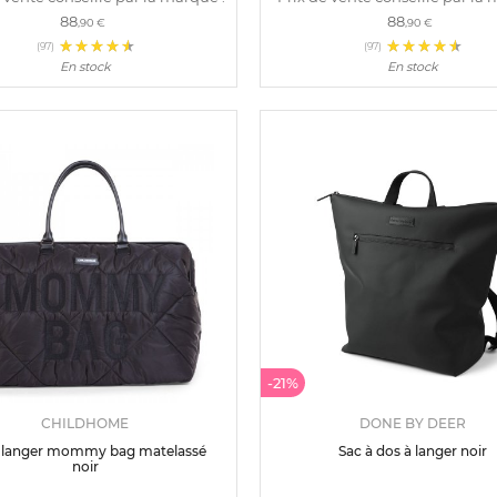
88
88
,90 €
,90 €
(97)
(97)
En stock
En stock
-21%
CHILDHOME
DONE BY DEER
à langer mommy bag matelassé
Sac à dos à langer noir
noir