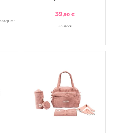
39
,90 €
marque :
En stock