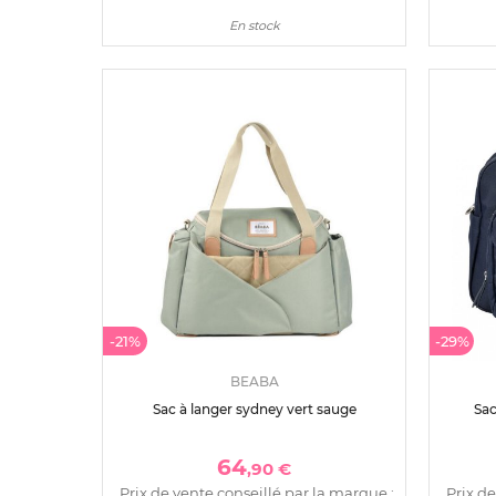
En stock
-21%
-29%
BEABA
Sac à langer sydney vert sauge
Sac
64
,90 €
Prix de vente conseillé par la marque :
Prix de