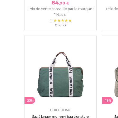
84
,90 €
Prix de vente conseillé par la marque :
Prix de
114
,90 €
(2)
En stock
-25%
-19%
CHILDHOME
Sac à langer mommy bag signature
Sa