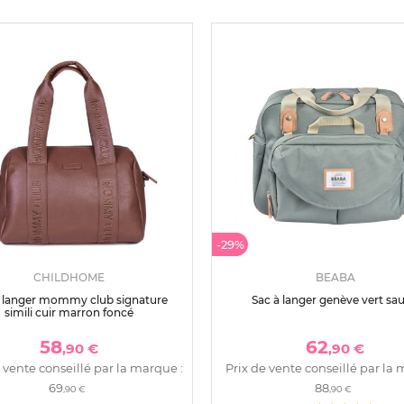
-29%
CHILDHOME
BEABA
à langer mommy club signature
Sac à langer genève vert sa
simili cuir marron foncé
58
62
,90 €
,90 €
 vente conseillé par la marque :
Prix de vente conseillé par la 
69
88
,90 €
,90 €