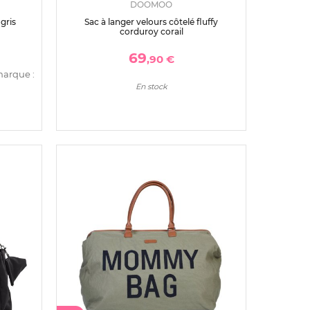
DOOMOO
gris
Sac à langer velours côtelé fluffy
corduroy corail
69
,90 €
marque :
En stock