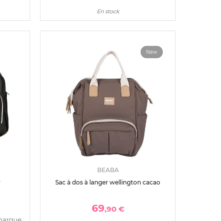
En stock
New
BEABA
r
Sac à dos à langer wellington cacao
69
,90 €
marque :