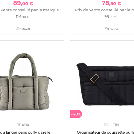
89
78
,00 €
,50 €
 vente conseillé par la marque :
Prix de vente conseillé par la 
114
99
,90 €
,90 €
En stock
En stock
-40%
BEABA
JOLLEIN
c à langer paris puffy gazelle
Organisateur de poussette puff