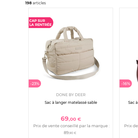
198
art
icles
-23%
-16%
DONE BY DEER
Sac à langer matelassé sable
Sac 
69
,00 €
Prix de vente conseillé par la marque :
Prix de
89
,90 €