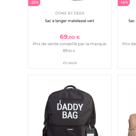
-23%
-14%
DONE BY DEER
Sac à langer matelassé vert
Sac 
69
,00 €
Prix de vente conseillé par la marque :
Prix de
89
,90 €
En stock