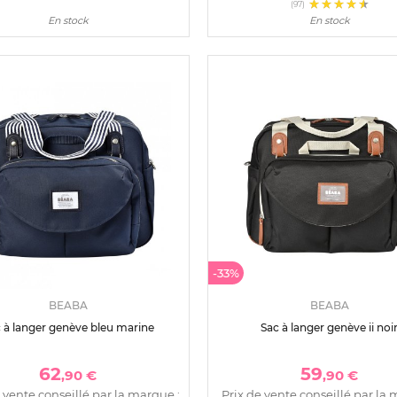
(97)
En stock
En stock
-33%
BEABA
BEABA
 à langer genève bleu marine
Sac à langer genève ii noi
62
59
,90 €
,90 €
 vente conseillé par la marque :
Prix de vente conseillé par la 