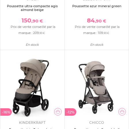
Poussette ultra-compacte agis
Poussette azur mineral green
almond beige
150
84
,90 €
,90 €
Prix de vente conseillé par la
Prix de vente conseillé par la
marque :
209
marque :
109
,90 €
,90 €
En stock
En stock
-16%
-12%
KINDERKRAFT
CHICCO