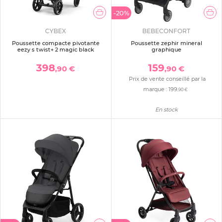
-20%
CYBEX
BEBECONFORT
Poussette compacte pivotante
Poussette zephir mineral
eezy s twist+ 2 magic black
graphique
398
159
,90 €
,90 €
Prix de vente conseillé par la
marque :
199
,90 €
En stock