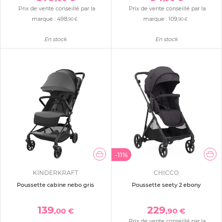
Prix de vente conseillé par la
Prix de vente conseillé par la
marque :
498
marque :
109
,90 €
,90 €
En stock
En stock
-11%
KINDERKRAFT
CHICCO
Poussette cabine nebo gris
Poussette seety 2 ebony
139
229
,00 €
,90 €
Prix de vente conseillé par la