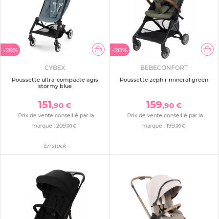
-28%
-20%
CYBEX
BEBECONFORT
Poussette ultra-compacte agis
Poussette zephir mineral green
stormy blue
151
159
,90 €
,90 €
Prix de vente conseillé par la
Prix de vente conseillé par la
marque :
209
marque :
199
,90 €
,90 €
En stock