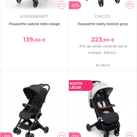
-10%
KINDERKRAFT
CHICCO
Poussette cabine nebo beige
Poussette seety boston grey
139
223
,00 €
,90 €
Prix de vente conseillé par la
marque :
249
,00 €
En stock
-25%
-31%