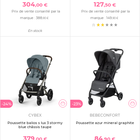
304
127
,00 €
,50 €
Prix de vente conseillé par la
Prix de vente conseillé par la
marque :
388
marque :
149
,90 €
,90 €
(1)
En stock
-24%
-23%
CYBEX
BEBECONFORT
Poussette balios s lux 3 stormy
Poussette azur mineral graphite
blue châssis taupe
379
84
,00 €
,90 €