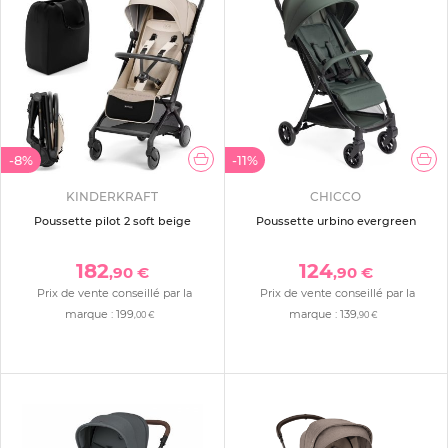
-8%
-11%
KINDERKRAFT
CHICCO
Poussette pilot 2 soft beige
Poussette urbino evergreen
182
124
,90 €
,90 €
Prix de vente conseillé par la
Prix de vente conseillé par la
marque :
199
marque :
139
,00 €
,90 €