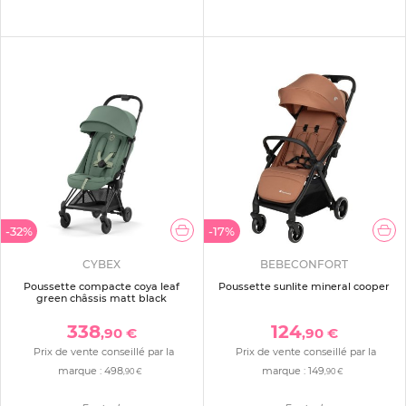
-32%
-17%
CYBEX
BEBECONFORT
Poussette compacte coya leaf
Poussette sunlite mineral cooper
green châssis matt black
338
124
,90 €
,90 €
Prix de vente conseillé par la
Prix de vente conseillé par la
marque :
498
marque :
149
,90 €
,90 €