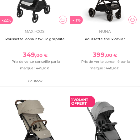
-22%
-11%
MAXI-COSI
NUNA
Poussette leona 2 twillic graphite
Poussette trvl lx caviar
349
399
,00 €
,00 €
Prix de vente conseillé par la
Prix de vente conseillé par la
marque :
449
marque :
448
,90 €
,90 €
En stock