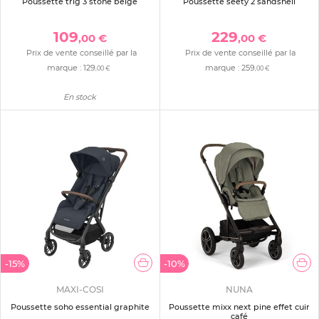
Poussette trig 3 stone beige
Poussette seety 2 sandshell
109
229
,00 €
,00 €
Prix de vente conseillé par la
Prix de vente conseillé par la
marque :
129
marque :
259
,00 €
,00 €
En stock
-15%
-10%
MAXI-COSI
NUNA
Poussette soho essential graphite
Poussette mixx next pine effet cuir
café