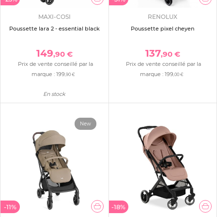
MAXI-COSI
RENOLUX
Poussette lara 2 - essential black
Poussette pixel cheyen
149
137
,90 €
,90 €
Prix de vente conseillé par la
Prix de vente conseillé par la
marque :
199
marque :
199
,90 €
,00 €
En stock
New
-11%
-18%