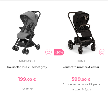
-20%
MAXI-COSI
NUNA
Poussette lara 2 - select grey
Poussette mixx next caviar
199
599
,00 €
,00 €
Prix de vente conseillé par la
En stock
marque :
748
,90 €