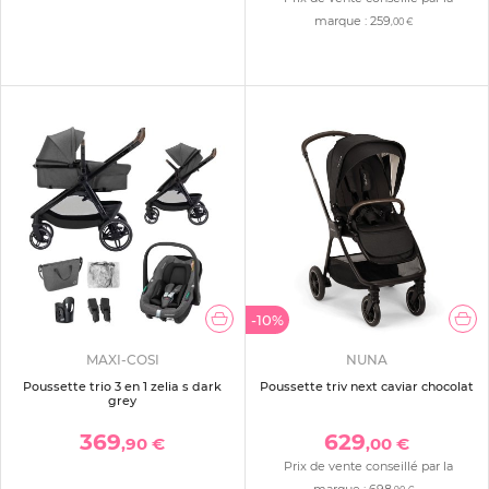
marque :
259
,00 €
-10%
MAXI-COSI
NUNA
Poussette trio 3 en 1 zelia s dark
Poussette triv next caviar chocolat
grey
369
629
,90 €
,00 €
Prix de vente conseillé par la
marque :
698