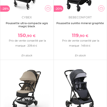
-28%
-20%
CYBEX
BEBECONFORT
Poussette ultra-compacte agis
Poussette sunlite mineral graphite
magic black
150
119
,90 €
,90 €
Prix de vente conseillé par la
Prix de vente conseillé par la
marque :
209
marque :
149
,90 €
,90 €
En stock
En stock