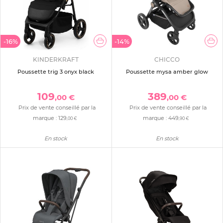
-16%
-14%
KINDERKRAFT
CHICCO
Poussette trig 3 onyx black
Poussette mysa amber glow
109
389
,00 €
,00 €
Prix de vente conseillé par la
Prix de vente conseillé par la
marque :
129
marque :
449
,00 €
,90 €
En stock
En stock