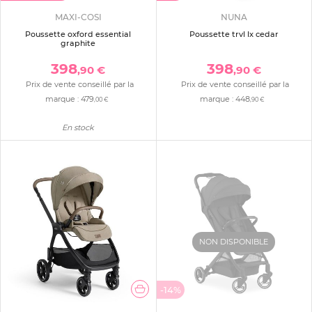
MAXI-COSI
NUNA
Poussette oxford essential
Poussette trvl lx cedar
graphite
398
398
,90 €
,90 €
Prix de vente conseillé par la
Prix de vente conseillé par la
marque :
479
marque :
448
,00 €
,90 €
En stock
NON DISPONIBLE
-14%