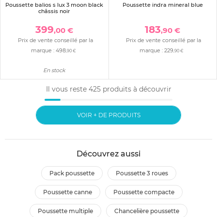
Poussette balios s lux 3 moon black
Poussette indra mineral blue
châssis noir
399
183
,00 €
,90 €
Prix de vente conseillé par la
Prix de vente conseillé par la
marque :
498
marque :
229
,90 €
,90 €
En stock
Il vous reste
425
produits à découvrir
VOIR + DE PRODUITS
Découvrez aussi
pack poussette
poussette 3 roues
poussette canne
poussette compacte
poussette multiple
chancelière poussette