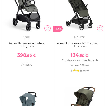
-10%
JOIE
HAUCK
Poussette valora signature
Poussette compacte travel n care
evergreen
dark olive
398
134
,90 €
,50 €
Prix de vente conseillé par la
En stock
marque :
149
,90 €
(1)