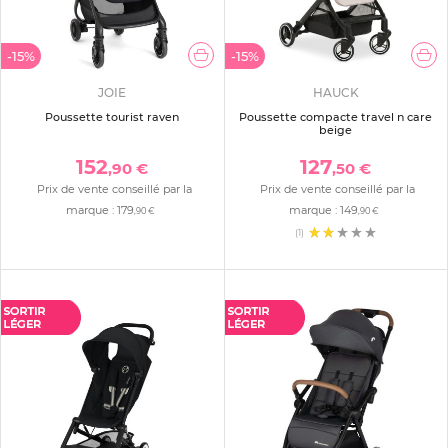
-15%
-15%
JOIE
HAUCK
Poussette tourist raven
Poussette compacte travel n care
beige
152
127
,90 €
,50 €
Prix de vente conseillé par la
Prix de vente conseillé par la
marque :
179
marque :
149
,90 €
,90 €
(1)