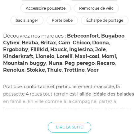
accessoire poussette
remorque de vélo
sac à langer
porte bébé
écharpe de portage
Découvrez nos marques :
Bebeconfort
,
Bugaboo
,
Cybex
,
Beaba
,
Britax
,
Cam
,
Chicco
,
Doona
,
Ergobaby
,
Fillikid
,
Hauck
,
Inglesina
,
Joie
,
Kinderkraft
,
Lionelo
,
Lorelli
,
Maxi-cosi
,
Momi
,
Mountain buggy
,
Nuna
,
Peg perego
,
Recaro
,
Renolux
,
Stokke
,
Thule
,
Trottine
,
Veer
Pratique, confortable et particulièrement maniable, la
poussette 4 roues tout terrain est
l'alliée idéale des balades
en famille.
En ville comme à la campagne
, partez à
l'aventure avec votre bébé en toute confiance, à bord de sa
poussette tout-terrain pas cher ! Utilisable jusqu'à l'âge de 3
ou 4 ans, cette poussette pas cher et durable est disponible
LIRE LA SUITE
dans de nombreux modèles et comblera à coup sûr toutes
vos attentes. Focus sur les nombreux avantages de cette