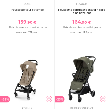
JOIE
HAUCK
Poussette tourist toffee
Poussette compacte travel n care
plus hazelnut
159
164
,90 €
,90 €
Prix de vente conseillé par la
Prix de vente conseillé par la
marque :
179
marque :
199
,90 €
,90 €
-28%
-23%
CYBEX
BEBECONFORT