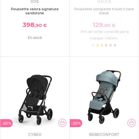
JOIE
HAUCK
Poussette valora signature
Poussette compacte travel n care
sandstone
black
398
129
,90 €
,00 €
Prix de vente conseillé par la
En stock
marque :
149
,90 €
(1)
-20%
-20%
CYBEX
BEBECONFORT