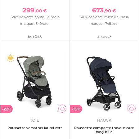
299
673
,00 €
,90 €
Prix de vente conseillé par la
Prix de vente conseillé par la
marque :
349
marque :
748
,90 €
,90 €
En stock
En stock
-22%
-15%
JOIE
HAUCK
Poussette versatrax laurel vert
Poussette compacte travel n care
navy blue