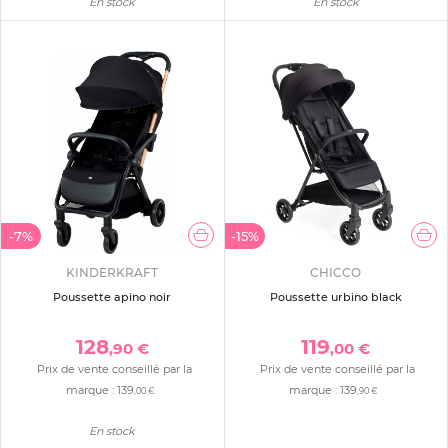
En stock
En stock
-7%
-15%
KINDERKRAFT
CHICCO
Poussette apino noir
Poussette urbino black
128
119
,90 €
,00 €
Prix de vente conseillé par la
Prix de vente conseillé par la
marque :
139
marque :
139
,00 €
,90 €
En stock