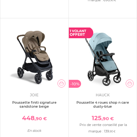
,90 €
-10%
JOIE
HAUCK
Poussette finiti signature
Poussette 4 roues shop n care
sandstone beige
dusty-blue
448
125
,90 €
,90 €
Prix de vente conseillé par la
En stock
marque :
139
,90 €