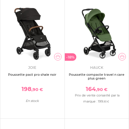
-18%
JOIE
HAUCK
Poussette pact pro shale noir
Poussette compacte travel n care
plus green
198
164
,90 €
,90 €
Prix de vente conseillé par la
En stock
marque :
199
,90 €