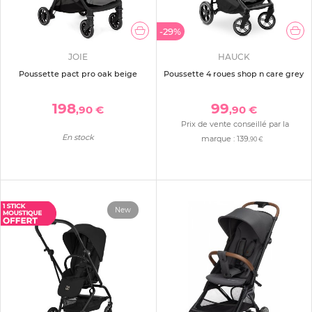
-29%
JOIE
HAUCK
Poussette pact pro oak beige
Poussette 4 roues shop n care grey
198
99
,90 €
,90 €
Prix de vente conseillé par la
En stock
marque :
139
,90 €
New