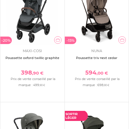
-20%
-15%
MAXI-COSI
NUNA
Poussette oxford twillic graphite
Poussette triv next cedar
398
594
,90 €
,00 €
Prix de vente conseillé par la
Prix de vente conseillé par la
marque :
499
marque :
698
,90 €
,90 €