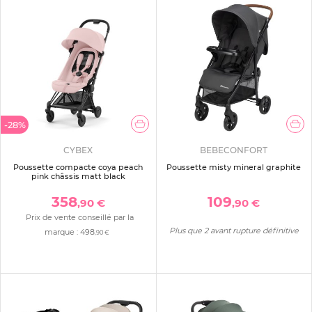
-28%
CYBEX
BEBECONFORT
Poussette compacte coya peach
Poussette misty mineral graphite
pink châssis matt black
358
109
,90 €
,90 €
Prix de vente conseillé par la
Plus que 2 avant rupture définitive
marque :
498
,90 €