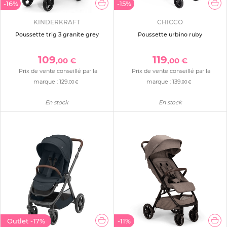
-16%
-15%
KINDERKRAFT
CHICCO
Poussette trig 3 granite grey
Poussette urbino ruby
109
119
,00 €
,00 €
Prix de vente conseillé par la
Prix de vente conseillé par la
marque :
129
marque :
139
,00 €
,90 €
En stock
En stock
Outlet
-17%
-11%