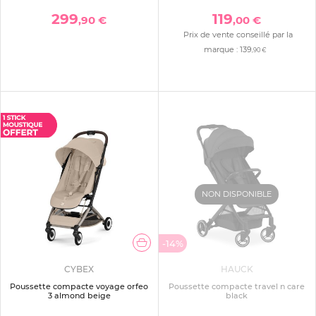
299
119
,90 €
,00 €
Prix de vente conseillé par la
marque :
139
,90 €
NON DISPONIBLE
-14%
CYBEX
HAUCK
Poussette compacte voyage orfeo
Poussette compacte travel n care
3 almond beige
black