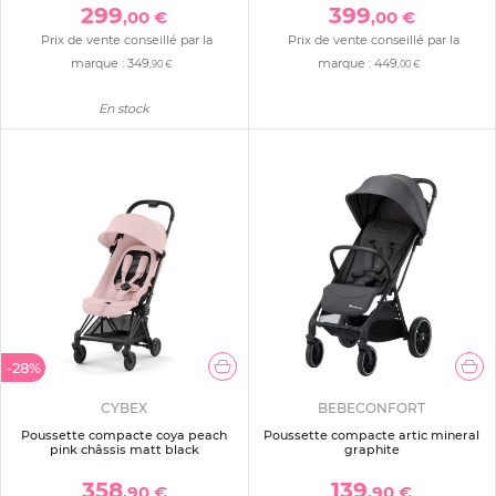
299
399
,00 €
,00 €
Prix de vente conseillé par la
Prix de vente conseillé par la
marque :
349
marque :
449
,90 €
,00 €
En stock
-28%
CYBEX
BEBECONFORT
Poussette compacte coya peach
Poussette compacte artic mineral
pink châssis matt black
graphite
358
139
,90 €
,90 €