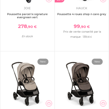
JOIE
HAUCK
Poussette parcel lx signature
Poussette 4 roues shop n care grey
evergreen vert
278
99
,90 €
,90 €
Prix de vente conseillé par la
En stock
marque :
139
,90 €
New
New