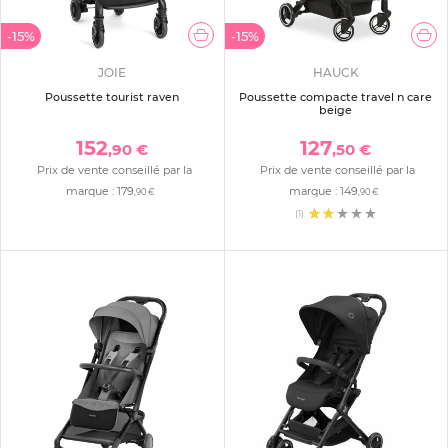
-15%
-15%
JOIE
HAUCK
Poussette tourist raven
Poussette compacte travel n care
beige
152
127
,90 €
,50 €
Prix de vente conseillé par la
Prix de vente conseillé par la
marque :
179
marque :
149
,90 €
,90 €
(1)