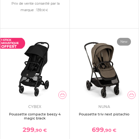
Prix de vente conseillé par la
marque :
139
,90 €
New
CYBEX
NUNA
Poussette compacte beezy 4
Poussette triv next pistachio
magic black
299
699
,90 €
,90 €