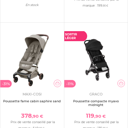
En stock
marque :
199
,90 €
-31%
-11%
MAXI-COSI
GRACO
Poussette fame cabin saphire sand
Poussette compacte myavo
midnight
378
119
,90 €
,90 €
Prix de vente conseillé par la
Prix de vente conseillé par la
marque :
549
marque :
135