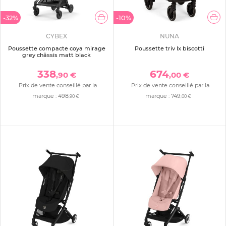
-32%
-10%
CYBEX
NUNA
Poussette compacte coya mirage
Poussette triv lx biscotti
grey châssis matt black
338
674
,90 €
,00 €
Prix de vente conseillé par la
Prix de vente conseillé par la
marque :
498
marque :
749
,90 €
,00 €