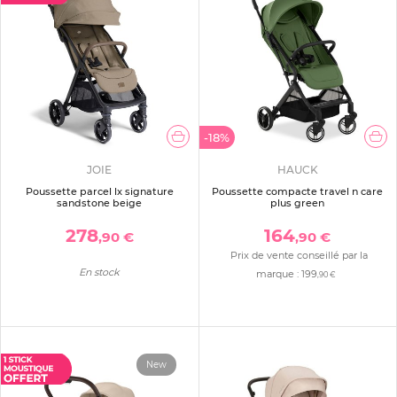
-18%
JOIE
HAUCK
Poussette parcel lx signature
Poussette compacte travel n care
sandstone beige
plus green
278
164
,90 €
,90 €
Prix de vente conseillé par la
En stock
marque :
199
,90 €
New