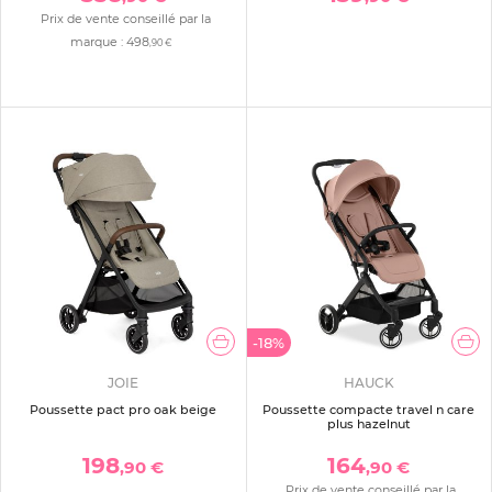
Prix de vente conseillé par la
marque :
498
,90 €
-18%
JOIE
HAUCK
Poussette pact pro oak beige
Poussette compacte travel n care
plus hazelnut
198
164
,90 €
,90 €
Prix de vente conseillé par la