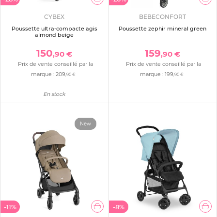
CYBEX
BEBECONFORT
Poussette ultra-compacte agis
Poussette zephir mineral green
almond beige
150
159
,90 €
,90 €
Prix de vente conseillé par la
Prix de vente conseillé par la
marque :
209
marque :
199
,90 €
,90 €
En stock
New
-11%
-8%