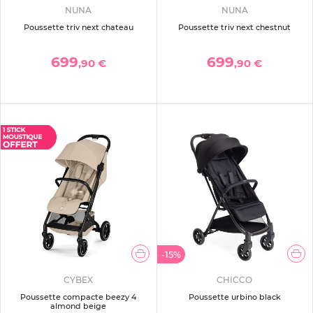
NUNA
NUNA
Poussette triv next chateau
Poussette triv next chestnut
699
699
,90 €
,90 €
-15%
CYBEX
CHICCO
Poussette compacte beezy 4
Poussette urbino black
almond beige