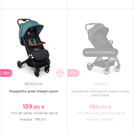
NON DISPONIBLE
-30%
-17%
RENOLUX
HAUCK
Poussette pixel cheyen paon
Poussette compacte travel n care
plus black
139
164
,00 €
,90 €
Prix de vente conseillé par la
Prix de vente conseillé par la
marque :
199
marque :
199
,00 €
,00 €