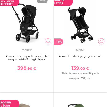
New
-13%
CYBEX
MOMI
Poussette compacte pivotante
Poussette de voyage grace noir
eezy s twist+ 2 magic black
398
139
,90 €
,00 €
Prix de vente conseillé par la
marque :
159
,00 €