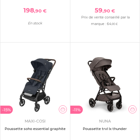
198
59
,90 €
,90 €
Prix de vente conseillé par la
En stock
marque :
64
,90 €
-15%
-11%
MAXI-COSI
NUNA
Poussette soho essential graphite
Poussette trvl lx thunder