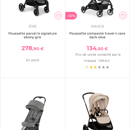
-10%
JOIE
HAUCK
Poussette parcel lx signature
Poussette compacte travel n care
ebony gris
dark olive
278
134
,90 €
,50 €
Prix de vente conseillé par la
En stock
marque :
149
,90 €
(1)