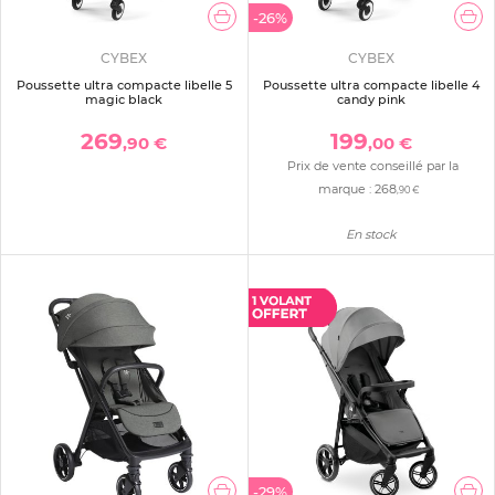
-26%
CYBEX
CYBEX
Poussette ultra compacte libelle 5
Poussette ultra compacte libelle 4
magic black
candy pink
269
199
,90 €
,00 €
Prix de vente conseillé par la
marque :
268
,90 €
En stock
-29%