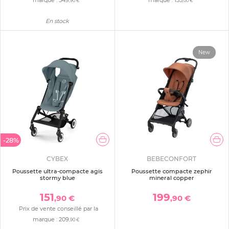
,90 €
,00 €
En stock
New
-28%
CYBEX
BEBECONFORT
Poussette ultra-compacte agis
Poussette compacte zephir
stormy blue
mineral copper
151
199
,90 €
,90 €
Prix de vente conseillé par la
marque :
209
,90 €