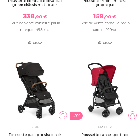
Poussette compacte coya leaf
Poussette zephir mineral
green châssis matt black
graphique
338
159
,90 €
,90 €
Prix de vente conseillé par la
Prix de vente conseillé par la
marque :
498
marque :
199
,90 €
,90 €
En stock
En stock
-8%
JOIE
HAUCK
Poussette pact pro shale noir
Poussette canne sport red