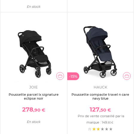
En stock
-15%
JOIE
HAUCK
Poussette parcel lx signature
Poussette compacte travel n care
eclipse noir
navy blue
278
127
,90 €
,50 €
Prix de vente conseillé par la
En stock
marque :
149
,90 €
(1)