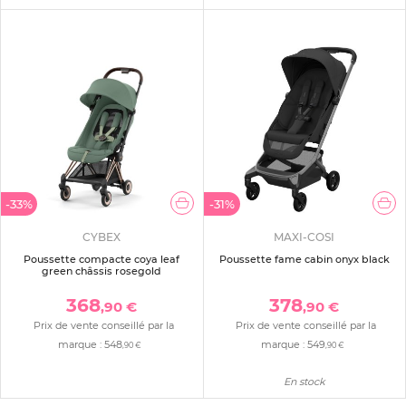
-33%
-31%
CYBEX
MAXI-COSI
Poussette compacte coya leaf
Poussette fame cabin onyx black
green châssis rosegold
368
378
,90 €
,90 €
Prix de vente conseillé par la
Prix de vente conseillé par la
marque :
548
marque :
549
,90 €
,90 €
En stock