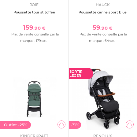
JOIE
HAUCK
Poussette tourist toffee
Poussette canne sport blue
159
59
,90 €
,90 €
Prix de vente conseillé par la
Prix de vente conseillé par la
marque :
179
marque :
64
,90 €
,90 €
Outlet
-25%
-31%
KINDERKRAFT
RENOLUX