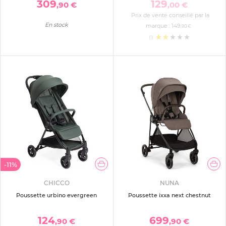
309
129
,90 €
,00 €
Prix de vente conseillé par la
En stock
marque :
149
,90 €
(1)
-11%
CHICCO
NUNA
Poussette urbino evergreen
Poussette ixxa next chestnut
124
699
,90 €
,90 €