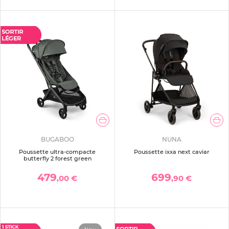
BUGABOO
NUNA
Poussette ultra-compacte
Poussette ixxa next caviar
butterfly 2 forest green
479
699
,00 €
,90 €