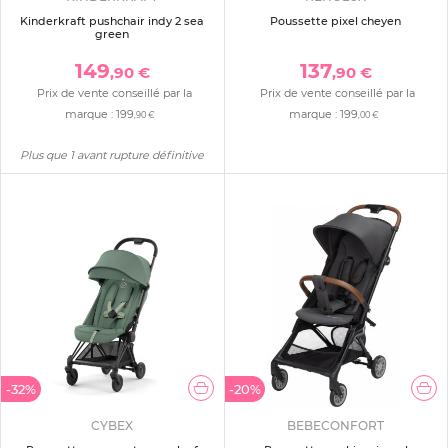
Kinderkraft pushchair indy 2 sea
Poussette pixel cheyen
green
149
137
,90 €
,90 €
Prix de vente conseillé par la
Prix de vente conseillé par la
marque :
199
marque :
199
,90 €
,00 €
Plus que 1 avant rupture définitive
-32%
-20%
CYBEX
BEBECONFORT