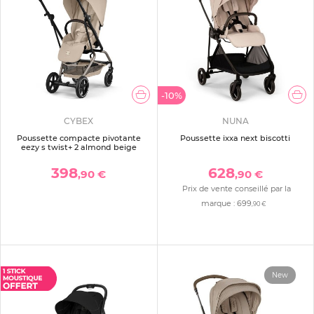
-10%
CYBEX
NUNA
Poussette compacte pivotante
Poussette ixxa next biscotti
eezy s twist+ 2 almond beige
398
628
,90 €
,90 €
Prix de vente conseillé par la
marque :
699
,90 €
New