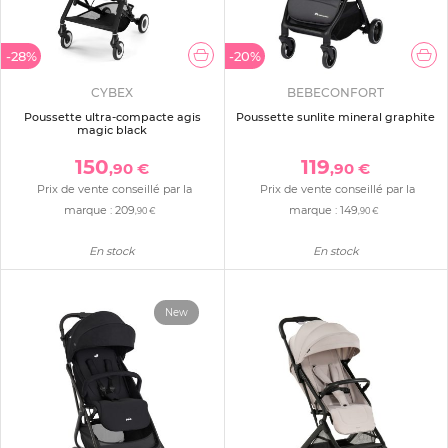
-28%
-20%
CYBEX
BEBECONFORT
Poussette ultra-compacte agis
Poussette sunlite mineral graphite
magic black
150
119
,90 €
,90 €
Prix de vente conseillé par la
Prix de vente conseillé par la
marque :
209
marque :
149
,90 €
,90 €
En stock
En stock
New