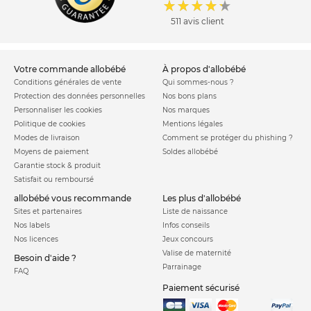
Bébé Confort possède même un siège qui peut se
511 avis client
transformer en nacelle, magique !
votre commande allobébé
à propos d'allobébé
Côté confort d’utilisation, la marque tricolore propose des
Conditions générales de vente
Qui sommes-nous ?
poussettes agréables à manœuvrer grâce à leurs roues
Protection des données personnelles
Nos bons plans
pivotantes et robustes, que ce soit en poussette trois roues
Personnaliser les cookies
Nos marques
qu’en poussettes quatre roues, une suspension exemplaire
Politique de cookies
Mentions légales
Modes de livraison
Comment se protéger du phishing ?
qui vous permettra de passer même dans des chemins un
Moyens de paiement
Soldes allobébé
peu caillouteux sans que bébé ne s’en rende compte et une
Garantie stock & produit
poignée ergonomique qui s’adapte à toutes les tailles. Vous
Satisfait ou remboursé
avez même sur certains modèles un pliage à une main !
allobébé vous recommande
les plus d'allobébé
Sites et partenaires
Liste de naissance
Nos labels
Infos conseils
Côté confort et sécurité, votre bout de chou bénéficie d’un
Nos licences
Jeux concours
Valise de maternité
maintien parfait grâce au harnais cinq points, d’un siège
Besoin d'aide ?
Parrainage
FAQ
rembourré et inclinable, d’un réducteur de tête pour les plus
Paiement sécurisé
petits, de repose-jambe, etc. De quoi passer d’agréables
moments avec maman et papa !