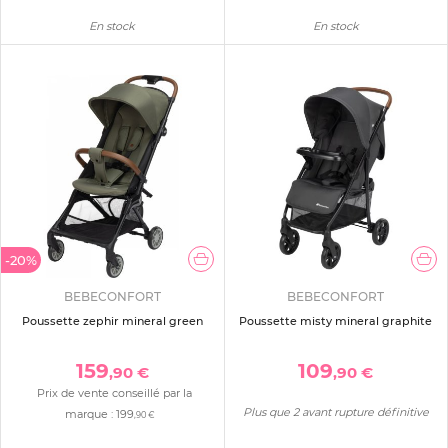
En stock
En stock
-20%
BEBECONFORT
BEBECONFORT
Poussette zephir mineral green
Poussette misty mineral graphite
159
109
,90 €
,90 €
Prix de vente conseillé par la
Plus que 2 avant rupture définitive
marque :
199
,90 €