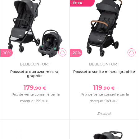
-10%
-20%
BEBECONFORT
BEBECONFORT
Poussette duo azur mineral
Poussette sunlite mineral graphite
graphite
179
119
,90 €
,90 €
Prix de vente conseillé par la
Prix de vente conseillé par la
marque :
199
marque :
149
,90 €
,90 €
En stock