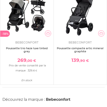
-18%
BEBECONFORT
BEBECONFORT
Poussette trio haze luxe tinted
Poussette compacte artic mineral
grey
graphite
269
139
,00 €
,90 €
Prix de vente conseillé par la
marque :
329
,90 €
En stock
Découvrez la marque :
Bebeconfort