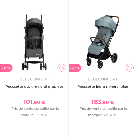
-15%
-20%
BEBECONFORT
BEBECONFORT
Poussette dusk mineral graphite
Poussette indra mineral blue
101
183
,90 €
,90 €
Prix de vente conseillé par la
Prix de vente conseillé par la
marque :
119
marque :
229
,90 €
,90 €