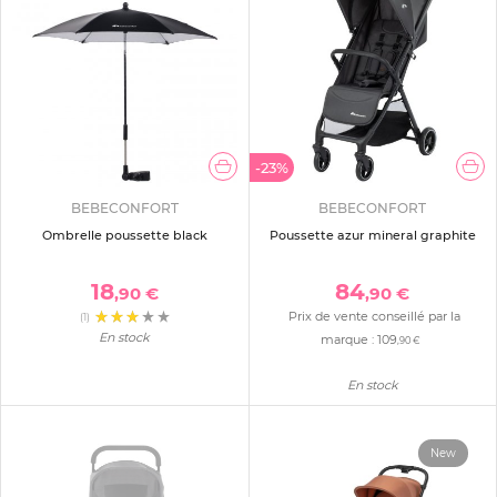
-23%
BEBECONFORT
BEBECONFORT
Ombrelle poussette black
Poussette azur mineral graphite
18
84
,90 €
,90 €
Prix de vente conseillé par la
(1)
En stock
marque :
109
,90 €
En stock
New