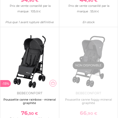
,90 €
,90 €
Prix de vente conseillé par la
Prix de vente conseillé par la
marque :
105
marque :
55
,00 €
,90 €
Plus que 1 avant rupture définitive
En stock
NON DISPONIBLE
-15%
BEBECONFORT
BEBECONFORT
Poussette canne rainbow - mineral
Poussette canne foggy mineral
graphite
graphite
76
66
,50 €
,90 €