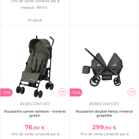
Prix de vente conseillé par la
marque :
89
,90 €
En stock
-15%
-14%
BEBECONFORT
BEBECONFORT
Poussette canne rainbow - mineral
Poussette double helios mineral
green
graphite
76
299
,50 €
,90 €
Prix de vente conseillé par la
Prix de vente conseillé par la