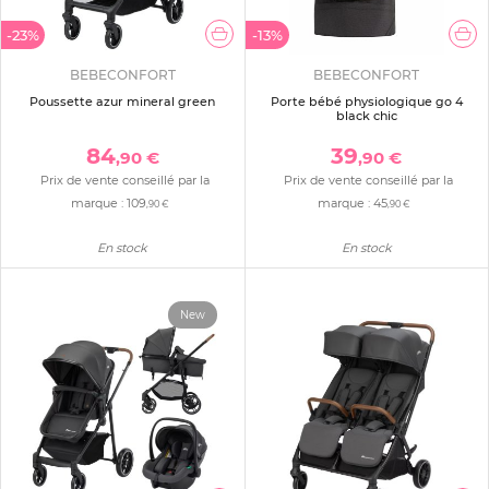
-23%
-13%
BEBECONFORT
BEBECONFORT
Poussette azur mineral green
Porte bébé physiologique go 4
black chic
84
39
,90 €
,90 €
Prix de vente conseillé par la
Prix de vente conseillé par la
marque :
109
marque :
45
,90 €
,90 €
En stock
En stock
New