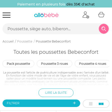
Paiement en plusieurs fois
dès 35€ d'achat
Accueil
Poussette
Poussette Bebeconfort
Toutes les poussettes Bebeconfort
pack poussette
poussette 3 roues
poussette 4 roues
La poussette est l’article de puériculture indispensable avec l'arrivée d’un bébé.
En fonction de votre mode de vie et de l'âge de votre enfant, vous pouvez
opter pour un modèle tout-terrain ou une poussette compacte. Les packs
poussettes sont très pratiques car ils combinent plusieurs éléments, comme
une coque et/ou une nacelle. En version duo ou trio, ce choix permet donc un
gain de place appréciable. Bébé Confort, la marque française à l’éléphant bleu,
vous propose toute une gamme de poussettes modernes, légères esthétiques
LIRE LA SUITE
et fonctionnelles qui vous faciliteront la vie !
FILTRER