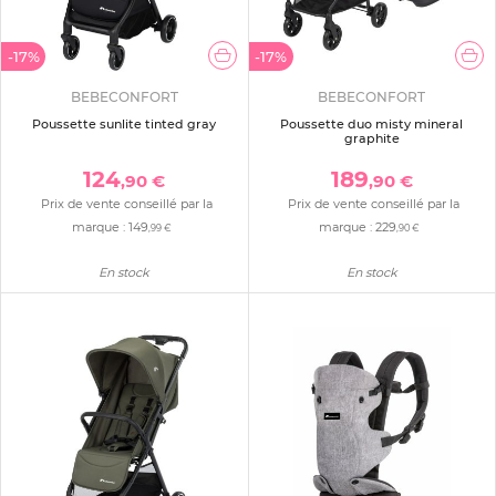
-17%
-17%
BEBECONFORT
BEBECONFORT
Poussette sunlite tinted gray
Poussette duo misty mineral
graphite
124
189
,90 €
,90 €
Prix de vente conseillé par la
Prix de vente conseillé par la
marque :
149
marque :
229
,99 €
,90 €
En stock
En stock