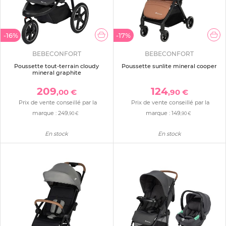
-16%
-17%
BEBECONFORT
BEBECONFORT
Poussette tout-terrain cloudy
Poussette sunlite mineral cooper
mineral graphite
209
124
,00 €
,90 €
Prix de vente conseillé par la
Prix de vente conseillé par la
marque :
249
marque :
149
,90 €
,90 €
En stock
En stock