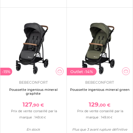
-15%
Outlet
-14%
BEBECONFORT
BEBECONFORT
Poussette ingenious mineral
Poussette ingenious mineral green
graphite
127
129
,90 €
,00 €
Prix de vente conseillé par la
Prix de vente conseillé par la
marque :
149
marque :
149
,90 €
,90 €
En stock
Plus que 3 avant rupture définitive