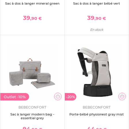
Sac à dos à langer mineral green
Sac à dos à langer bébé vert
39
39
,90 €
,90 €
En stock
Outlet
-10%
-20%
BEBECONFORT
BEBECONFORT
Sac à langer modern bag -
Porte-bébé physionest gray mist
essential grey
94
44