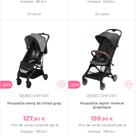
marque :
89
marque :
349
,90 €
,90 €
En stock
En stock
-20%
-20%
BEBECONFORT
BEBECONFORT
Poussette teeny 3d tinted gray
Poussette zephir mineral
graphique
127
159
,90 €
,90 €
Prix de vente conseillé par la
Prix de vente conseillé par la
marque :
159
marque :
199
,90 €
,90 €