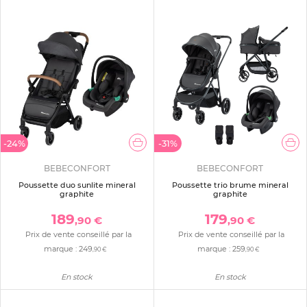
-24%
-31%
BEBECONFORT
BEBECONFORT
Poussette duo sunlite mineral
Poussette trio brume mineral
graphite
graphite
189
179
,90 €
,90 €
Prix de vente conseillé par la
Prix de vente conseillé par la
marque :
249
marque :
259
,90 €
,90 €
En stock
En stock