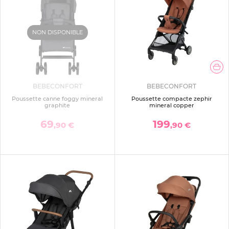
NON DISPONIBLE
BEBECONFORT
BEBECONFORT
Poussette canne foggy mineral
Poussette compacte zephir
graphite
mineral copper
69
199
,90 €
,90 €