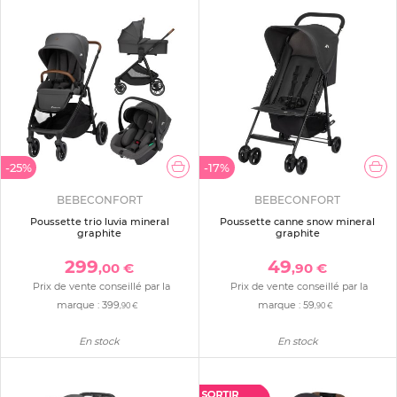
-25%
-17%
BEBECONFORT
BEBECONFORT
Poussette trio luvia mineral
Poussette canne snow mineral
graphite
graphite
299
49
,00 €
,90 €
Prix de vente conseillé par la
Prix de vente conseillé par la
marque :
399
marque :
59
,90 €
,90 €
En stock
En stock