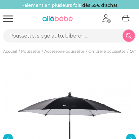
Paiement en plusieurs fois
dès 35€ d'achat
Accueil
Poussette
Accessoire poussette
Ombrelle poussette
Ombr