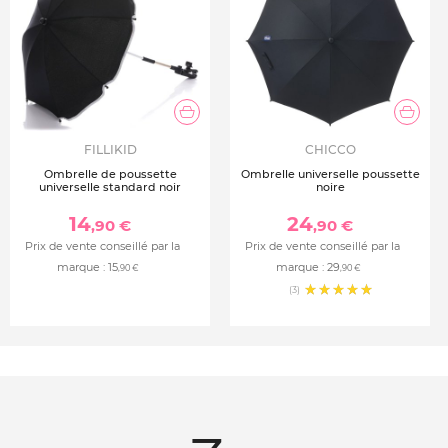
FILLIKID
CHICCO
Ombrelle de poussette
Ombrelle universelle poussette
universelle standard noir
noire
14
24
,90 €
,90 €
Prix de vente conseillé par la
Prix de vente conseillé par la
marque :
15
marque :
29
,90 €
,90 €
(3)