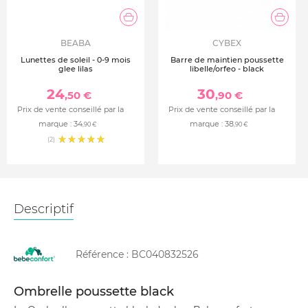
BEABA
CYBEX
Lunettes de soleil - 0-9 mois
Barre de maintien poussette
glee lilas
libelle/orfeo - black
24
30
,50 €
,90 €
Prix de vente conseillé par la
Prix de vente conseillé par la
marque :
34
marque :
38
,90 €
,90 €
(2)
Descriptif
Référence :
BC040832526
Ombrelle poussette black