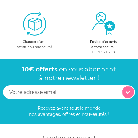
Changer d'avis
Equipe d'experts
satisfait ou remboursé
à votre écoute :
05 31 53 03 78
10€ offerts
en vous abonnant
à notre newsletter !
Recevez avant tout le monde
nos avantages, offres et nouveautés !