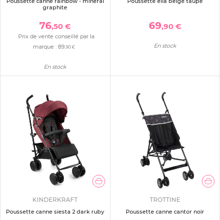
Poussette canne rainbow - mineral
Poussette elia beige taupe
graphite
76
69
,50 €
,90 €
Prix de vente conseillé par la
En stock
marque :
89
,90 €
En stock
KINDERKRAFT
TROTTINE
Poussette canne siesta 2 dark ruby
Poussette canne cantor noir