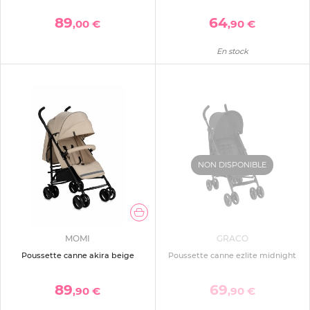
89
64
,00 €
,90 €
En stock
NON DISPONIBLE
MOMI
GRACO
Poussette canne akira beige
Poussette canne ezlite midnight
89
69
,90 €
,90 €