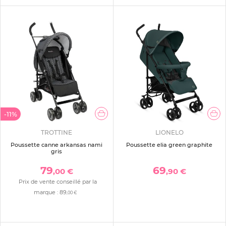
-11%
TROTTINE
LIONELO
Poussette canne arkansas nami
Poussette elia green graphite
gris
79
69
,00 €
,90 €
Prix de vente conseillé par la
marque :
89
,00 €