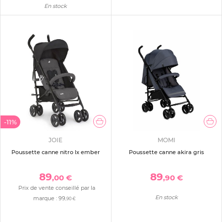
En stock
-11%
JOIE
MOMI
Poussette canne nitro lx ember
Poussette canne akira gris
89
89
,00 €
,90 €
Prix de vente conseillé par la
En stock
marque :
99
,90 €