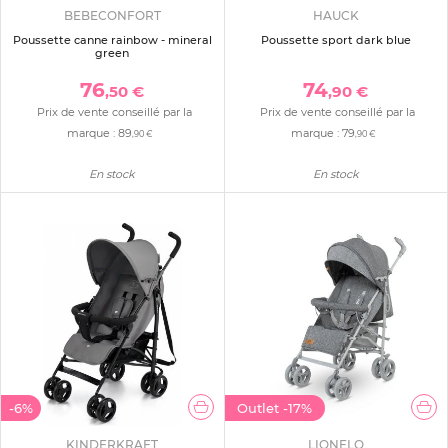
BEBECONFORT
HAUCK
Poussette canne rainbow - mineral
Poussette sport dark blue
green
76
74
,50 €
,90 €
Prix de vente conseillé par la
Prix de vente conseillé par la
marque :
89
marque :
79
,90 €
,90 €
En stock
En stock
-6%
Outlet
-17%
KINDERKRAFT
LIONELO