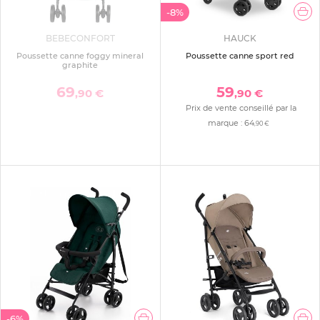
-8%
BEBECONFORT
HAUCK
Poussette canne foggy mineral
Poussette canne sport red
graphite
69
59
,90 €
,90 €
Prix de vente conseillé par la
marque :
64
,90 €
-6%