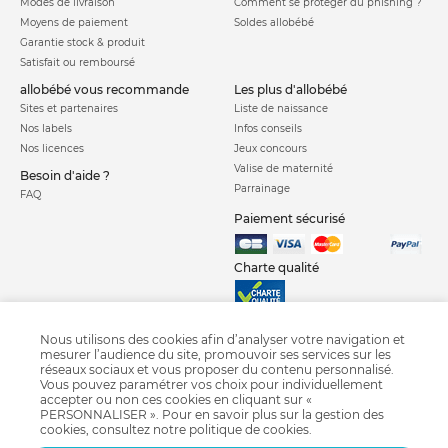
ll faut impérativement se pencher sur les questions de
Modes de livraison
Comment se protéger du phishing ?
Moyens de paiement
Soldes allobébé
sécurité. La fabrication des poussettes cannes est soumise à
Garantie stock & produit
des normes de fabrication qui garantissent la sécurité des
Satisfait ou remboursé
enfants en bas-âge. Vérifiez que le produit que vous achetez
allobébé vous recommande
les plus d'allobébé
porte les inscriptions suivantes :
NF S 54001 (norme
Sites et partenaires
Liste de naissance
française)
ou
EN 1888 (norme européenne)
. Le
harnais à 5
Nos labels
Infos conseils
points
ou ceinture de sécurité garantit le maintien, la
Nos licences
Jeux concours
Valise de maternité
présence d'une arche, pour éviter que votre enfant ne se
Besoin d'aide ?
Parrainage
penche trop, est un plus. Elle peut aussi être équipée de frein
FAQ
parking.
Paiement sécurisé
Le système de pliage
Charte qualité
Il peut être
manuel ou automatique grâce à un simple
bouton que l'on actionne.
Il est important de tester le
système de pliage lorsque cela est possible ou de se
Nous utilisons des cookies afin d’analyser votre navigation et
mesurer l’audience du site, promouvoir ses services sur les
renseigner en consultant les avis des clients si vous achetez
réseaux sociaux et vous proposer du contenu personnalisé.
en ligne. Le but de l'acquisition d'une poussette canne étant
Vous pouvez paramétrer vos choix pour individuellement
Poussette Quest
Poussette combinée
Poussette citadine
accepter ou non ces cookies en cliquant sur «
avant tout le côté pratique, son dispositif de pliage doit être
PERSONNALISER ». Pour en savoir plus sur la gestion des
Poussette canne
Poussette jumeaux
Poussette triplés
Sac à langer
rapide et simple.
cookies, consultez notre
politique de cookies
.
Porte bébé
Poussette Chicco
Poussette Jané
Poussette Cybex