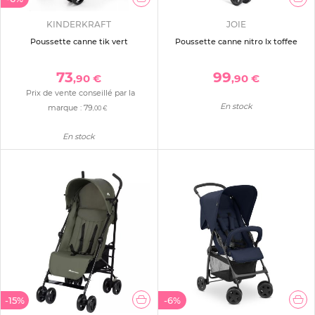
KINDERKRAFT
JOIE
Poussette canne tik vert
Poussette canne nitro lx toffee
73
99
,90 €
,90 €
Prix de vente conseillé par la
En stock
marque :
79
,00 €
En stock
-15%
-6%