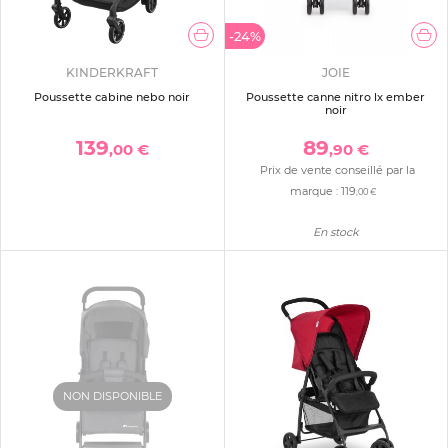
-24%
KINDERKRAFT
JOIE
Poussette cabine nebo noir
Poussette canne nitro lx ember
noir
139
89
,00 €
,90 €
Prix de vente conseillé par la
marque :
119
,00 €
En stock
NON DISPONIBLE