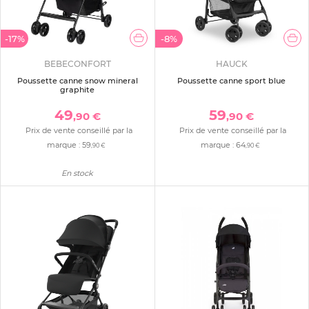
-17%
-8%
BEBECONFORT
HAUCK
Poussette canne snow mineral
Poussette canne sport blue
graphite
49
59
,90 €
,90 €
Prix de vente conseillé par la
Prix de vente conseillé par la
marque :
59
marque :
64
,90 €
,90 €
En stock