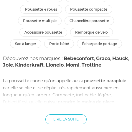
poussette 4 roues
poussette compacte
poussette multiple
chancelière poussette
accessoire poussette
remorque de vélo
sac à langer
porte bébé
écharpe de portage
Découvrez nos marques :
Bebeconfort
,
Graco
,
Hauck
,
Joie
,
Kinderkraft
,
Lionelo
,
Momi
,
Trottine
La poussette canne qu'on appelle aussi
poussette parapluie
car elle se plie et se déplie très rapidement aussi bien en
longueur qu'en largeur. Compacte, inclinable, légère,
l'objectif est qu'elle puisse
prendre le moins de place
possible
et vous accompagner partout où vous allez. La
poussette canne a souvent une structure en aluminium, de
LIRE LA SUITE
petites roues fixes ou pivotantes, un siège en tissu inclinable
ou non. Elle présente de nombreux avantages surtout si l'on