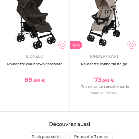
-6%
LIONELO
KINDERKRAFT
Poussette elia brown chocolate
Poussette canne tik beige
69
73
,90 €
,90 €
Prix de vente conseillé par la
marque :
79
,00 €
Découvrez aussi
pack poussette
poussette 3 roues