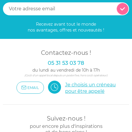
La maniabilité
:
Souvent munie de roues pivotantes, d'un guidon ou de deux
Recevez avant tout le monde
poignées, elle se dirige aisément même d'une main.
nos avantages, offres et nouveautés !
Descendre d'un trottoir n'est pas un problème, contourner
les éventuels obstacles de la rue non plus.
Elle est peu encombrante
Contactez-nous !
:
Une fois pliée, elle est
très compacte et se range aisément
05 31 53 03 78
dans un coin.
du lundi au vendredi de 10h à 17h
(Coût d'un appel local depuis un poste fixe, hors coût opérateur)
Le prix abordable
:
Je choisis un créneau
Il s'agit d'un
article accessible à tous
. Pour trouver des
EMAIL
pour être appelé
poussettes peu chères mais néanmoins de qualité, n'hésitez
pas à consulter les résultats des comparatifs effectués par
des spécialistes.
Suivez-nous !
Quels sont les principaux critères de sélection
pour encore plus d'inspirations