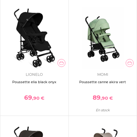
LIONELO
MOMI
Poussette elia black onyx
Poussette canne akira vert
69
89
,90 €
,90 €
En stock