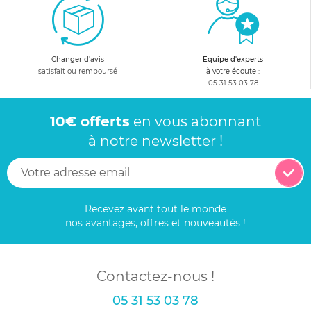
Changer d'avis
Equipe d'experts
satisfait ou remboursé
à votre écoute :
05 31 53 03 78
10€ offerts
en vous abonnant
à notre newsletter !
Recevez avant tout le monde
nos avantages, offres et nouveautés !
Contactez-nous !
05 31 53 03 78