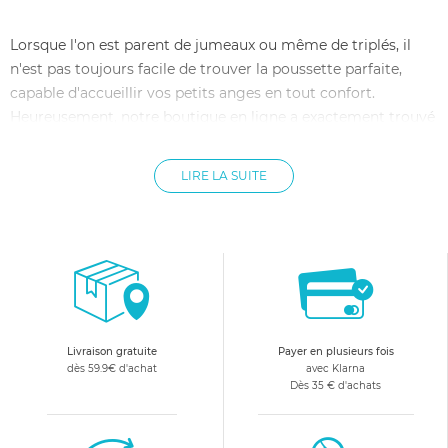
Lorsque l'on est parent de jumeaux ou même de triplés, il
n'est pas toujours facile de trouver la poussette parfaite,
capable d'accueillir vos petits anges en tout confort.
Heureusement, notre boutique en ligne a exactement trouvé
ce qu'il vous faut ! Les châssis pour poussette multiple vous
permettent en effet de placer plusieurs hamacs à votre
LIRE LA SUITE
guise, et ainsi d'y placer vos petits bouts de chou avec
confort et sécurité. Ils sont modulables à souhait et vous
pouvez choisir de placer vos enfants face à vous, face à face
s'ils ont envie de jouer ensemble, ou dans le sens de la route.
Construits dans des matériaux solides, minutieusement
équipés de freins et de roues dotées de suspension, les
châssis pour poussette multiple sont assurément un "must
Livraison gratuite
Payer en plusieurs fois
have" pour les familles nombreuses !
dès 59.9€ d'achat
avec Klarna
Dès 35 € d'achats