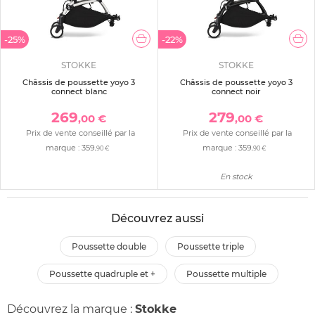
-25%
-22%
STOKKE
STOKKE
Châssis de poussette yoyo 3
Châssis de poussette yoyo 3
connect blanc
connect noir
269
279
,00 €
,00 €
Prix de vente conseillé par la
Prix de vente conseillé par la
marque :
359
marque :
359
,90 €
,90 €
En stock
Découvrez aussi
poussette double
poussette triple
poussette quadruple et +
poussette multiple
Découvrez la marque :
Stokke