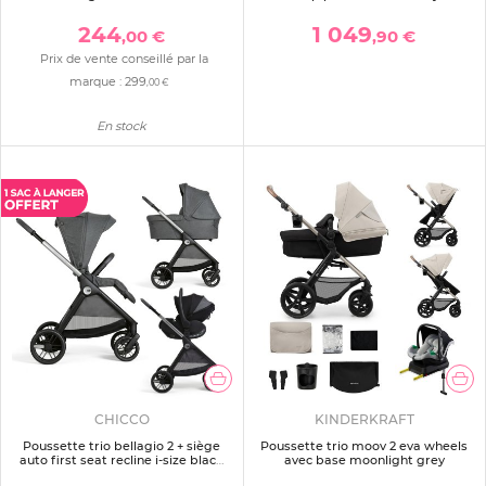
chestnut
244
1 049
,00 €
,90 €
Prix de vente conseillé par la
marque :
299
,00 €
En stock
CHICCO
KINDERKRAFT
Poussette trio bellagio 2 + siège
Poussette trio moov 2 eva wheels
auto first seat recline i-size black
avec base moonlight grey
satin