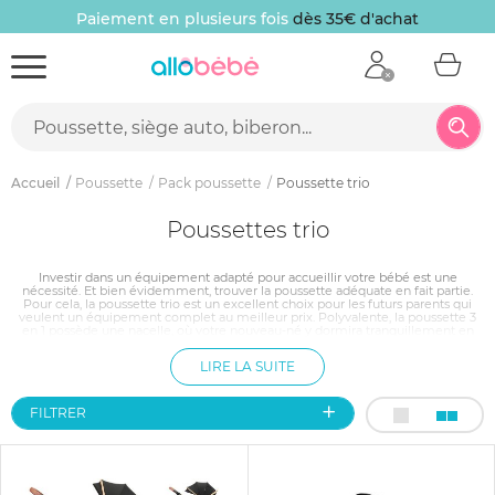
Paiement en plusieurs fois
dès 35€ d'achat
Accueil
Poussette
Pack poussette
Poussette trio
Poussettes trio
Investir dans un équipement adapté pour accueillir votre bébé est une
nécessité. Et bien évidemment, trouver la poussette adéquate en fait partie.
Pour cela, la poussette trio est un excellent choix pour les futurs parents qui
veulent un équipement complet au meilleur prix. Polyvalente, la poussette 3
en 1 possède une nacelle, où votre nouveau-né y dormira tranquillement en
position allongée ; un cosy facilement transportable, qui fera également office
de siège-auto ; et un hamac à plusieurs positions, qui accueillera votre bébé
LIRE LA SUITE
dès ses 6 mois jusqu’à ce qu’il soit autonome dans sa marche.
FILTRER