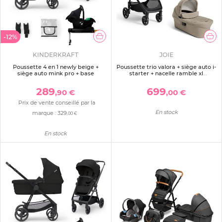
-12%
KINDERKRAFT
JOIE
Poussette 4 en 1 newly beige +
Poussette trio valora + siège auto i-
siège auto mink pro + base
starter + nacelle ramble xl
sandstone
289
699
,90 €
,00 €
Prix de vente conseillé par la
En stock
marque :
329
,00 €
En stock