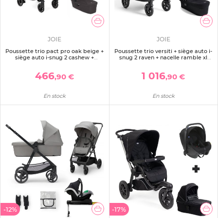
JOIE
JOIE
Poussette trio pact pro oak beige +
Poussette trio versiti + siège auto i-
siège auto i-snug 2 cashew +
snug 2 raven + nacelle ramble xl
nacelle ramble shale noir
eclipse
466
1 016
,90 €
,90 €
En stock
En stock
-12%
-17%