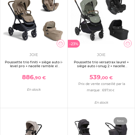
-23%
JOIE
JOIE
Poussette trio finiti + siège auto i-
Poussette trio versatrax laurel +
level pro + nacelle ramble xl
siège auto i-snug 2 + nacelle
sandstone beige
ramble xl raven
886
539
,90 €
,00 €
Prix de vente conseillé par la
En stock
marque :
697
,90 €
En stock
New