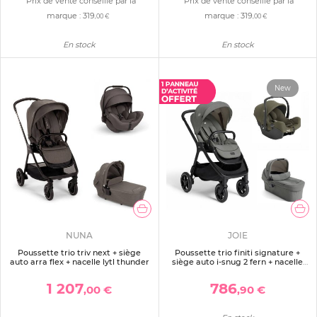
Prix de vente conseillé par la
Prix de vente conseillé par la
marque :
319
marque :
319
,00 €
,00 €
En stock
En stock
New
NUNA
JOIE
Poussette trio triv next + siège
Poussette trio finiti signature +
auto arra flex + nacelle lytl thunder
siège auto i-snug 2 fern + nacelle
ramble signature xl evergreen
1 207
786
,00 €
,90 €