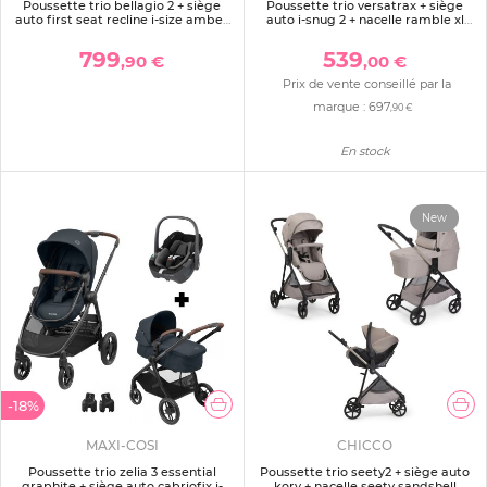
Poussette trio bellagio 2 + siège
Poussette trio versatrax + siège
auto first seat recline i-size amber
auto i-snug 2 + nacelle ramble xl
glow
noir
799
539
,90 €
,00 €
Prix de vente conseillé par la
marque :
697
,90 €
En stock
New
-18%
MAXI-COSI
CHICCO
Poussette trio zelia 3 essential
Poussette trio seety2 + siège auto
graphite + siège auto cabriofix i-
kory + nacelle seety sandshell