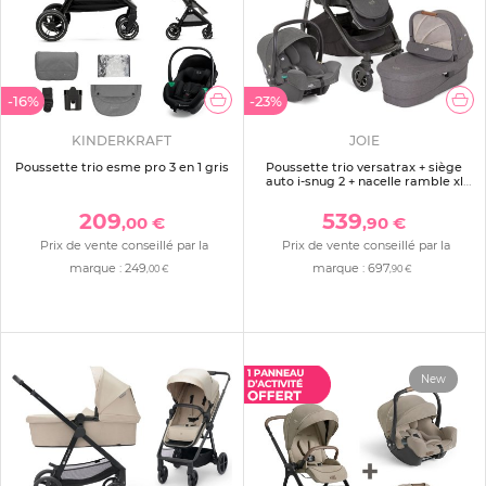
-16%
-23%
KINDERKRAFT
JOIE
Poussette trio esme pro 3 en 1 gris
Poussette trio versatrax + siège
auto i-snug 2 + nacelle ramble xl
shell gray gris
209
539
,00 €
,90 €
Prix de vente conseillé par la
Prix de vente conseillé par la
marque :
249
marque :
697
,00 €
,90 €
New