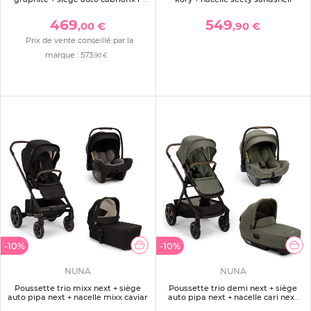
size + nacelle
469
549
,00 €
,90 €
Prix de vente conseillé par la
marque :
573
,90 €
-10%
-10%
NUNA
NUNA
Poussette trio mixx next + siège
Poussette trio demi next + siège
auto pipa next + nacelle mixx caviar
auto pipa next + nacelle cari next
pine