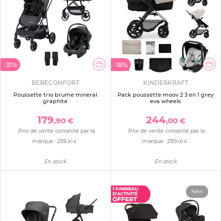
-31%
-18%
BEBECONFORT
KINDERKRAFT
Poussette trio brume mineral
Pack poussette moov 2 3 en 1 grey
graphite
eva wheels
179
244
,90 €
,00 €
Prix de vente conseillé par la
Prix de vente conseillé par la
marque :
259
marque :
299
,90 €
,00 €
En stock
En stock
New