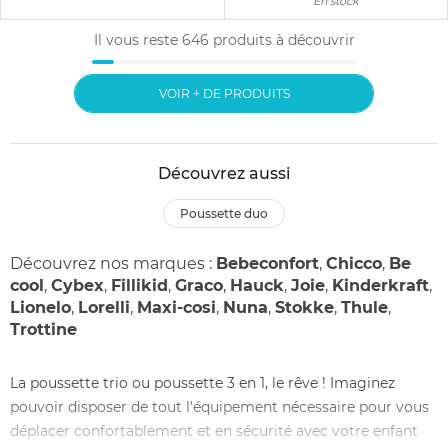
En stock
Il vous reste
646
produits à découvrir
VOIR + DE PRODUITS
Découvrez aussi
poussette duo
Découvrez nos marques :
Bebeconfort
,
Chicco
,
Be
cool
,
Cybex
,
Fillikid
,
Graco
,
Hauck
,
Joie
,
Kinderkraft
,
Lionelo
,
Lorelli
,
Maxi-cosi
,
Nuna
,
Stokke
,
Thule
,
Trottine
La poussette trio ou poussette 3 en 1, le rêve ! Imaginez
pouvoir disposer de tout l'équipement nécessaire pour vous
déplacer confortablement et en sécurité avec votre enfant