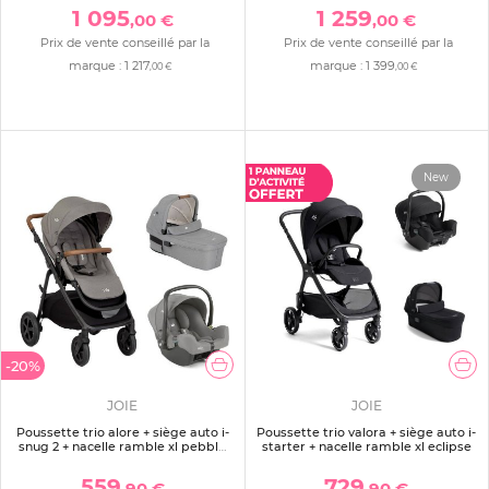
1 095
1 259
,00 €
,00 €
Prix de vente conseillé par la
Prix de vente conseillé par la
marque :
1 217
marque :
1 399
,00 €
,00 €
New
-20%
JOIE
JOIE
Poussette trio alore + siège auto i-
Poussette trio valora + siège auto i-
snug 2 + nacelle ramble xl pebble
starter + nacelle ramble xl eclipse
gris
559
729
,90 €
,90 €