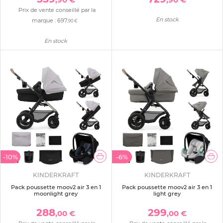
Prix de vente conseillé par la
En stock
marque :
697
,90 €
En stock
-10%
-6%
KINDERKRAFT
KINDERKRAFT
Pack poussette moov2 air 3 en 1
Pack poussette moov2 air 3 en 1
moonlight grey
light grey
288
299
,00 €
,00 €