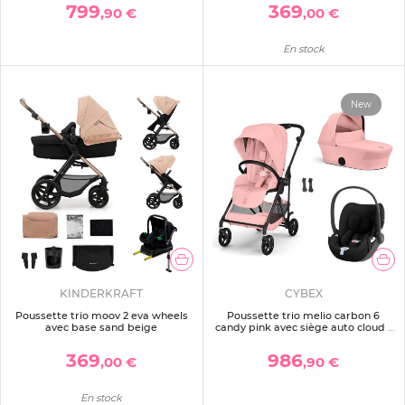
799
369
,90 €
,00 €
En stock
New
KINDERKRAFT
CYBEX
Poussette trio moov 2 eva wheels
Poussette trio melio carbon 6
avec base sand beige
candy pink avec siège auto cloud t
i-size et nacelle
369
986
,00 €
,90 €
En stock