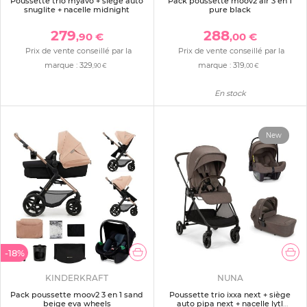
Poussette trio myavo + siège auto
Pack poussette moov2 air 3 en 1
snuglite + nacelle midnight
pure black
279
288
,90 €
,00 €
Prix de vente conseillé par la
Prix de vente conseillé par la
marque :
329
marque :
319
,90 €
,00 €
En stock
New
-18%
KINDERKRAFT
NUNA
Pack poussette moov2 3 en 1 sand
Poussette trio ixxa next + siège
beige eva wheels
auto pipa next + nacelle lytl