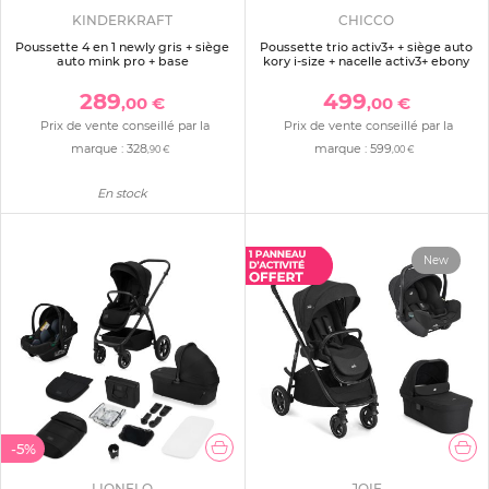
KINDERKRAFT
CHICCO
Poussette 4 en 1 newly gris + siège
Poussette trio activ3+ + siège auto
auto mink pro + base
kory i-size + nacelle activ3+ ebony
289
499
,00 €
,00 €
Prix de vente conseillé par la
Prix de vente conseillé par la
marque :
328
marque :
599
,90 €
,00 €
En stock
New
-5%
LIONELO
JOIE