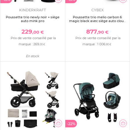
KINDERKRAFT
CYBEX
Poussette trio newly noir + siège
Poussette trio melio carbon 6
auto mink pro
magic black avec siège auto cloud
g3 i-size tissu plus et nacelle
229
877
,00 €
,90 €
Prix de vente conseillé par la
Prix de vente conseillé par la
marque :
269
marque :
1 006
,00 €
,90 €
En stock
-22%