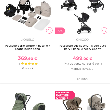
-9%
LIONELO
CHICCO
Poussette trio amber + nacelle +
Poussette trio seety2 + siège auto
coque beige sand
kory + nacelle seety ebony
369
499
,90 €
,00 €
Prix de vente conseillé par la
(1)
En stock
marque :
549
,90 €
En stock