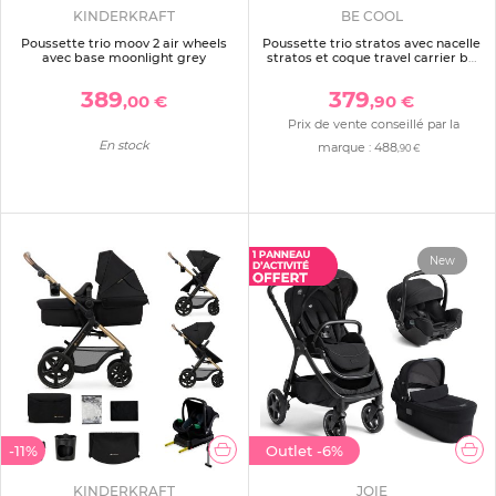
KINDERKRAFT
BE COOL
Poussette trio moov 2 air wheels
Poussette trio stratos avec nacelle
avec base moonlight grey
stratos et coque travel carrier be
teal
389
379
,00 €
,90 €
Prix de vente conseillé par la
En stock
marque :
488
,90 €
New
-11%
Outlet
-6%
KINDERKRAFT
JOIE