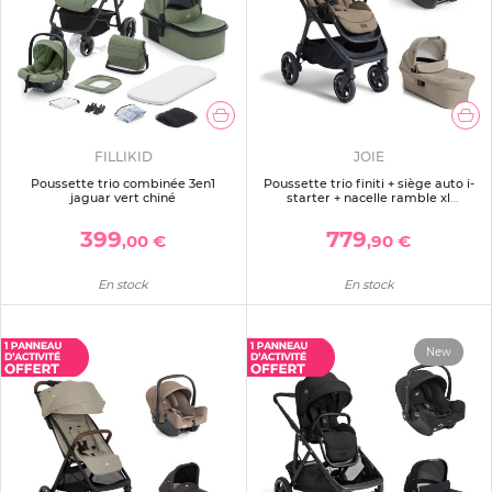
FILLIKID
JOIE
Poussette trio combinée 3en1
Poussette trio finiti + siège auto i-
jaguar vert chiné
starter + nacelle ramble xl
sandstone
399
779
,00 €
,90 €
En stock
En stock
New