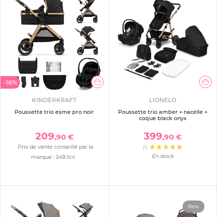
-16%
KINDERKRAFT
LIONELO
Poussette trio esme pro noir
Poussette trio amber + nacelle +
coque black onyx
209
399
,90 €
,90 €
Prix de vente conseillé par la
(1)
En stock
marque :
249
,00 €
New