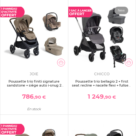
New
JOIE
CHICCO
Poussette trio finiti signature
Poussette trio bellagio 2 + first
sandstone + siège auto i-snug 2
seat recline + nacelle flexi + fullseat
cashew + nacelle ramble signature
360 avec base black satin
xl sandstone beige
786
1 249
,90 €
,90 €
En stock