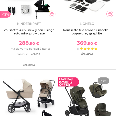
-12%
KINDERKRAFT
LIONELO
Poussette 4 en 1 newly noir + siège
Poussette trio amber + nacelle +
auto mink pro + base
coque grey graphite
288
369
,90 €
,90 €
Prix de vente conseillé par la
(1)
En stock
marque :
329
,00 €
En stock
New