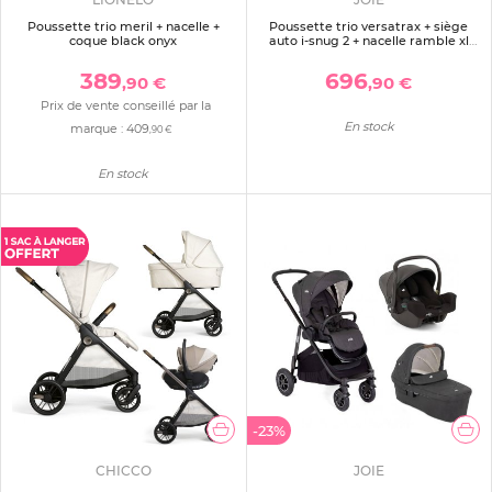
Poussette trio meril + nacelle +
Poussette trio versatrax + siège
coque black onyx
auto i-snug 2 + nacelle ramble xl
raven
389
696
,90 €
,90 €
Prix de vente conseillé par la
En stock
marque :
409
,90 €
En stock
-23%
CHICCO
JOIE