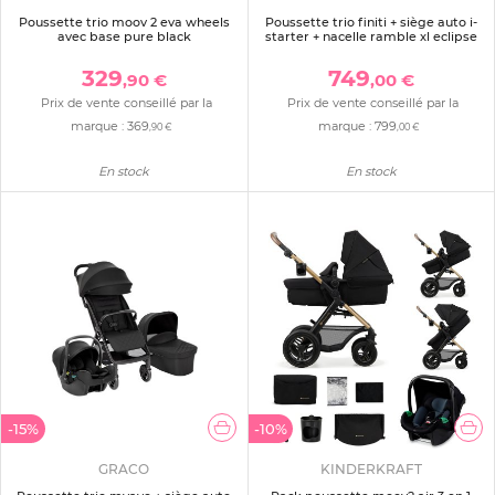
Poussette trio moov 2 eva wheels
Poussette trio finiti + siège auto i-
avec base pure black
starter + nacelle ramble xl eclipse
329
749
,90 €
,00 €
Prix de vente conseillé par la
Prix de vente conseillé par la
marque :
369
marque :
799
,90 €
,00 €
En stock
En stock
-15%
-10%
GRACO
KINDERKRAFT