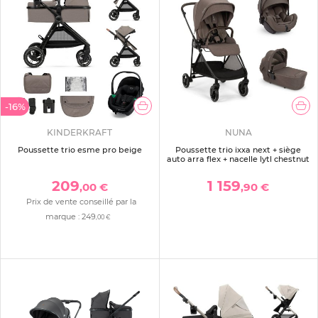
-16%
KINDERKRAFT
NUNA
Poussette trio esme pro beige
Poussette trio ixxa next + siège
auto arra flex + nacelle lytl chestnut
209
1 159
,00 €
,90 €
Prix de vente conseillé par la
marque :
249
,00 €