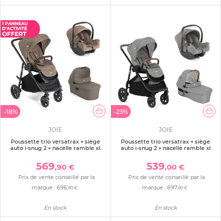
-18%
-23%
JOIE
JOIE
Poussette trio versatrax + siège
Poussette trio versatrax + siège
auto i-snug 2 + nacelle ramble xl
auto i-snug 2 + nacelle ramble xl
cashew
pebble gris
569
539
,90 €
,00 €
Prix de vente conseillé par la
Prix de vente conseillé par la
marque :
696
marque :
697
,90 €
,90 €
En stock
En stock