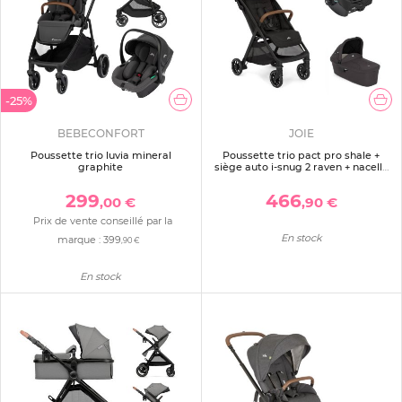
-25%
BEBECONFORT
JOIE
Poussette trio luvia mineral
Poussette trio pact pro shale +
graphite
siège auto i-snug 2 raven + nacelle
ramble shale
299
466
,00 €
,90 €
Prix de vente conseillé par la
En stock
marque :
399
,90 €
En stock