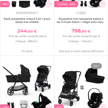
-18%
Outlet
-22%
KINDERKRAFT
CYBEX
Pack poussette moov2 3 en 1 pure
Poussette trio naissance balios s
black eva wheels
lux 3 moon black + siège auto cloud
g i-size confort + nacelle - édition
limitée
244
798
,00 €
,90 €
Prix de vente conseillé par la
Prix de vente conseillé par la
marque :
299
marque :
1 024
,00 €
,90 €
En stock
Plus que 3 avant rupture définitive
New
-15%
-13%