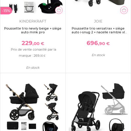
-15%
KINDERKRAFT
JOIE
Poussette trio newly beige + siège
Poussette trio versatrax + siège
auto mink pro
auto i-snug 2 + nacelle ramble xl
fern
229
696
,00 €
,90 €
Prix de vente conseillé par la
En stock
marque :
269
,00 €
En stock