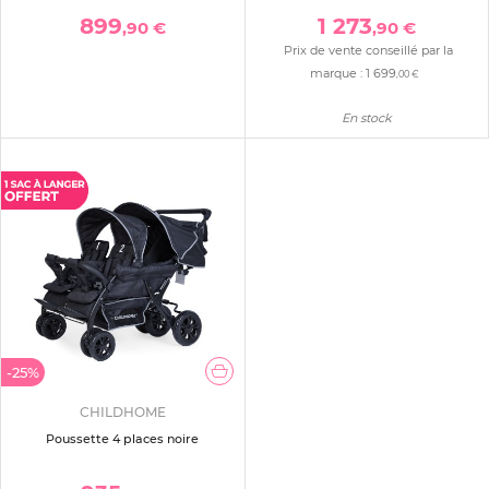
899
1 273
,90 €
,90 €
Prix de vente conseillé par la
marque :
1 699
,00 €
En stock
-25%
CHILDHOME
Poussette 4 places noire