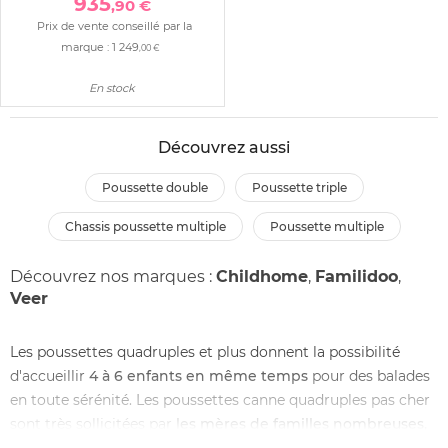
935
,90 €
Prix de vente conseillé par la
marque :
1 249
,00 €
En stock
Découvrez aussi
poussette double
poussette triple
chassis poussette multiple
poussette multiple
Découvrez nos marques :
Childhome
,
Familidoo
,
Veer
Les poussettes quadruples et plus donnent la possibilité
d'accueillir
4 à 6 enfants en même temps
pour des balades
en toute sérénité. Les poussettes canne quadruples pas cher
sont très sollicitées par
les mères de familles nombreuses,