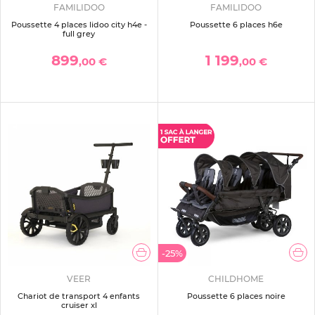
FAMILIDOO
FAMILIDOO
Poussette 4 places lidoo city h4e -
Poussette 6 places h6e
full grey
899
1 199
,00 €
,00 €
-25%
VEER
CHILDHOME
Chariot de transport 4 enfants
Poussette 6 places noire
cruiser xl