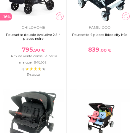
-16%
CHILDHOME
FAMILIDOO
Poussette double évolutive 2 à 4
Poussette 4 places lidoo city h4e
places noire
795
839
,90 €
,00 €
Prix de vente conseillé par la
marque :
948
,90 €
(1)
En stock