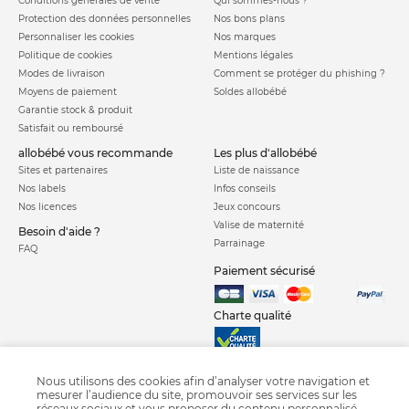
dévoilent leur épingle de jeu, et les parents sont très
Conditions générales de vente
Qui sommes-nous ?
Protection des données personnelles
Nos bons plans
satisfaits. Son poids est donc un point majeur, notamment si
Personnaliser les cookies
Nos marques
vous devez descendre et monter des marches avec le
Politique de cookies
Mentions légales
dispositif. Sachez qu'à vide, ce type de poussette affiche un
Modes de livraison
Comment se protéger du phishing ?
poids compris
entre 20 et 30 kg.
Si vous ajoutez à cela les
Moyens de paiement
Soldes allobébé
poids des bambins, vous comprendrez mieux que la fatigue
Garantie stock & produit
Satisfait ou remboursé
peut se sentir vite. Chez AlloBébé, nous vous avons
sélectionné des modèles de poussettes quadruples et plus
allobébé vous recommande
les plus d'allobébé
Sites et partenaires
Liste de naissance
entièrement
sur mesure et surtout très légers.
Ainsi, vous
Nos labels
Infos conseils
pourrez profiter pleinement de vos balades sans vous
Nos licences
Jeux concours
fatiguer ni avoir de souci au moment de pousser votre
Valise de maternité
Besoin d'aide ?
dispositif. Quant à l'encombrement, vous avez le choix entre
Parrainage
FAQ
des assises en ligne et côte à côte.
Ce dernier est mieux
Paiement sécurisé
pensé pour vos bouts de choux, pour qu'ils puissent tous
jouir du paysage. N'oubliez pas de réfléchir sur
Charte qualité
l'encombrement du dispositif lorsqu'il est plié, afin qu'il
puisse être facilement rangé dans le coffre de la voiture.
Nous utilisons des cookies afin d’analyser votre navigation et
La robustesse
mesurer l’audience du site, promouvoir ses services sur les
réseaux sociaux et vous proposer du contenu personnalisé.