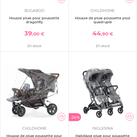
BUGABOO
CHILDHOME
Housse pluie pour poussette
Housse de pluie poussette pour
dragonfly
quadruple
39
44
,00 €
,90 €
En stock
En stock
-24%
CHILDHOME
INGLESINA
Housse de pluie poussette pour
Habillage pluie pour poussette