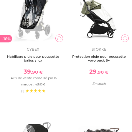
-18%
CYBEX
STOKKE
Habillage pluie pour poussette
Protection pluie pour poussette
balios s lux
yoyo pack 6+
39
29
,90 €
,90 €
Prix de vente conseillé par la
En stock
marque :
48
,90 €
(5)