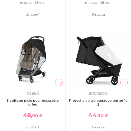
marque :
26
marque :
48
,90 €
,90 €
En stock
En stock
CYBEX
BUGABOO
Habillage pluie pour poussette
Protection pluie bugaboo butterfly
orfeo
2
48
44
,90 €
,90 €
En stock
En stock