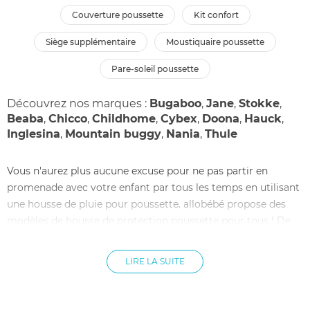
couverture poussette
kit confort
siège supplémentaire
moustiquaire poussette
pare-soleil poussette
Découvrez nos marques :
Bugaboo
,
Jane
,
Stokke
,
Beaba
,
Chicco
,
Childhome
,
Cybex
,
Doona
,
Hauck
,
Inglesina
,
Mountain buggy
,
Nania
,
Thule
Vous n'aurez plus aucune excuse pour ne pas partir en
promenade avec votre enfant par tous les temps en utilisant
une housse de pluie pour poussette. allobébé propose des
modèles de housse de protection poussette pour tous ! De
nombreux modèles de housse pluie pour poussette sont
disponibles sur allobébé pour les marques: Babysun, Quinny,
LIRE LA SUITE
Phil and Teds, Looping, Graco, Peg Perego, Moutain Buggy.
Les autres modèles de housse pluie poussette ne sont pas
pour autant oubliés avec un système universel d'habillage