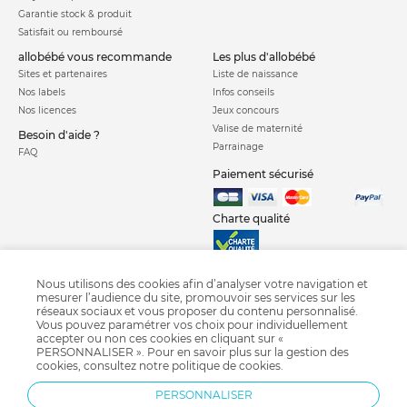
Garantie stock & produit
Satisfait ou remboursé
allobébé vous recommande
les plus d'allobébé
Sites et partenaires
Liste de naissance
Nos labels
Infos conseils
Nos licences
Jeux concours
Valise de maternité
Besoin d'aide ?
Parrainage
FAQ
Paiement sécurisé
Charte qualité
Nous utilisons des cookies afin d’analyser votre navigation et
mesurer l’audience du site, promouvoir ses services sur les
réseaux sociaux et vous proposer du contenu personnalisé.
Vous pouvez paramétrer vos choix pour individuellement
accepter ou non ces cookies en cliquant sur «
Planche a roulette poussette
Poussette combinée
Poussette citadine
PERSONNALISER ». Pour en savoir plus sur la gestion des
Poussette canne
Poussette jumeaux
Poussette triplés
Sac à langer
cookies, consultez notre
politique de cookies
.
Porte bébé
Poussette Chicco
Poussette Jané
Poussette Cybex
PERSONNALISER
Poussette Bébé confort