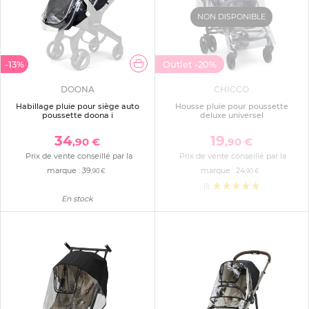
NON DISPONIBLE
-13%
Outlet
-20%
DOONA
CHICCO
Habillage pluie pour siège auto
Housse pluie pour poussette
poussette doona i
deluxe universel
34
19
,90 €
,90 €
Prix de vente conseillé par la
Prix de vente conseillé par la
marque :
39
marque :
24
,90 €
,90 €
(1)
En stock