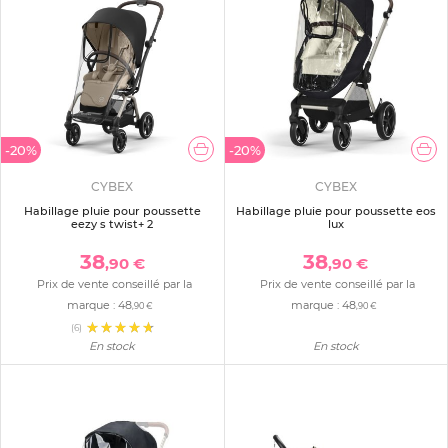
-20%
-20%
CYBEX
CYBEX
Habillage pluie pour poussette
Habillage pluie pour poussette eos
eezy s twist+ 2
lux
38
38
,90 €
,90 €
Prix de vente conseillé par la
Prix de vente conseillé par la
marque :
48
marque :
48
,90 €
,90 €
(6)
En stock
En stock