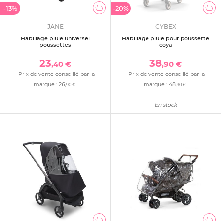
-13%
-20%
JANE
CYBEX
Habillage pluie universel
Habillage pluie pour poussette
poussettes
coya
23
38
,40 €
,90 €
Prix de vente conseillé par la
Prix de vente conseillé par la
marque :
26
marque :
48
,90 €
,90 €
En stock