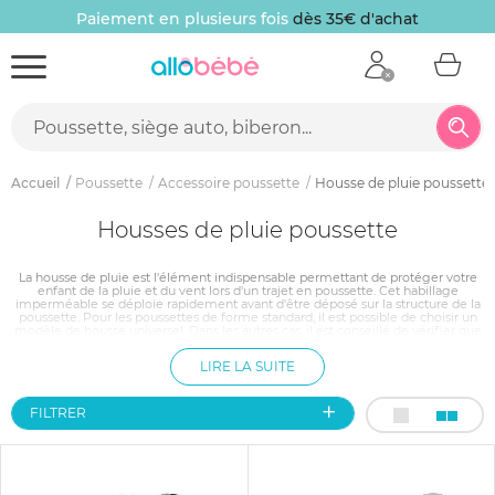
Paiement en plusieurs fois
dès 35€ d'achat
Accueil
Poussette
Accessoire poussette
Housse de pluie poussette
Housses de pluie poussette
La housse de pluie est l'élément indispensable permettant de protéger votre
enfant de la pluie et du vent lors d'un trajet en poussette. Cet habillage
imperméable se déploie rapidement avant d'être déposé sur la structure de la
poussette. Pour les poussettes de forme standard, il est possible de choisir un
modèle de housse universel. Dans les autres cas, il est conseillé de vérifier que
la marque et le nom du modèle indiqués dans le descriptif correspondent à
votre poussette afin d'assurer une protection optimale à votre enfant.
LIRE LA SUITE
FILTRER