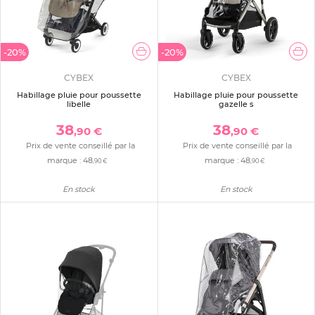
-20%
-20%
CYBEX
CYBEX
Habillage pluie pour poussette
Habillage pluie pour poussette
libelle
gazelle s
38
38
,90 €
,90 €
Prix de vente conseillé par la
Prix de vente conseillé par la
marque :
48
marque :
48
,90 €
,90 €
En stock
En stock