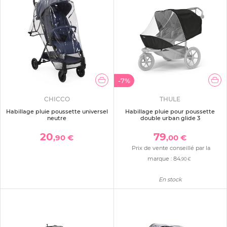
-7%
CHICCO
THULE
Habillage pluie poussette universel
Habillage pluie pour poussette
neutre
double urban glide 3
20
79
,90 €
,00 €
Prix de vente conseillé par la
marque :
84
,90 €
En stock