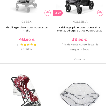
-13%
CYBEX
INGLESINA
Habillage pluie pour poussette
Habillage pluie pour poussette
melio
electa, trilogy, aptica ou aptica xt
48
39
,90 €
,90 €
Prix de vente conseillé par la
(1)
En stock
marque :
45
,90 €
En stock