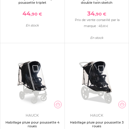
poussette triplet
double twin sketch
44
34
,90 €
,90 €
Prix de vente conseillé par la
En stock
marque :
45
,90 €
En stock
HAUCK
HAUCK
Habillage pluie pour poussette 4
Habillage pluie pour poussette 3
roues
roues