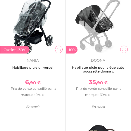
Outlet
-30%
-10%
NANIA
DOONA
Habillage pluie universel
Habillage pluie pour siège auto
poussette doona x
6
35
,90 €
,90 €
Prix de vente conseillé par la
Prix de vente conseillé par la
marque :
9
marque :
39
,90 €
,90 €
En stock
En stock