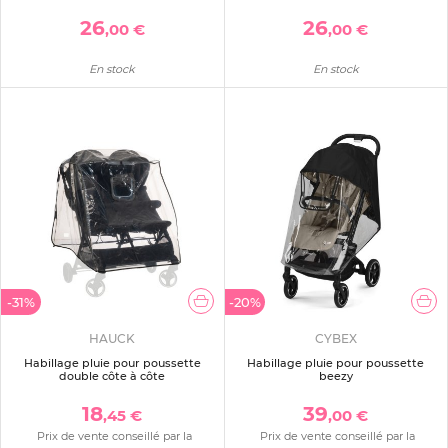
26
26
,00 €
,00 €
En stock
En stock
-31%
-20%
HAUCK
CYBEX
Habillage pluie pour poussette
Habillage pluie pour poussette
double côte à côte
beezy
18
39
,45 €
,00 €
Prix de vente conseillé par la
Prix de vente conseillé par la