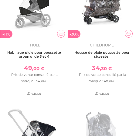
-11%
-30%
THULE
CHILDHOME
Habillage pluie pour poussette
Housse de pluie poussette pour
urban glide 3 et 4
sixseater
49
34
,00 €
,30 €
Prix de vente conseillé par la
Prix de vente conseillé par la
marque :
54
marque :
48
,90 €
,90 €
En stock
En stock