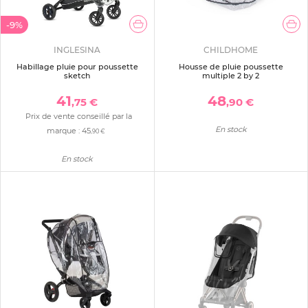
-9%
INGLESINA
CHILDHOME
Habillage pluie pour poussette
Housse de pluie poussette
sketch
multiple 2 by 2
41
48
,75 €
,90 €
Prix de vente conseillé par la
En stock
marque :
45
,90 €
En stock