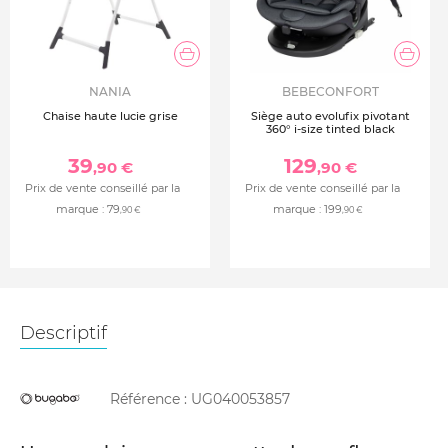
NANIA
BEBECONFORT
Chaise haute lucie grise
Siège auto evolufix pivotant
360° i-size tinted black
39
129
,90 €
,90 €
Prix de vente conseillé par la
Prix de vente conseillé par la
marque :
79
marque :
199
,90 €
,90 €
Descriptif
Référence :
UG040053857