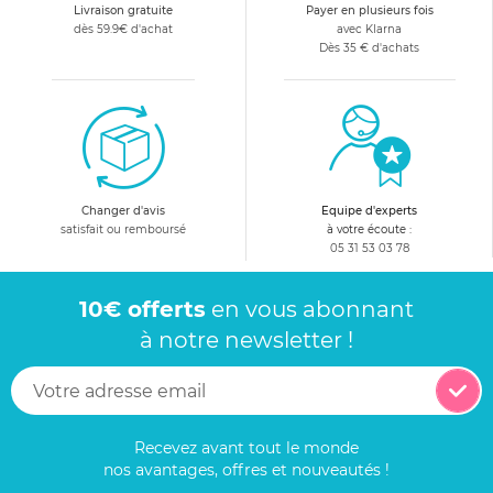
Livraison gratuite
Payer en plusieurs fois
dès 59.9€ d'achat
avec Klarna
Dès 35 € d'achats
Changer d'avis
Equipe d'experts
satisfait ou remboursé
à votre écoute :
05 31 53 03 78
10€ offerts
en vous abonnant
à notre newsletter !
Recevez avant tout le monde
nos avantages, offres et nouveautés !