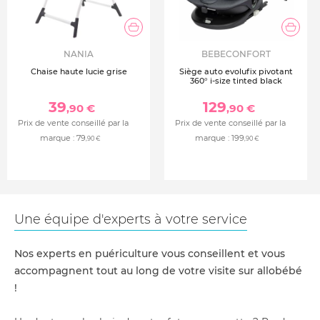
NANIA
BEBECONFORT
Chaise haute lucie grise
Siège auto evolufix pivotant
360° i-size tinted black
39
129
,90 €
,90 €
Prix de vente conseillé par la
Prix de vente conseillé par la
marque :
79
marque :
199
,90 €
,90 €
Une équipe d'experts à votre service
Nos experts en puériculture vous conseillent et vous
accompagnent tout au long de votre visite sur allobébé
!