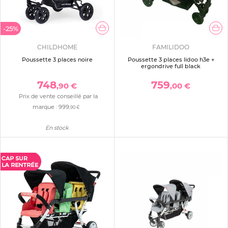
-25%
CHILDHOME
FAMILIDOO
Poussette 3 places noire
Poussette 3 places lidoo h3e +
ergondrive full black
748
759
,90 €
,00 €
Prix de vente conseillé par la
marque :
999
,90 €
En stock