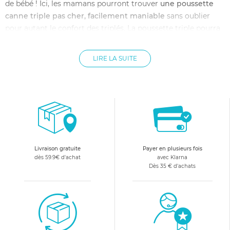
de bébé ! Ici, les mamans pourront trouver
une poussette
canne triple pas cher, facilement maniable
sans oublier
pour autant le confort des triplés. La poussette triple pourra
s'utiliser dès la naissance jusqu'aux 15 kg de l'enfant. La
poussette canne triple permettra donc aux mamans comme
LIRE LA SUITE
aux enfants de profiter de balades agréables et inoubliables.
Un enfant à l'avant et deux à l'arrière, ou les uns derrière
les autres,
on choisira la poussette triple qui correspond le
mieux à l'utilisation que l'on souhaite en faire. Elles sont
conçues pour accueillir les enfants dès leur naissance et
jusqu'à leurs 4 ans environ. On peut y fixer des nacelles pour
y coucher les nouveaux-nés ou des sièges-autos, vendus
Livraison gratuite
Payer en plusieurs fois
séparément.
dès 59.9€ d'achat
avec Klarna
Dès 35 € d'achats
Une poussette triple pour plus de confort
Le compagnon de toutes les sorties
Une poussette triple permet un réel confort autant pour les