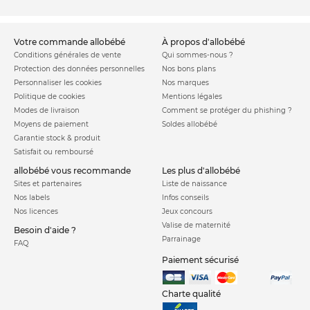
promener plusieurs bébés d'interagir avec eux et de vérifier
que chacun d'eux ne manque de rien en un seul coup d'œil.
votre commande allobébé
à propos d'allobébé
Chaque enfant
pourra bénéficier d'une assise tout confort
Conditions générales de vente
Qui sommes-nous ?
et molletonnée
avec si besoin est, d
'un pare-soleil
ainsi que d
Protection des données personnelles
Nos bons plans
'un habillage de pluie
. Une poussette triple permet
Personnaliser les cookies
Nos marques
également de respecter les besoins des bébés si ils
Politique de cookies
Mentions légales
Modes de livraison
Comment se protéger du phishing ?
souhaitent dormir sans être perturbés par trop de secousses
Moyens de paiement
Soldes allobébé
comme ils pourraient le ressentir si ils étaient dans
Garantie stock & produit
un porte-bébé
par exemple. C'est également
un réel
Satisfait ou remboursé
soulagement physique pour les parents
et autres
allobébé vous recommande
les plus d'allobébé
personnes s'occupant de bébés de pouvoir les promener à
Sites et partenaires
Liste de naissance
pied sans les porter durant plusieurs minutes voir plusieurs
Nos labels
Infos conseils
heures.
Nos licences
Jeux concours
Valise de maternité
Besoin d'aide ?
Parrainage
Tout l'équipement nécessaire pour le bien être de
FAQ
bébé
Paiement sécurisé
La nacelle sera ainsi propice aux nouveaux-nés
pour une
assise allongée afin de préserver le sommeil de bébé. Les
Charte qualité
sièges quant à eux sont rembourrés et possèdent un