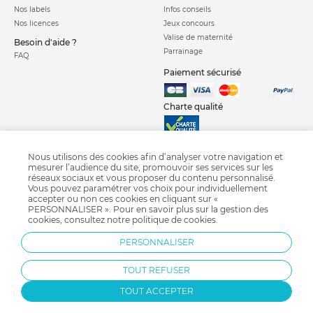
Nos labels
Infos conseils
Nos licences
Jeux concours
Valise de maternité
Besoin d'aide ?
Parrainage
FAQ
Paiement sécurisé
Charte qualité
Nous utilisons des cookies afin d’analyser votre navigation et
mesurer l’audience du site, promouvoir ses services sur les
réseaux sociaux et vous proposer du contenu personnalisé.
Vous pouvez paramétrer vos choix pour individuellement
Poussette combinée
Poussette citadine
Poussette canne
accepter ou non ces cookies en cliquant sur «
PERSONNALISER ». Pour en savoir plus sur la gestion des
Poussette jumeaux
Poussette triplés
Sac à langer
Porte bébé
cookies, consultez notre
politique de cookies
.
Poussette Chicco
Poussette Jané
Poussette Cybex
PERSONNALISER
Poussette Bébé confort
TOUT REFUSER
TOUT ACCEPTER
Protection par reCAPTCHA