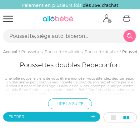
Paiement en plusieurs fois
dès 35€ d'achat
Accueil
Poussette
Poussette multiple
Poussette double
Poussett
Poussettes doubles Bebeconfort
Une jolie nouvelle vient de vous être annoncée : vous attendez des jumeaux !
Un deuxième petit bout va venir pointer le bout de son nez et votre premier
enfant est encore en bas âge ? Dans les deux cas, optez pour une poussette
double Bébé Confort. La poussette double Bébé Confort est la solution pour
transporter votre petite famille en toute sérénité. Confortable, pratique et
astucieuse, vous pourrez l’utiliser dès la naissance jusqu’à ce que vos enfants
soient autonomes dans leur marche. Craquez donc pour une poussette double
LIRE LA SUITE
Bébé Confort !
FILTRER