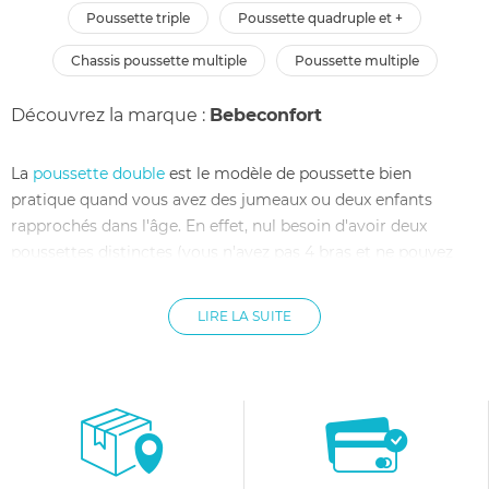
poussette triple
poussette quadruple et +
chassis poussette multiple
poussette multiple
Découvrez la marque :
Bebeconfort
La
poussette double
est le modèle de poussette bien
pratique quand vous avez des jumeaux ou deux enfants
rapprochés dans l'âge. En effet, nul besoin d'avoir deux
poussettes distinctes (vous n'avez pas 4 bras et ne pouvez
vous dédoubler !). Avec la poussette double, vous poussez
une seule et même poussette, qui est composée de deux
LIRE LA SUITE
hamacs, un pour chaque bébé.
La poussette double possède deux versions : la version où les
petits bouts sont assis côte-à-côte et la version où ils sont
assis l'un derrière l'autre. La version que vous choisirez
correspond à celle qui vous conviendra le mieux en terme
d'espace (mieux vaut opter pour une version “en ligne” si