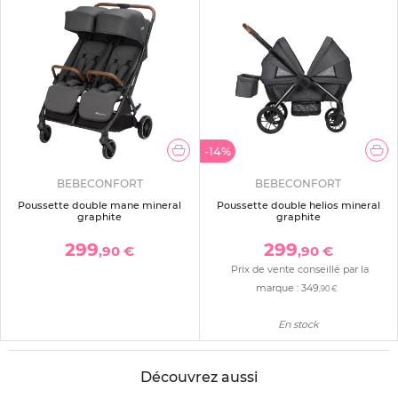
-14%
BEBECONFORT
BEBECONFORT
Poussette double mane mineral
Poussette double helios mineral
graphite
graphite
299
299
,90 €
,90 €
Prix de vente conseillé par la
marque :
349
,90 €
En stock
Découvrez aussi