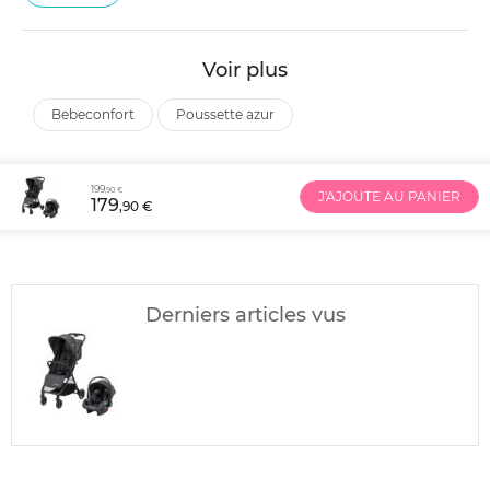
Voir plus
bebeconfort
poussette azur
199
,90 €
J'AJOUTE AU PANIER
179
,90 €
Derniers articles vus