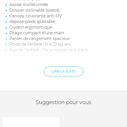
Assise molletonnée
Dossier inclinable (sieste)
Canopy couvrante anti-UV
Repose-pieds ajustable
Guidon ergonomique
Pliage compact d’une main
Panier de rangement spacieux
Poids de l'enfant : 0 à 22 kg env
Age de l'enfant : De la naissance à 4 ans
Système travel system
Coque Norme I-Size R129
LIRE LA SUITE
Suggestion pour vous