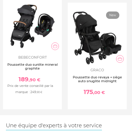
New
BEBECONFORT
Poussette duo sunlite mineral
graphite
GRACO
Poussette duo revaya + siège
189
,90 €
auto snuglite midnight
Prix de vente conseillé par la
175
,00 €
marque :
249
,90 €
Une équipe d'experts à votre service