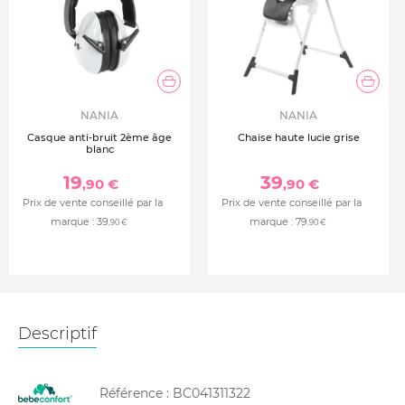
NANIA
NANIA
Casque anti-bruit 2ème âge
Chaise haute lucie grise
blanc
19
39
,90 €
,90 €
Prix de vente conseillé par la
Prix de vente conseillé par la
marque :
39
marque :
79
,90 €
,90 €
Descriptif
Référence :
BC041311322