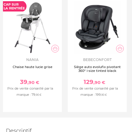
NANIA
BEBECONFORT
Chaise haute lucie grise
Siège auto evolufix pivotant
360° i-size tinted black
39
129
,90 €
,90 €
Prix de vente conseillé par la
Prix de vente conseillé par la
marque :
79
marque :
199
,90 €
,90 €
Descriptif