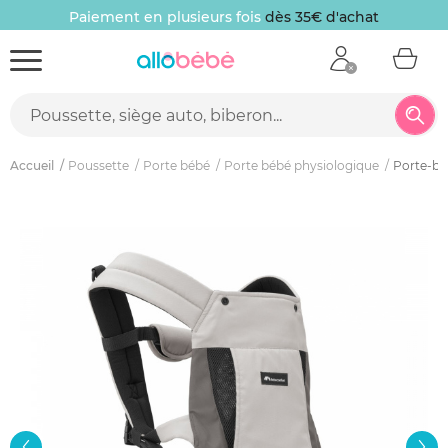
Paiement en plusieurs fois
dès 35€ d'achat
Accueil
Poussette
Porte bébé
Porte bébé physiologique
Porte-bé