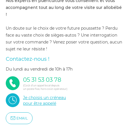
Nos experts en puériculture vous conseillent et vous
accompagnent tout au long de votre visite sur allobébé
!
Un doute sur le choix de votre future poussette ? Perdu
face au vaste choix de sièges-autos ? Une interrogation
sur votre commande ? Venez poser votre question, aucun
sujet ne leur résiste !
Contactez-nous !
du lundi au vendredi de 10h à 17h
05 31 53 03 78
(Coût d'un appel local depuis
un poste fixe, hors coût opérateur)
Je choisis un créneau
pour être appelé
EMAIL