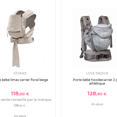
STOKKE
LOVE RADIUS
 bébé limas carrier floral beige
Porte bébé hoodiecarrier 2 g
athlétique
118
128
,00 €
,90 €
 vente conseillé par la marque :
En stock
138
,90 €
En stock