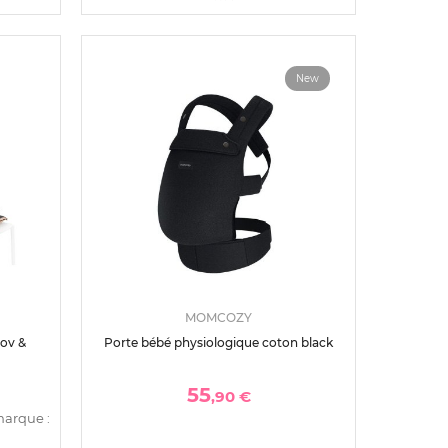
New
MOMCOZY
ov &
Porte bébé physiologique coton black
55
,90 €
marque :