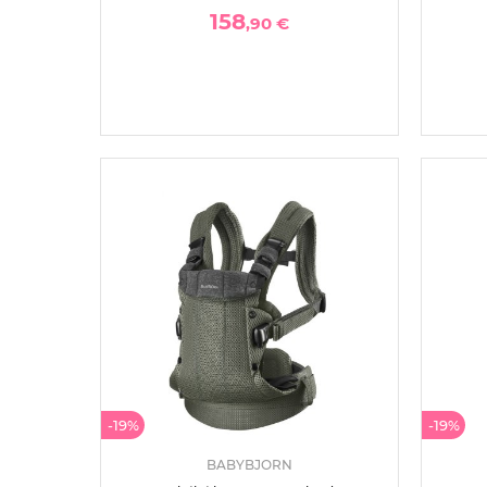
158
,90 €
-19%
-19%
BABYBJORN