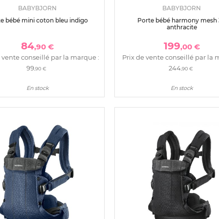
BABYBJORN
BABYBJORN
e bébé mini coton bleu indigo
Porte bébé harmony mesh
anthracite
84
199
,90 €
,00 €
 vente conseillé par la marque :
Prix de vente conseillé par la 
99
244
,90 €
,90 €
En stock
En stock