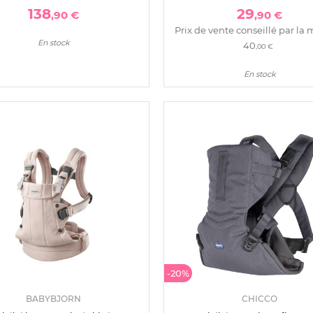
138
29
,90 €
,90 €
Prix de vente conseillé par la 
En stock
40
,00 €
En stock
-20%
BABYBJORN
CHICCO