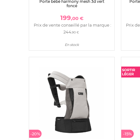
Porte bébé harmony mesh 3d vert
Porte
foncé
199
,00 €
Prix de vente conseillé par la marque :
Prix de
244
,90 €
En stock
-20%
-15%