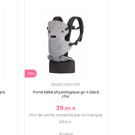
-13%
BEBECONFORT
ris
Porte bébé physiologique go 4 black
chic
39
,90 €
Prix de vente conseillé par la marque :
45
,90 €
En stock