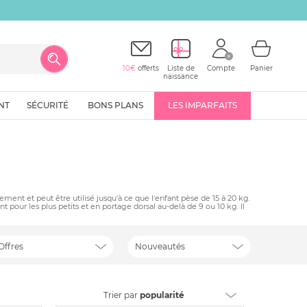
10€
offerts
Liste de
Compte
Panier
naissance
NT
SÉCURITÉ
BONS PLANS
LES IMPARFAITS
ent et peut être utilisé jusqu'à ce que l'enfant pèse de 15 à 20 kg.
t pour les plus petits et en portage dorsal au-delà de 9 ou 10 kg. Il
Offres
Nouveautés
Trier
par
popularité