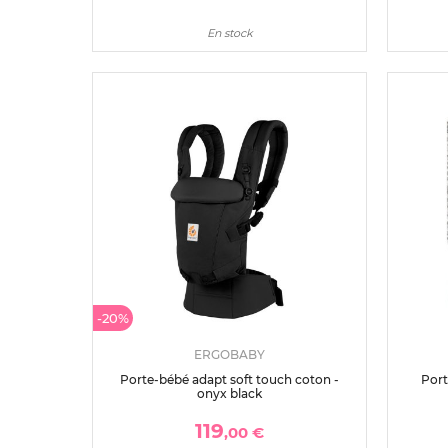
En stock
-20%
ERGOBABY
Porte-bébé adapt soft touch coton -
Port
onyx black
119
,00 €