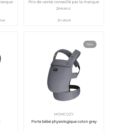
marque :
Prix de vente conseillé par la marque :
244
,90 €
tive
En stock
New
MOMCOZY
k
Porte bébé physiologique coton grey