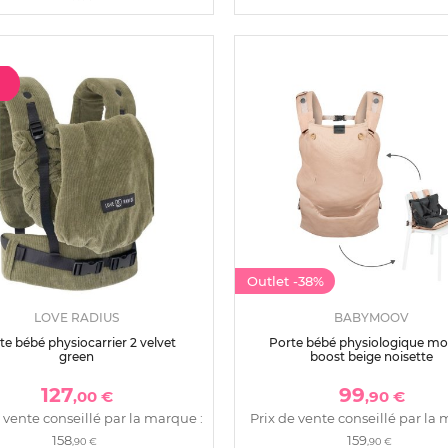
Outlet
-38%
LOVE RADIUS
BABYMOOV
te bébé physiocarrier 2 velvet
Porte bébé physiologique mo
green
boost beige noisette
127
99
,00 €
,90 €
 vente conseillé par la marque :
Prix de vente conseillé par la 
158
159
,90 €
,90 €