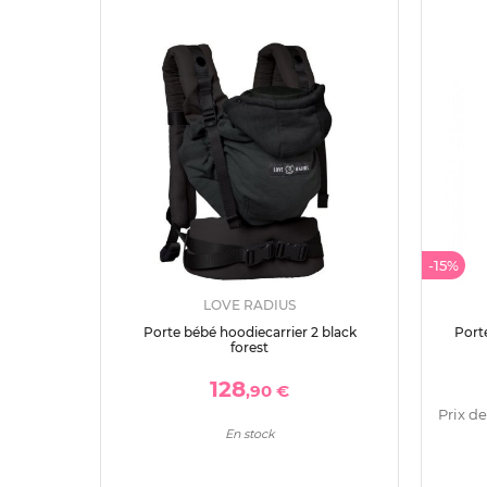
-15%
LOVE RADIUS
Porte bébé hoodiecarrier 2 black
Porte
forest
128
,90 €
Prix de
En stock