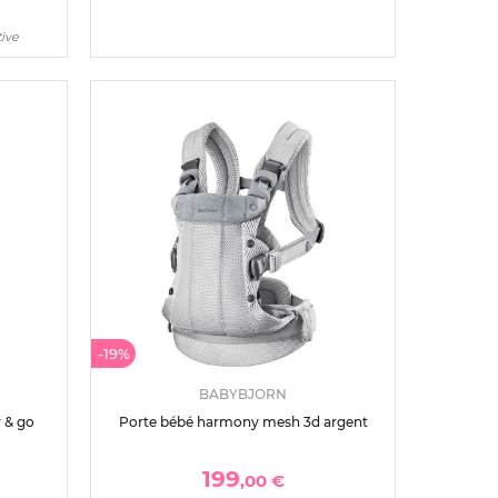
tive
-19%
BABYBJORN
 & go
Porte bébé harmony mesh 3d argent
199
,00 €