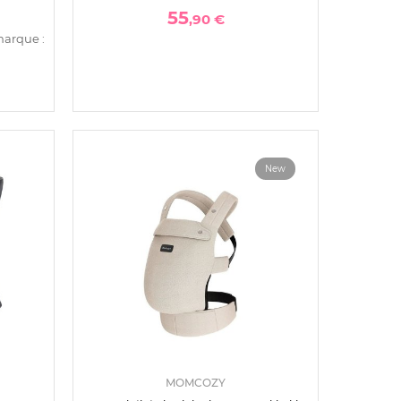
55
,90 €
marque :
New
MOMCOZY