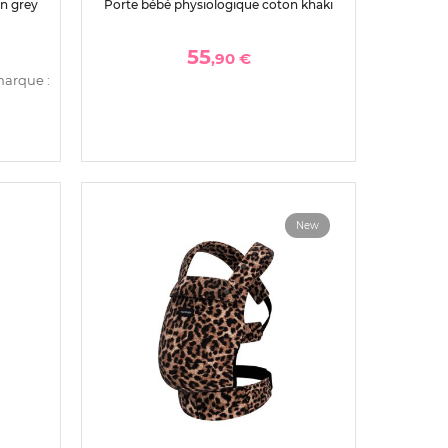
n grey
Porte bébé physiologique coton khaki
55
,90 €
marque :
New