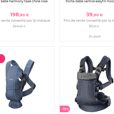
 bébé harmony tissé chiné rose
Porte-bébé ventral easyfit moo
198
39
,90 €
,90 €
 vente conseillé par la marque :
Prix de vente conseillé par la 
244
50
,90 €
,00 €
En stock
-19%