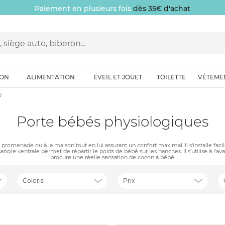
Paiement en plusieurs fois
dès 35€ d'achat
ION
ALIMENTATION
ÉVEIL ET JOUET
TOILETTE
VÊTEME
e
Porte bébés physiologiques
menade ou à la maison tout en lui assurant un confort maximal. Il s'installe facilem
gle ventrale permet de répartir le poids de bébé sur les hanches. Il s'utilise à l'avan
procure une réelle sensation de cocon à bébé.
Coloris
Prix