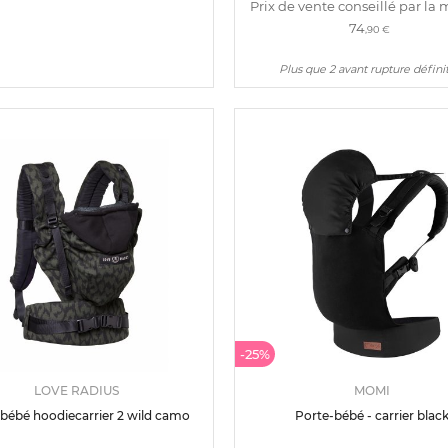
Prix de vente conseillé par la 
74
,90 €
Plus que 2 avant rupture défini
-25%
LOVE RADIUS
MOMI
 bébé hoodiecarrier 2 wild camo
Porte-bébé - carrier blac