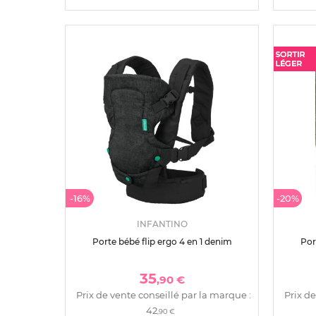
-16%
-20%
INFANTINO
Porte bébé flip ergo 4 en 1 denim
Por
35
,90 €
Prix de vente conseillé par la marque :
Prix de
42
,90 €