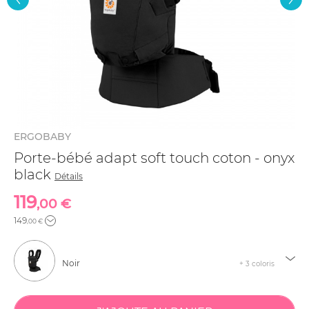
ERGOBABY
Porte-bébé adapt soft touch coton - onyx
black
Détails
119
,00 €
149
,00 €
Noir
+ 3 coloris