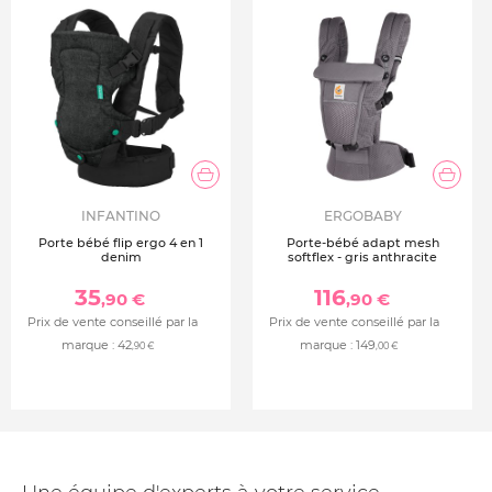
100 % coton de première qualité
Lavable en machine
INFANTINO
ERGOBABY
Porte bébé flip ergo 4 en 1
Porte-bébé adapt mesh
denim
softflex - gris anthracite
35
116
,90 €
,90 €
Prix de vente conseillé par la
Prix de vente conseillé par la
marque :
42
marque :
149
,90 €
,00 €