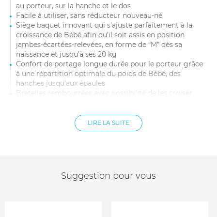
au porteur, sur la hanche et le dos
Facile à utiliser, sans réducteur nouveau-né
Siège baquet innovant qui s’ajuste parfaitement à la
croissance de Bébé afin qu’il soit assis en position
jambes-écartées-relevées, en forme de “M” dès sa
naissance et jusqu’à ses 20 kg
Confort de portage longue durée pour le porteur grâce
à une répartition optimale du poids de Bébé, des
hanches jusqu’aux épaules
Bretelles rembourrées avec possibilité de les croiser
pour un meilleur ajustement aux petits gabarits et
boucles accessibles sur le tablier du Porte-Bébé
(s’ajustent de 73 à 124 cm)
LIRE LA SUITE
Ceinture ventrale à double réglage (de 66 à 140 cm)
avec un rembourrage ferme qui peut être installée plus
ou moins haut sur la taille de manière à ce que Bébé
soit à “portée de bisous”
Extension dorsale ajustable pour un maintien parfait de
Suggestion pour vous
la tête et de la nuque de Bébé
Capuche / Appui tête repliable pour protéger Bébé du
soleil (UPF 50+) et créer un cadre plus intime pour
l’allaitement