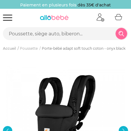
Paiement en plusieurs fois
dès 35€ d'achat
Accueil
Poussette
Porte-bébé adapt soft touch coton - onyx black