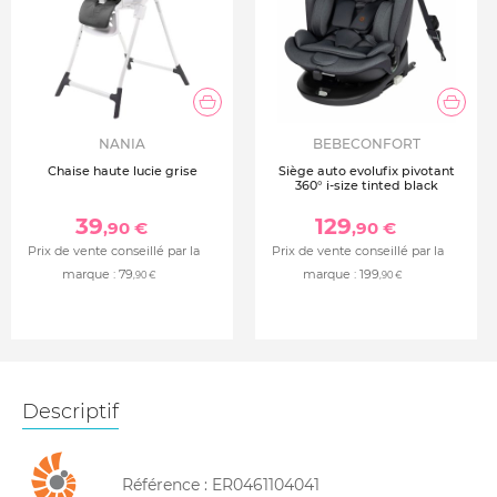
NANIA
BEBECONFORT
Chaise haute lucie grise
Siège auto evolufix pivotant
360° i-size tinted black
39
129
,90 €
,90 €
Prix de vente conseillé par la
Prix de vente conseillé par la
marque :
79
marque :
199
,90 €
,90 €
Descriptif
Référence :
ER0461104041