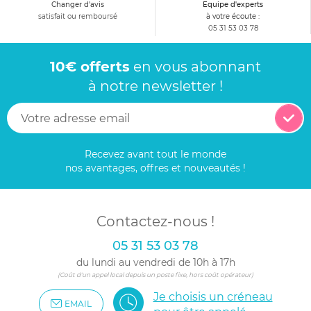
Changer d'avis
Equipe d'experts
satisfait ou remboursé
à votre écoute :
05 31 53 03 78
10€ offerts
en vous abonnant
à notre newsletter !
Recevez avant tout le monde
nos avantages, offres et nouveautés !
Contactez-nous !
05 31 53 03 78
du lundi au vendredi de 10h à 17h
(Coût d'un appel local depuis un poste fixe, hors coût opérateur)
Je choisis un créneau
EMAIL