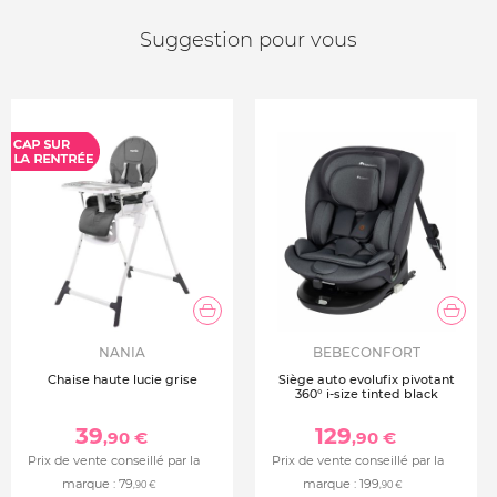
linge. Ne pas nettoyer à sec, ne pas utiliser d'eau de
javel, ne pas repasser
Suggestion pour vous
NANIA
BEBECONFORT
Chaise haute lucie grise
Siège auto evolufix pivotant
360° i-size tinted black
39
129
,90 €
,90 €
Prix de vente conseillé par la
Prix de vente conseillé par la
marque :
79
marque :
199
,90 €
,90 €