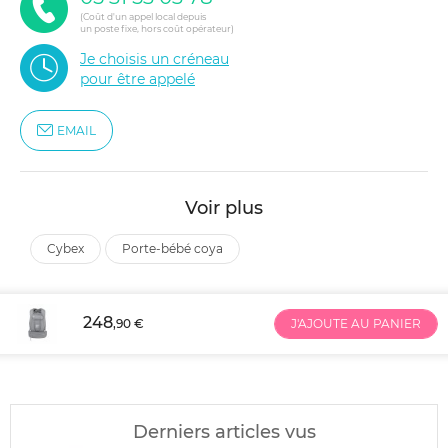
(Coût d'un appel local depuis
un poste fixe, hors coût opérateur)
Je choisis un créneau
pour être appelé
EMAIL
Voir plus
cybex
porte-bébé coya
248
,90 €
J'AJOUTE AU PANIER
Derniers articles vus