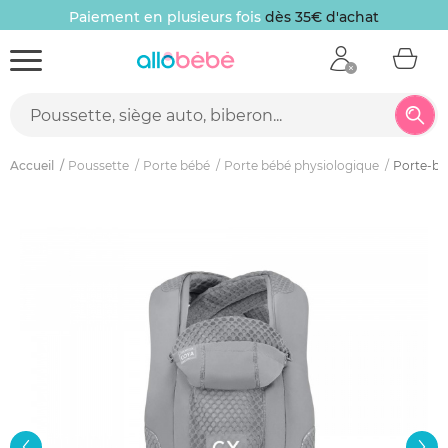
Paiement en plusieurs fois
dès 35€ d'achat
Accueil
Poussette
Porte bébé
Porte bébé physiologique
Porte-bé