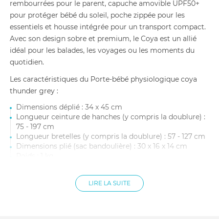
rembourrées pour le parent, capuche amovible UPF50+
pour protéger bébé du soleil, poche zippée pour les
essentiels et housse intégrée pour un transport compact.
Avec son design sobre et premium, le Coya est un allié
idéal pour les balades, les voyages ou les moments du
quotidien.
Les caractéristiques du Porte-bébé physiologique coya
thunder grey :
Dimensions déplié : 34 x 45 cm
Longueur ceinture de hanches (y compris la doublure) :
75 - 197 cm
Longueur bretelles (y compris la doublure) : 57 - 127 cm
Dimensions plié (sac bandoulière) : 30 x 16 x 14 cm
Poids : 1 kg
Matière extérieur, doublure : 100% polyester
Âge recommandé : Dès la naissance jusqu'à 3 ans
LIRE LA SUITE
environ
Poids enfant : De 3,2 à 15 kg environ
Entretien : Lavable à la main uniquement avec un
détergent doux, ne pas passer au lave-linge ni au sèche-