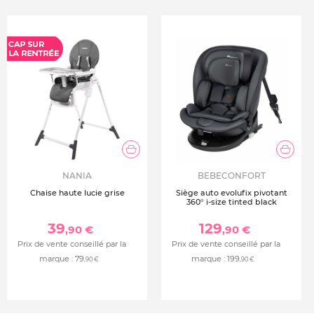
NANIA
BEBECONFORT
Chaise haute lucie grise
Siège auto evolufix pivotant
360° i-size tinted black
39
129
,90 €
,90 €
Prix de vente conseillé par la
Prix de vente conseillé par la
marque :
79
marque :
199
,90 €
,90 €