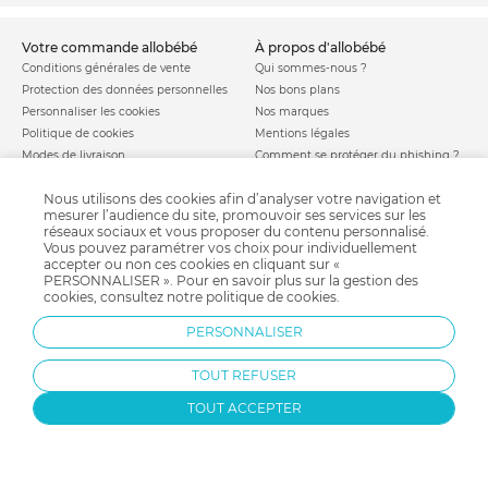
votre commande allobébé
à propos d'allobébé
Conditions générales de vente
Qui sommes-nous ?
Protection des données personnelles
Nos bons plans
Personnaliser les cookies
Nos marques
Politique de cookies
Mentions légales
Modes de livraison
Comment se protéger du phishing ?
Moyens de paiement
Soldes allobébé
Nous utilisons des cookies afin d’analyser votre navigation et
Garantie stock & produit
mesurer l’audience du site, promouvoir ses services sur les
Satisfait ou remboursé
réseaux sociaux et vous proposer du contenu personnalisé.
Vous pouvez paramétrer vos choix pour individuellement
allobébé vous recommande
les plus d'allobébé
accepter ou non ces cookies en cliquant sur «
Sites et partenaires
Liste de naissance
PERSONNALISER ». Pour en savoir plus sur la gestion des
Nos labels
Infos conseils
cookies, consultez notre
politique de cookies
.
Nos licences
Jeux concours
PERSONNALISER
Valise de maternité
Besoin d'aide ?
Parrainage
FAQ
TOUT REFUSER
Paiement sécurisé
TOUT ACCEPTER
Charte qualité