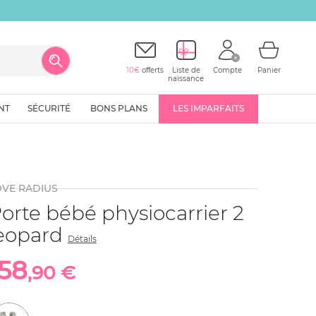
10€
offerts
Liste de
Compte
Panier
naissance
NT
SÉCURITÉ
BONS PLANS
LES IMPARFAITS
OVE RADIUS
orte bébé physiocarrier 2
eopard
Détails
158
,90 €