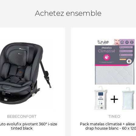
Achetez ensemble
BEBECONFORT
TINEO
uto evolufix pivotant 360° i-size
Pack matelas climatisé + alèse
tinted black
drap housse blanc - 60 x 12