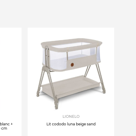
LIONELO
 blanc +
Lit cododo luna beige sand
0 cm