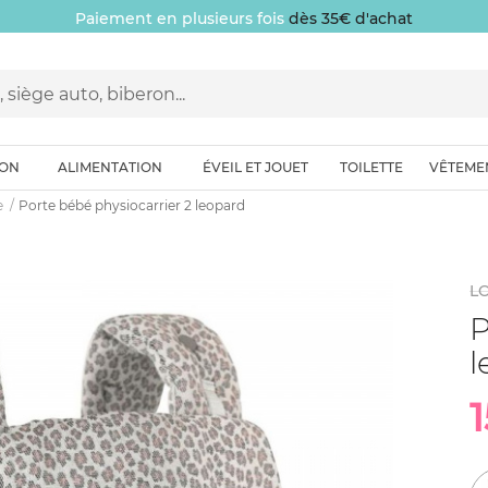
Paiement en plusieurs fois
dès 35€ d'achat
ION
ALIMENTATION
ÉVEIL ET JOUET
TOILETTE
VÊTEME
e
Porte bébé physiocarrier 2 leopard
L
P
l