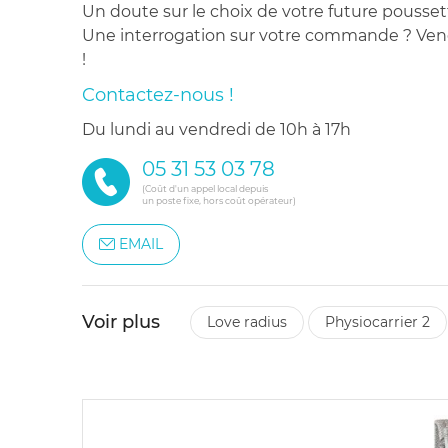
Un doute sur le choix de votre future pousset
Une interrogation sur votre commande ? Venez
!
Contactez-nous !
du lundi au vendredi de 10h à 17h
05 31 53 03 78
(Coût d'un appel local depuis
un poste fixe, hors coût opérateur)
EMAIL
Voir plus
love radius
physiocarrier 2