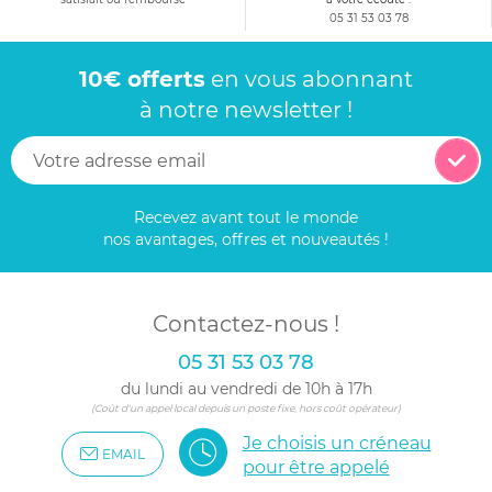
05 31 53 03 78
10€ offerts
en vous abonnant
à notre newsletter !
Recevez avant tout le monde
nos avantages, offres et nouveautés !
Contactez-nous !
05 31 53 03 78
du lundi au vendredi de 10h à 17h
(Coût d'un appel local depuis un poste fixe, hors coût opérateur)
Je choisis un créneau
EMAIL
pour être appelé