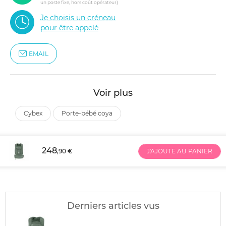
un poste fixe, hors coût opérateur)
Je choisis un créneau
pour être appelé
EMAIL
Voir plus
cybex
porte-bébé coya
248
,90 €
J'AJOUTE AU PANIER
Derniers articles vus