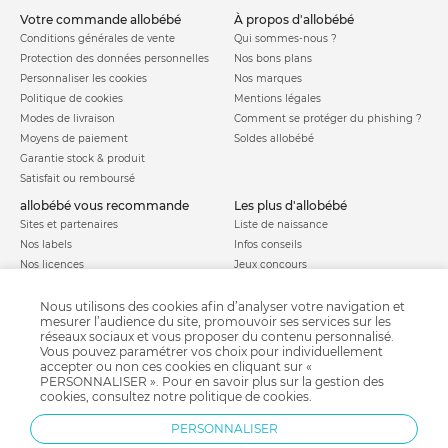
votre commande allobébé
à propos d'allobébé
Conditions générales de vente
Qui sommes-nous ?
Protection des données personnelles
Nos bons plans
Personnaliser les cookies
Nos marques
Politique de cookies
Mentions légales
Modes de livraison
Comment se protéger du phishing ?
Moyens de paiement
Soldes allobébé
Garantie stock & produit
Satisfait ou remboursé
allobébé vous recommande
les plus d'allobébé
Sites et partenaires
Liste de naissance
Nos labels
Infos conseils
Nos licences
Jeux concours
Valise de maternité
Besoin d'aide ?
Parrainage
Nous utilisons des cookies afin d’analyser votre navigation et
FAQ
mesurer l’audience du site, promouvoir ses services sur les
Paiement sécurisé
réseaux sociaux et vous proposer du contenu personnalisé.
Vous pouvez paramétrer vos choix pour individuellement
accepter ou non ces cookies en cliquant sur «
PERSONNALISER ». Pour en savoir plus sur la gestion des
Charte qualité
cookies, consultez notre
politique de cookies
.
PERSONNALISER