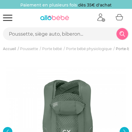
Paiement en plusieurs fois
dès 35€ d'achat
Accueil
Poussette
Porte bébé
Porte bébé physiologique
Porte-bé