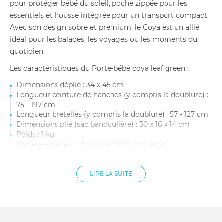
pour protéger bébé du soleil, poche zippée pour les
essentiels et housse intégrée pour un transport compact.
Avec son design sobre et premium, le Coya est un allié
idéal pour les balades, les voyages ou les moments du
quotidien.
Les caractéristiques du Porte-bébé coya leaf green :
Dimensions déplié : 34 x 45 cm
Longueur ceinture de hanches (y compris la doublure) :
75 - 197 cm
Longueur bretelles (y compris la doublure) : 57 - 127 cm
Dimensions plié (sac bandoulière) : 30 x 16 x 14 cm
Poids : 1 kg
Matière extérieur, doublure : 100% polyester
Âge recommandé : Dès la naissance jusqu'à 3 ans
environ
Poids enfant : De 3,2 à 15 kg environ
LIRE LA SUITE
Entretien : Lavable à la main uniquement avec un
détergent doux, ne pas passer au lave-linge ni au sèche-
linge. Ne pas nettoyer à sec, ne pas utiliser d'eau de
javel, ne pas repasser