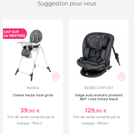
Suggestion pour vous
NANIA
BEBECONFORT
Chaise haute lucie grise
Siège auto evolufix pivotant
360° i-size tinted black
39
129
,90 €
,90 €
Prix de vente conseillé par la
Prix de vente conseillé par la
marque :
79
marque :
199
,90 €
,90 €