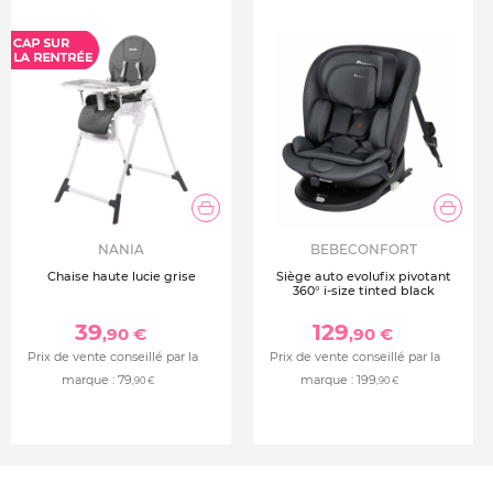
NANIA
BEBECONFORT
Chaise haute lucie grise
Siège auto evolufix pivotant
360° i-size tinted black
39
129
,90 €
,90 €
Prix de vente conseillé par la
Prix de vente conseillé par la
marque :
79
marque :
199
,90 €
,90 €