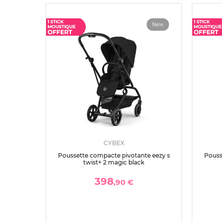
New
CYBEX
Poussette compacte pivotante eezy s
Pouss
twist+ 2 magic black
398
,90 €