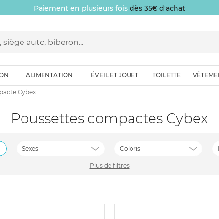
Paiement en plusieurs fois
dès 35€ d'achat
ION
ALIMENTATION
ÉVEIL ET JOUET
TOILETTE
VÊTEME
pacte Cybex
Poussettes compactes Cybex
Sexes
Coloris
Plus de filtres