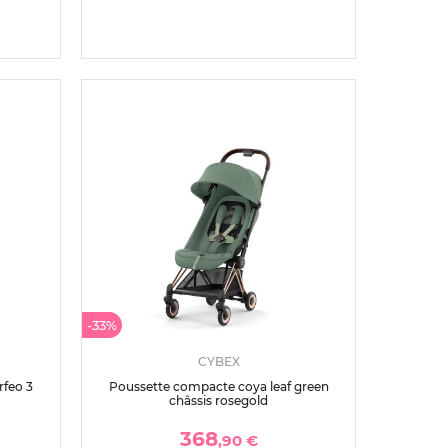
-33%
CYBEX
feo 3
Poussette compacte coya leaf green
châssis rosegold
368
,90 €