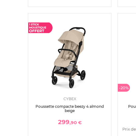
-20%
CYBEX
Poussette compacte beezy 4 almond
Pous
beige
299
,90 €
Prix de