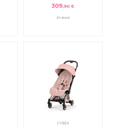
309
,90 €
En stock
CYBEX