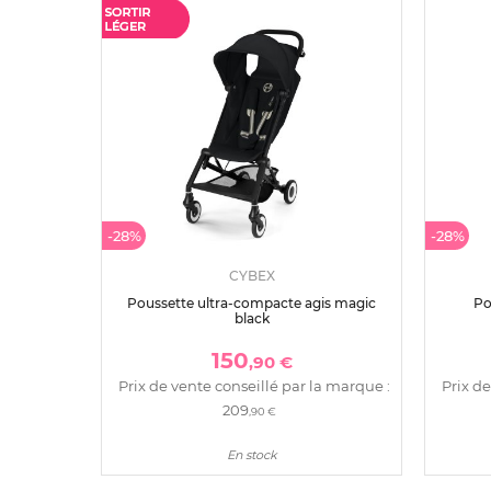
-28%
-28%
CYBEX
Poussette ultra-compacte agis magic
Po
black
150
,90 €
Prix de vente conseillé par la marque :
Prix de
209
,90 €
En stock