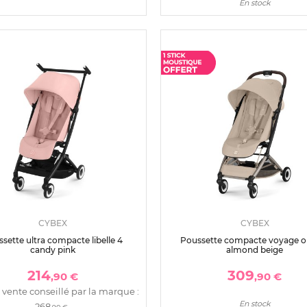
En stock
CYBEX
CYBEX
sette ultra compacte libelle 4
Poussette compacte voyage or
candy pink
almond beige
214
309
,90 €
,90 €
 vente conseillé par la marque :
En stock
268