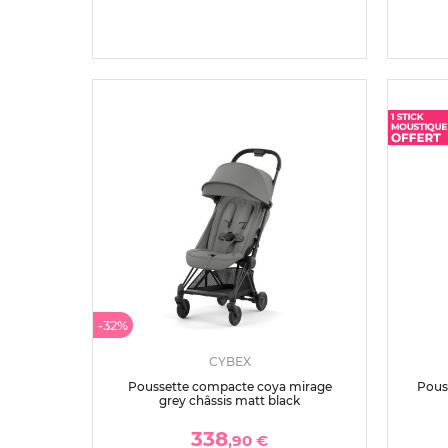
-32%
CYBEX
Poussette compacte coya mirage
Pous
grey châssis matt black
338
,90 €