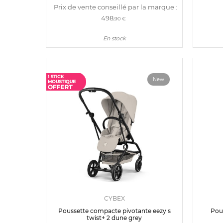
Prix de vente conseillé par la marque :
498
,90 €
En stock
New
CYBEX
Poussette compacte pivotante eezy s
Pous
twist+ 2 dune grey