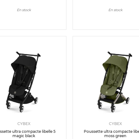
En stock
En stock
CYBEX
CYBEX
sette ultra compacte libelle 5
Poussette ultra compacte libe
magic black
moss green