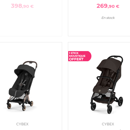
398
269
,90 €
,90 €
En stock
CYBEX
CYBEX