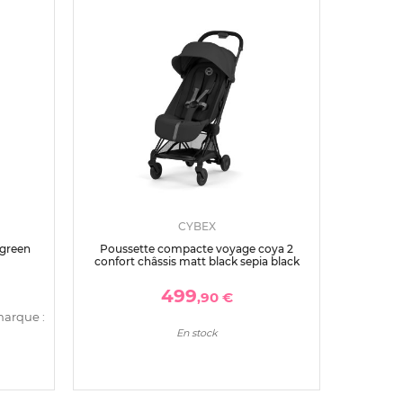
CYBEX
 green
Poussette compacte voyage coya 2
confort châssis matt black sepia black
499
,90 €
marque :
En stock