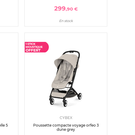
299
,90 €
En stock
CYBEX
lle 5
Poussette compacte voyage orfeo 3
dune grey