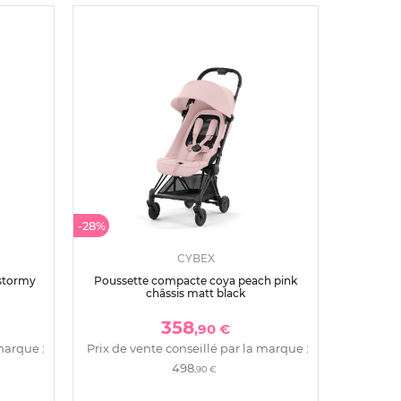
-28%
CYBEX
 stormy
Poussette compacte coya peach pink
châssis matt black
358
,90 €
marque :
Prix de vente conseillé par la marque :
498
,90 €