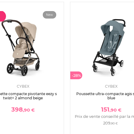
New
-28%
CYBEX
CYBEX
ette compacte pivotante eezy s
Poussette ultra-compacte agis
twist+ 2 almond beige
blue
398
151
,90 €
,90 €
Prix de vente conseillé par la 
209
,90 €