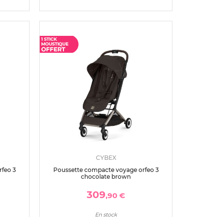
CYBEX
feo 3
Poussette compacte voyage orfeo 3
chocolate brown
309
,90 €
En stock