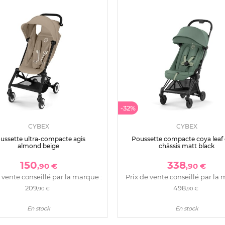
-32%
CYBEX
CYBEX
ussette ultra-compacte agis
Poussette compacte coya leaf
almond beige
châssis matt black
150
338
,90 €
,90 €
 vente conseillé par la marque :
Prix de vente conseillé par la 
209
498
,90 €
,90 €
En stock
En stock