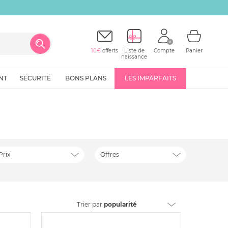
10€
offerts
Liste de
Compte
Panier
naissance
NT
SÉCURITÉ
BONS PLANS
LES IMPARFAITS
Prix
Offres
Trier
par
popularité