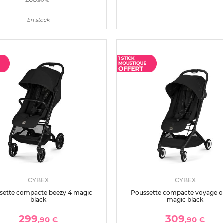
,90 €
En stock
CYBEX
CYBEX
sette compacte beezy 4 magic
Poussette compacte voyage or
black
magic black
299
309
,90 €
,90 €