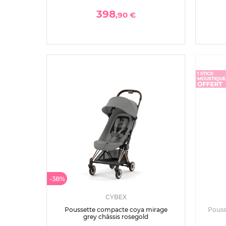
398
,90 €
-38%
CYBEX
Poussette compacte coya mirage
Pouss
grey châssis rosegold