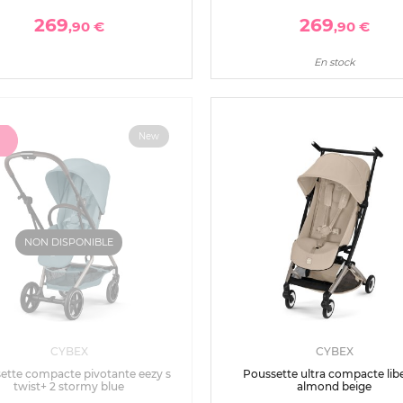
269
269
,90 €
,90 €
En stock
New
NON DISPONIBLE
CYBEX
CYBEX
ette compacte pivotante eezy s
Poussette ultra compacte libe
twist+ 2 stormy blue
almond beige