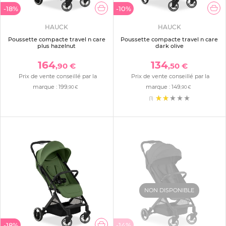
-18%
-10%
HAUCK
HAUCK
Poussette compacte travel n care
Poussette compacte travel n care
plus hazelnut
dark olive
164
134
,90 €
,50 €
Prix de vente conseillé par la
Prix de vente conseillé par la
marque :
199
marque :
149
,90 €
,90 €
(1)
NON DISPONIBLE
-18%
-14%