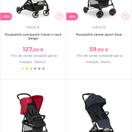
-15%
-8%
HAUCK
HAUCK
Poussette compacte travel n care
Poussette canne sport blue
beige
127
59
,50 €
,90 €
Prix de vente conseillé par la
Prix de vente conseillé par la
marque :
149
marque :
64
,90 €
,90 €
(1)