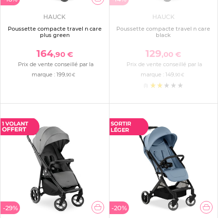
HAUCK
HAUCK
Poussette compacte travel n care
Poussette compacte travel n care
plus green
black
164
129
,90 €
,00 €
Prix de vente conseillé par la
Prix de vente conseillé par la
marque :
199
marque :
149
,90 €
,90 €
(1)
-29%
-20%