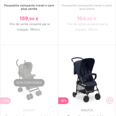
Poussette compacte travel n care
Poussette compacte travel n care
plus vanilla
plus black
159
164
,90 €
,90 €
Prix de vente conseillé par la
Prix de vente conseillé par la
marque :
199
marque :
199
,90 €
,00 €
NON DISPONIBLE
-13%
-6%
HAUCK
HAUCK