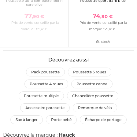
Poussette ultra compacte fold n
Poussette sport dark blue
care olive
77
74
,90 €
,90 €
Prix de vente conseillé par la
Prix de vente conseillé par la
marque :
89
marque :
79
,90 €
,90 €
En stock
Découvrez aussi
pack poussette
poussette 3 roues
poussette 4 roues
poussette canne
poussette multiple
chancelière poussette
accessoire poussette
remorque de vélo
sac à langer
porte bébé
écharpe de portage
Découvrez la marque :
Hauck