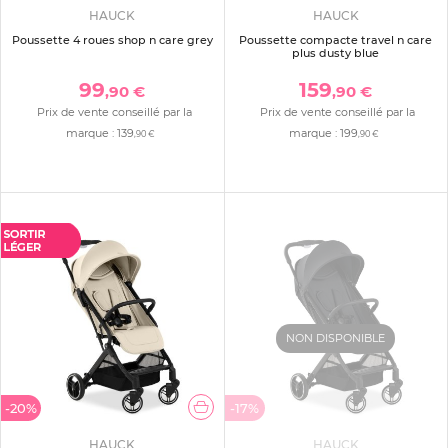
HAUCK
HAUCK
Poussette 4 roues shop n care grey
Poussette compacte travel n care
plus dusty blue
99
159
,90 €
,90 €
Prix de vente conseillé par la
Prix de vente conseillé par la
marque :
139
marque :
199
,90 €
,90 €
NON DISPONIBLE
-20%
-17%
HAUCK
HAUCK