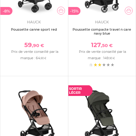
-8%
-15%
HAUCK
HAUCK
Poussette canne sport red
Poussette compacte travel n care
navy blue
59
127
,90 €
,50 €
Prix de vente conseillé par la
Prix de vente conseillé par la
marque :
64
marque :
149
,90 €
,90 €
(1)