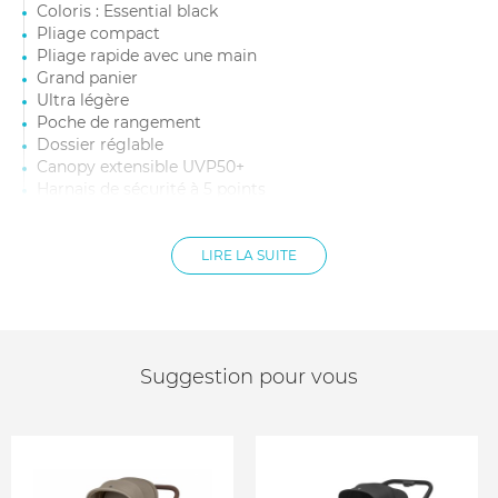
Coloris : Essential black
Pliage compact
Pliage rapide avec une main
Grand panier
Ultra légère
Poche de rangement
Dossier réglable
Canopy extensible UVP50+
Harnais de sécurité à 5 points
Assise réversible
Boucle magnétique
Siège à double rembourrage
LIRE LA SUITE
Maniable d'une seule main
Suspensions sur les 4 roues
Suggestion pour vous