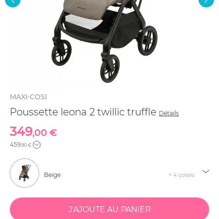
MAXI-COSI
Poussette leona 2 twillic truffle
Détails
349
,00 €
459
,90 €
Beige
+ 4 coloris