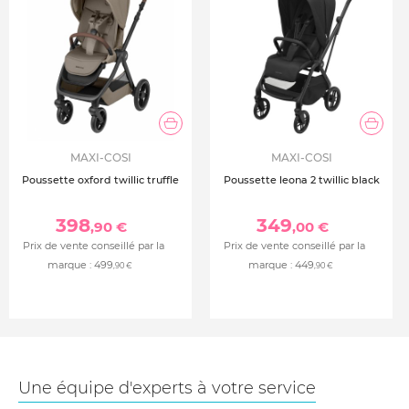
MAXI-COSI
MAXI-COSI
Poussette oxford twillic truffle
Poussette leona 2 twillic black
398
349
,90 €
,00 €
Prix de vente conseillé par la
Prix de vente conseillé par la
marque :
499
marque :
449
,90 €
,90 €
Une équipe d'experts à votre service