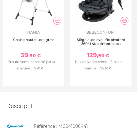
NANIA
BEBECONFORT
Chaise haute lucie grise
Siège auto evolufix pivotant
360° i-size tinted black
39
129
,90 €
,90 €
Prix de vente conseillé par la
Prix de vente conseillé par la
marque :
79
marque :
199
,90 €
,90 €
Descriptif
Référence :
MC041006441