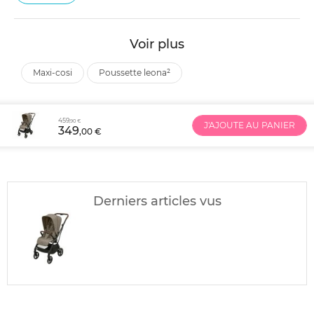
Voir plus
maxi-cosi
poussette leona²
459
,90 €
J'AJOUTE AU PANIER
349
,00 €
Derniers articles vus