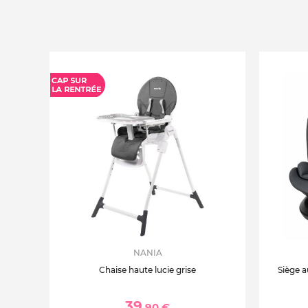
NANIA
Chaise haute lucie grise
Siège a
39
,90 €