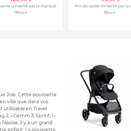
 vente conseillé par la marque :
Prix de vente conseillé par la
199
59
,90 €
,90 €
ue Joie. Cette poussette
 en ville que dans vos
 utilisable en Travel
g 2, i-Gemm 3, Sprint, i-
l'assise, il y a un grand
tre enfant. La poussette