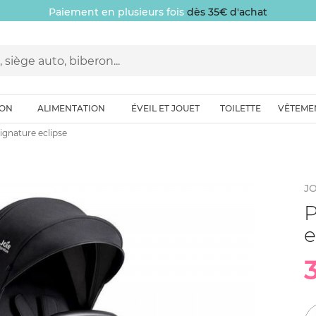
Paiement en plusieurs fois
dès 35€ d'achat
ION
ALIMENTATION
ÉVEIL ET JOUET
TOILETTE
VÊTEME
ignature eclipse
JO
P
e