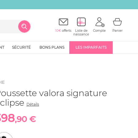
10€
offerts
Liste de
Compte
Panier
naissance
NT
SÉCURITÉ
BONS PLANS
LES IMPARFAITS
IE
oussette valora signature
clipse
Détails
398
,90 €