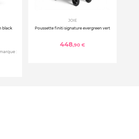
JOIE
n black
Poussette finiti signature evergreen vert
448
,90 €
 marque :