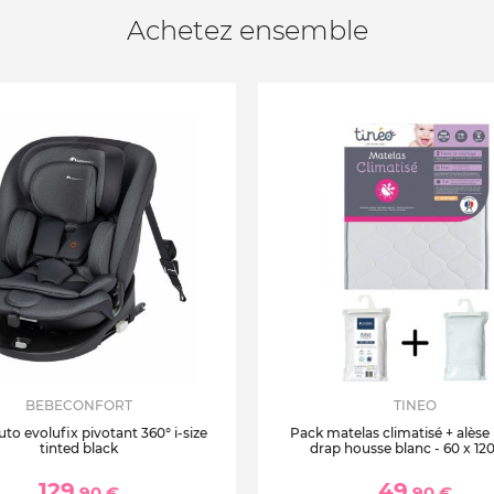
Achetez ensemble
BEBECONFORT
TINEO
uto evolufix pivotant 360° i-size
Pack matelas climatisé + alèse
tinted black
drap housse blanc - 60 x 12
129
49
,90 €
,90 €