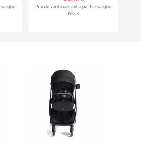
 marque :
Prix de vente conseillé par la marque :
119
,90 €