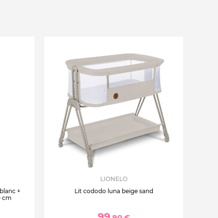
LIONELO
 blanc +
Lit cododo luna beige sand
0 cm
99
,90 €