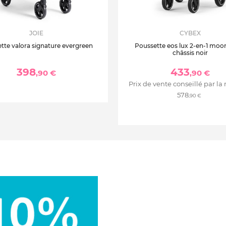
JOIE
CYBEX
tte valora signature evergreen
Poussette eos lux 2-en-1 moo
châssis noir
398
433
,90 €
,90 €
Prix de vente conseillé par la
578
,90 €