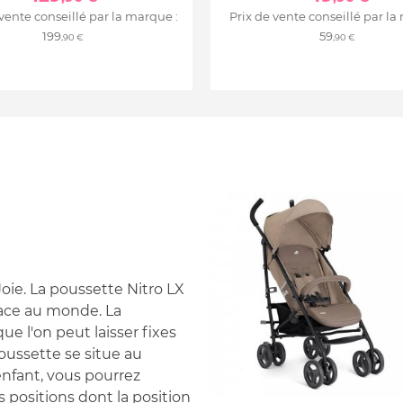
 vente conseillé par la marque :
Prix de vente conseillé par la
199
59
,90 €
,90 €
oie. La poussette Nitro LX
face au monde. La
e l'on peut laisser fixes
oussette se situe au
enfant, vous pourrez
s positions dont la position