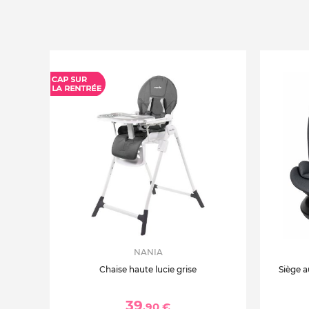
NANIA
Chaise haute lucie grise
Siège a
39
,90 €