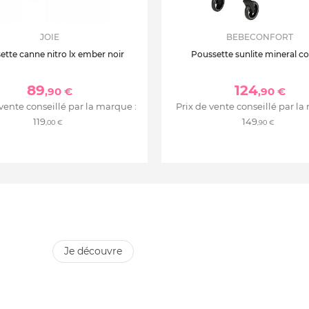
JOIE
BEBECONFORT
ette canne nitro lx ember noir
Poussette sunlite mineral c
89
124
,90 €
,90 €
 vente conseillé par la marque :
Prix de vente conseillé par la
119
149
,00 €
,90 €
je découvre