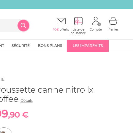
10€
offerts
Liste de
Compte
Panier
naissance
NT
SÉCURITÉ
BONS PLANS
LES IMPARFAITS
IE
oussette canne nitro lx
offee
Détails
99
,90 €