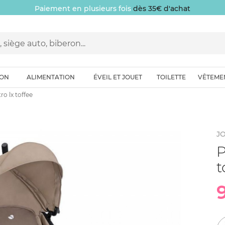
Paiement en plusieurs fois
dès 35€ d'achat
ION
ALIMENTATION
ÉVEIL ET JOUET
TOILETTE
VÊTEME
ro lx toffee
JO
P
t