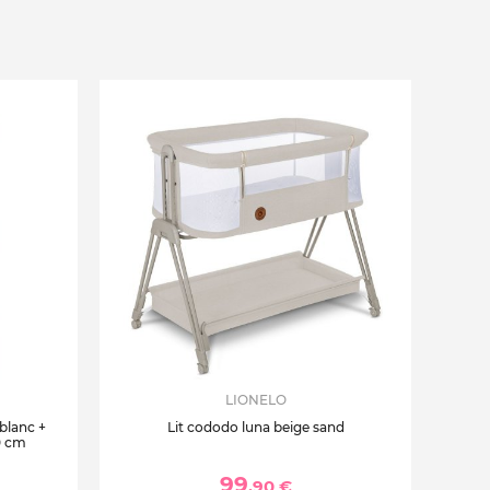
LIONELO
 blanc +
Lit cododo luna beige sand
0 cm
99
,90 €