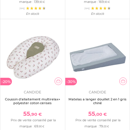
marque :
139
marque :
169
,90 €
,90 €
(44)
(44)
En stock
En stock
-20%
-30%
CANDIDE
CANDIDE
Coussin d'allaitement multirelax+
Matelas a langer douillet 2 en 1 gris
polyester coton cerises
chiné
55
55
,90 €
,00 €
Prix de vente conseillé par la
Prix de vente conseillé par la
marque :
69
marque :
79
,90 €
,00 €