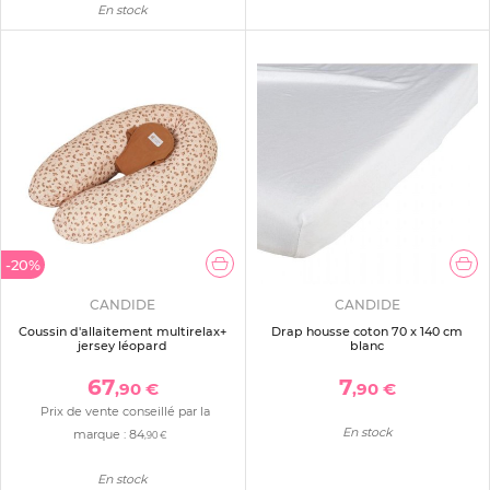
En stock
-20%
CANDIDE
CANDIDE
Coussin d'allaitement multirelax+
Drap housse coton 70 x 140 cm
jersey léopard
blanc
67
7
,90 €
,90 €
Prix de vente conseillé par la
En stock
marque :
84
,90 €
En stock