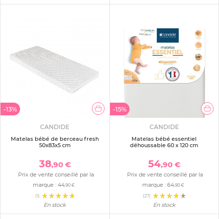
-13%
-15%
CANDIDE
CANDIDE
Matelas bébé de berceau fresh
Matelas bébé essentiel
50x83x5 cm
déhoussable 60 x 120 cm
38
54
,90 €
,90 €
Prix de vente conseillé par la
Prix de vente conseillé par la
marque :
44
marque :
64
,90 €
,90 €
(1)
(27)
En stock
En stock