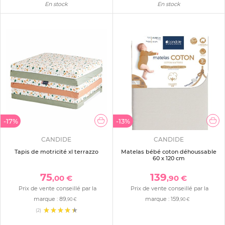
En stock
En stock
-17%
-13%
CANDIDE
CANDIDE
Tapis de motricité xl terrazzo
Matelas bébé coton déhoussable
60 x 120 cm
75
139
,00 €
,90 €
Prix de vente conseillé par la
Prix de vente conseillé par la
marque :
89
marque :
159
,90 €
,90 €
(2)