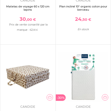
CANDIDE
CANDIDE
Matelas de voyage 60 x 120 cm
Plan incliné 10° organic coton pour
lapins
berceau
30
24
,00 €
,50 €
Prix de vente conseillé par la
En stock
marque :
42
,90 €
-30%
CANDIDE
CANDIDE