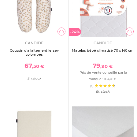
-24%
CANDIDE
CANDIDE
Coussin d'allaitement jersey
Matelas bébé climatisé 70 x 140 cm
colombes
67
79
,50 €
,90 €
Prix de vente conseillé par la
En stock
marque :
104
,90 €
(3)
En stock