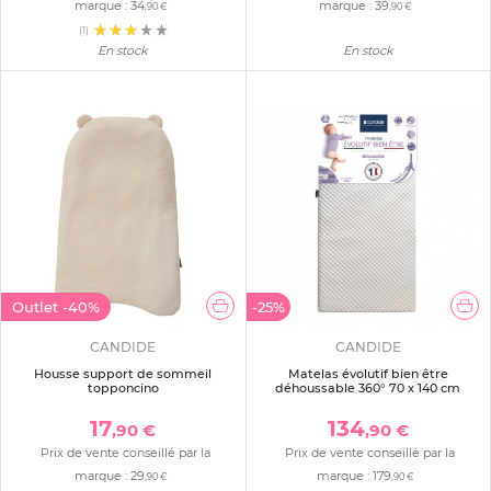
marque :
34
marque :
39
,90 €
,90 €
(1)
En stock
En stock
Outlet
-40%
-25%
CANDIDE
CANDIDE
Housse support de sommeil
Matelas évolutif bien être
topponcino
déhoussable 360° 70 x 140 cm
17
134
,90 €
,90 €
Prix de vente conseillé par la
Prix de vente conseillé par la
marque :
29
marque :
179
,90 €
,90 €