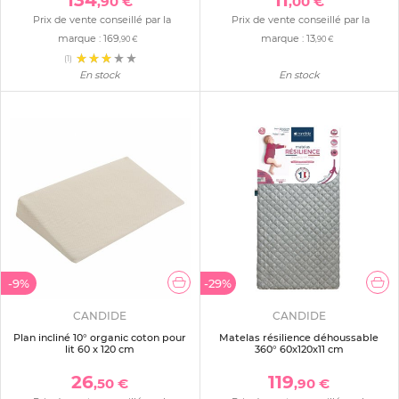
134
11
,90 €
,00 €
Prix de vente conseillé par la
Prix de vente conseillé par la
marque :
169
marque :
13
,90 €
,90 €
(1)
En stock
En stock
-9%
-29%
CANDIDE
CANDIDE
Plan incliné 10° organic coton pour
Matelas résilience déhoussable
lit 60 x 120 cm
360° 60x120x11 cm
26
119
,50 €
,90 €