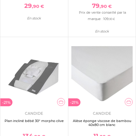
29
79
,90 €
,90 €
Prix de vente conseillé par la
En stock
marque :
109
,90 €
En stock
-21%
-21%
CANDIDE
CANDIDE
Plan incliné bébé 30° morpho clive
Alèse éponge viscose de bambou
40x80 cm blanc