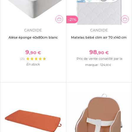
-21%
CANDIDE
CANDIDE
Alèse éponge 40x80cm blanc
Matelas bébé clim air 70 x140 cm
9
98
,90 €
,90 €
Prix de vente conseillé par la
(25)
En stock
marque :
124
,90 €