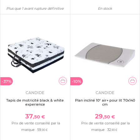
Plus que 1 avant rupture définitive
En stock
-37%
-10%
CANDIDE
CANDIDE
Tapis de motricité black & white
Plan incliné 10° air+ pour lit 70x140
experience
cm
37
29
,50 €
,50 €
Prix de vente conseillé par la
Prix de vente conseillé par la
marque :
59
marque :
32
,90 €
,90 €