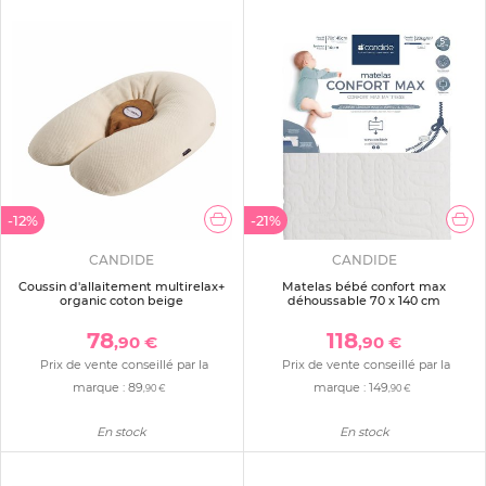
-12%
-21%
CANDIDE
CANDIDE
Coussin d'allaitement multirelax+
Matelas bébé confort max
organic coton beige
déhoussable 70 x 140 cm
78
118
,90 €
,90 €
Prix de vente conseillé par la
Prix de vente conseillé par la
marque :
89
marque :
149
,90 €
,90 €
En stock
En stock