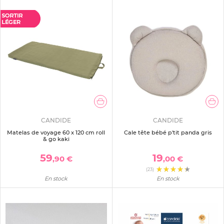
CANDIDE
CANDIDE
Matelas de voyage 60 x 120 cm roll
Cale tête bébé p'tit panda gris
& go kaki
59
19
,90 €
,00 €
(23)
En stock
En stock