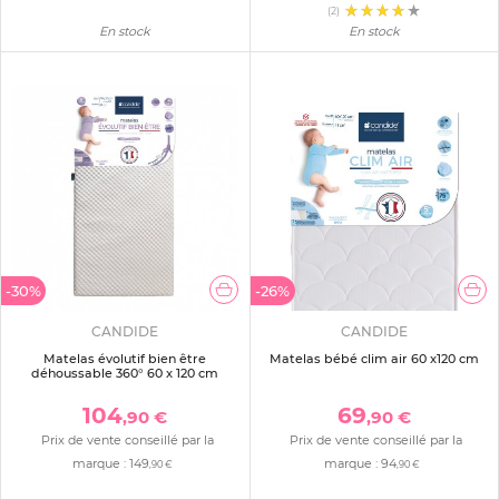
(2)
En stock
En stock
-30%
-26%
CANDIDE
CANDIDE
Matelas évolutif bien être
Matelas bébé clim air 60 x120 cm
déhoussable 360° 60 x 120 cm
104
69
,90 €
,90 €
Prix de vente conseillé par la
Prix de vente conseillé par la
marque :
149
marque :
94
,90 €
,90 €