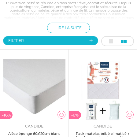
L'univers de bébé se résume en trois mots : rêve, confort et sécurité. Depuis
plus de vingt ans, Candide, entreprise française, est le spécialiste de la
puériculture, du matelas bébé et du linge de lit. La marque propose des
matelas bébé de haute qualité à des prix très abordables. Coussins de
maternité, matelas à langer, tapis de motricité, cales tête ne sont que quelques
exemples de produits pratiques et résistants, indispensables au bien être des
jeunes enfants. Un bébé épanoui fait une maman heureuse. Candide est là
LIRE LA SUITE
pour cela.
FILTRER
-16%
-6%
CANDIDE
CANDIDE
Alèse éponge 60x120cm blanc
Pack matelas bébé climatisé +