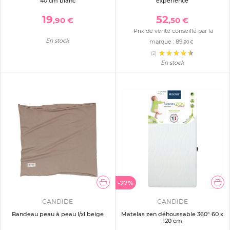
40 cm blanc
experience
19
52
,90 €
,50 €
Prix de vente conseillé par la
En stock
marque :
89
,90 €
(2)
En stock
-27%
CANDIDE
CANDIDE
Bandeau peau à peau l/xl beige
Matelas zen déhoussable 360° 60 x
120 cm