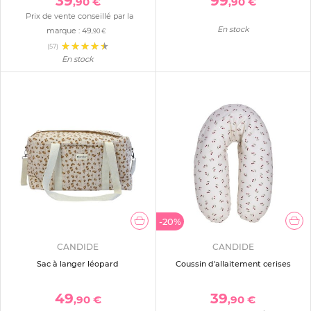
39
99
,90 €
,90 €
Prix de vente conseillé par la
En stock
marque :
49
,90 €
(57)
En stock
-20%
CANDIDE
CANDIDE
Sac à langer léopard
Coussin d'allaitement cerises
49
39
,90 €
,90 €