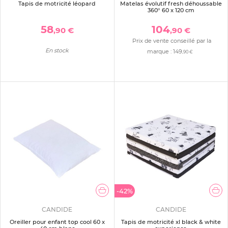
Tapis de motricité léopard
Matelas évolutif fresh déhoussable
360° 60 x 120 cm
58
104
,90 €
,90 €
Prix de vente conseillé par la
En stock
marque :
149
,90 €
-42%
CANDIDE
CANDIDE
Oreiller pour enfant top cool 60 x
Tapis de motricité xl black & white