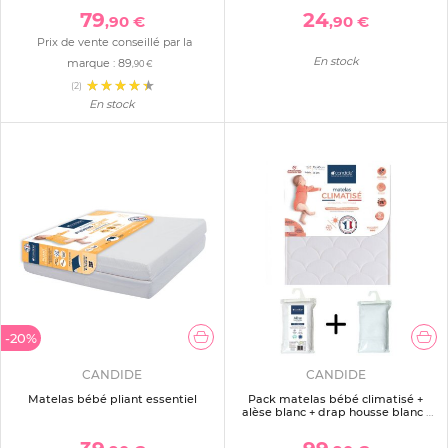
79
24
,90 €
,90 €
Prix de vente conseillé par la
En stock
marque :
89
,90 €
(2)
En stock
-20%
CANDIDE
CANDIDE
Matelas bébé pliant essentiel
Pack matelas bébé climatisé +
alèse blanc + drap housse blanc -
70x140 cm