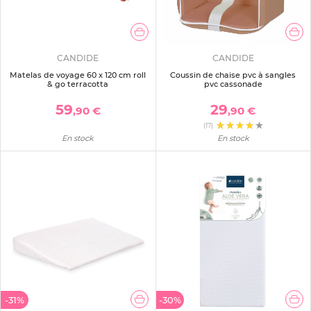
CANDIDE
CANDIDE
Matelas de voyage 60 x 120 cm roll
Coussin de chaise pvc à sangles
& go terracotta
pvc cassonade
59
29
,90 €
,90 €
(17)
En stock
En stock
-31%
-30%