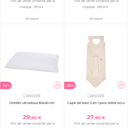
Prix de vente conseillé par la
Prix de vente conseillé par la
marque :
29
marque :
169
,00 €
,90 €
En stock
En stock
-14%
-30%
CANDIDE
CANDIDE
Oreiller ultradoux 60x40 cm
Cape de bain 2 en 1 pour bébé ecru
29
27
,90 €
,90 €
Prix de vente conseillé par la
Prix de vente conseillé par la