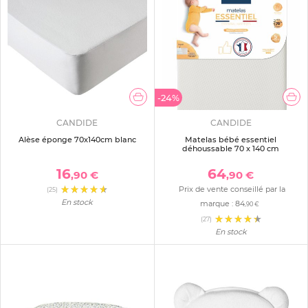
-24%
CANDIDE
CANDIDE
Alèse éponge 70x140cm blanc
Matelas bébé essentiel
déhoussable 70 x 140 cm
16
64
,90 €
,90 €
Prix de vente conseillé par la
(25)
En stock
marque :
84
,90 €
(27)
En stock