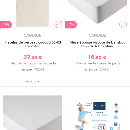
-25%
-23%
CANDIDE
CANDIDE
Matelas de berceau cododo 50x83
Alèse éponge viscoce de bambou
cm coton
zen 70x140cm blanc
37
16
,50 €
,90 €
Prix de vente conseillé par la
Prix de vente conseillé par la
marque :
49
marque :
21
,90 €
,90 €
En stock