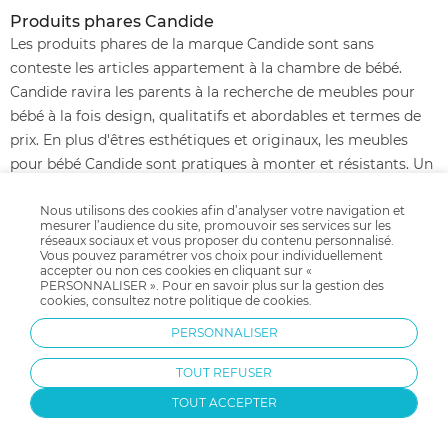
Produits phares Candide
Les produits phares de la marque Candide sont sans
conteste les articles appartement à la chambre de bébé.
Candide ravira les parents à la recherche de meubles pour
bébé à la fois design, qualitatifs et abordables et termes de
prix. En plus d'êtres esthétiques et originaux, les meubles
pour bébé Candide sont pratiques à monter et résistants. Un
véritable gage de qualité pour les jeunes parents à la
Nous utilisons des cookies afin d’analyser votre navigation et
recherche de la plus belle chambre pour leur bébé.
mesurer l’audience du site, promouvoir ses services sur les
réseaux sociaux et vous proposer du contenu personnalisé.
Historique Candide
Vous pouvez paramétrer vos choix pour individuellement
accepter ou non ces cookies en cliquant sur «
Voilà que depuis près de 20 ans, Candide propose des
PERSONNALISER ». Pour en savoir plus sur la gestion des
collections raffinées d'articles pour bébés. Les produits
cookies, consultez notre
politique de cookies
.
Candide offrent aux mamans l'assurance d'un savoir-faire
PERSONNALISER
totalement exclusif alliant parfaitement authenticité,
sécurité et qualité. Chaque jour, les techniciens en
TOUT REFUSER
puericulture ainsi que les professionnels de la petite enfance
TOUT ACCEPTER
faisant partie de l'équipe de la marque Candide s'attachent à
imaginer ce qu'il y a de mieux afin d'accueillir bébé en toute