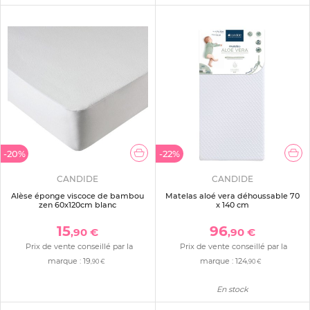
-20%
-22%
CANDIDE
CANDIDE
Alèse éponge viscoce de bambou
Matelas aloé vera déhoussable 70
zen 60x120cm blanc
x 140 cm
15
96
,90 €
,90 €
Prix de vente conseillé par la
Prix de vente conseillé par la
marque :
19
marque :
124
,90 €
,90 €
En stock