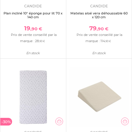
CANDIDE
CANDIDE
Plan incliné 10° éponge pour lit 70 x
Matelas aloé vera déhoussable 60
140 cm
x 120 cm
19
79
,90 €
,90 €
Prix de vente conseillé par la
Prix de vente conseillé par la
marque :
28
marque :
114
,90 €
,90 €
En stock
En stock
-30%