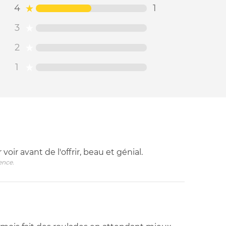
4
1
3
2
1
 voir avant de l'offrir, beau et génial.
ence.