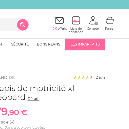
10€
offerts
Liste de
Compte
Panier
naissance
NT
SÉCURITÉ
BONS PLANS
LES IMPARFAITS
ANDIDE
2
avis
apis de motricité xl
éopard
Détails
79
,90 €
9
,90 €
nt
0
d'éco-participation
,36 €