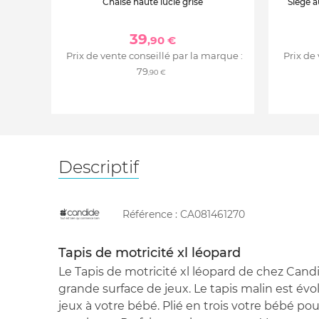
Chaise haute lucie grise
Siège a
39
,90 €
Prix de vente conseillé par la marque :
Prix de
79
,90 €
Descriptif
Référence :
CA081461270
Tapis de motricité xl léopard
Le Tapis de motricité xl léopard de chez Candi
grande surface de jeux. Le tapis malin est évolut
jeux à votre bébé. Plié en trois votre bébé po