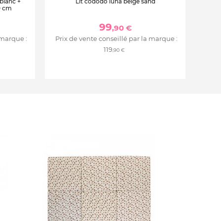
 blanc +
Lit cododo luna beige sand
0 cm
99
,90 €
 marque :
Prix de vente conseillé par la marque :
119
,90 €