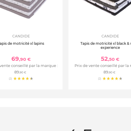
CANDIDE
CANDIDE
apis de motricité xl lapins
Tapis de motricité xl black &
experience
69
52
,90 €
,50 €
 vente conseillé par la marque :
Prix de vente conseillé par la
89
89
,90 €
,90 €
(2)
(2)