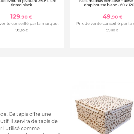
uto evolufix pivotant 360° i-size
Pack matelas climatisé + alèse
tinted black
drap housse blanc - 60 x 12
129
49
,90 €
,90 €
 vente conseillé par la marque :
Prix de vente conseillé par la
199
59
,90 €
,90 €
de. Ce tapis offre une
if. Il servira de tapis de
ur l'utilisé comme