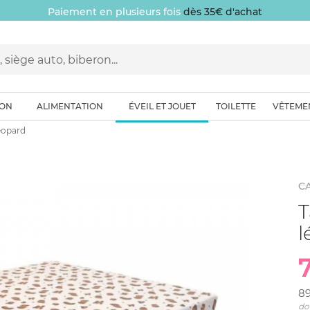
Paiement en plusieurs fois
dès 35€ d'achat
ION
ALIMENTATION
ÉVEIL ET JOUET
TOILETTE
VÊTEME
léopard
C
T
l
8
do