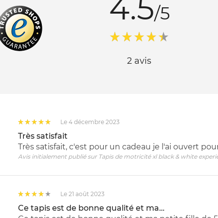
4.5
/5
2 avis
Le 4 décembre 2023
Très satisfait
Très satisfait, c'est pour un cadeau je l'ai ouvert pour
Avis initialement publié sur Tapis de motricité xl black & white experi
Le 21 août 2023
Ce tapis est de bonne qualité et ma…