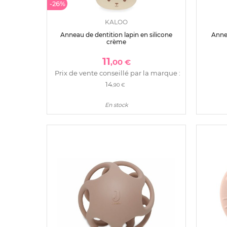
-26%
KALOO
Anneau de dentition lapin en silicone
Annea
crème
11
,00 €
Prix de vente conseillé par la marque :
14
,90 €
En stock