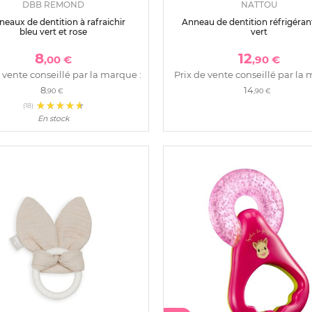
DBB REMOND
NATTOU
neaux de dentition à rafraichir
Anneau de dentition réfrigéran
bleu vert et rose
vert
8
12
,00 €
,90 €
 vente conseillé par la marque :
Prix de vente conseillé par la 
8
14
,90 €
,90 €
(18)
En stock