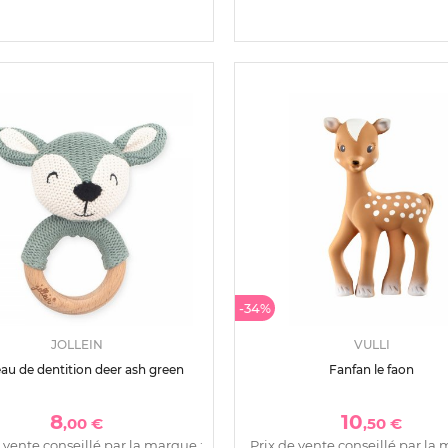
-34%
JOLLEIN
VULLI
au de dentition deer ash green
Fanfan le faon
8
10
,00 €
,50 €
 vente conseillé par la marque :
Prix de vente conseillé par la 