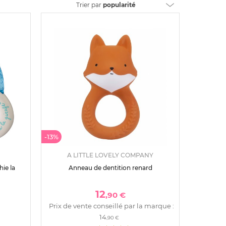
Trier
par
popularité
-13%
A LITTLE LOVELY COMPANY
ie la
Anneau de dentition renard
12
,90 €
Prix de vente conseillé par la marque :
14
,90 €