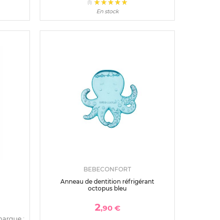
(1)
En stock
BEBECONFORT
Anneau de dentition réfrigérant
octopus bleu
2
,90 €
marque :