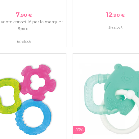
7
12
,90 €
,90 €
 vente conseillé par la marque :
En stock
9
,90 €
En stock
-13%