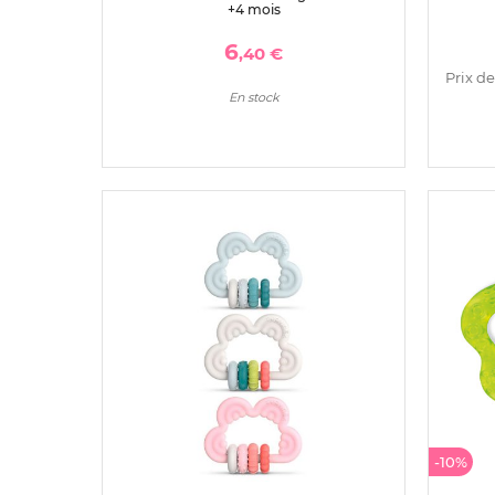
+4 mois
6
,40 €
Prix de
En stock
-10%