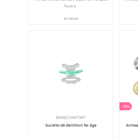
14
,00 €
En stock
-15%
BEBECONFORT
Sucette de dentition 1er âge
Anneau