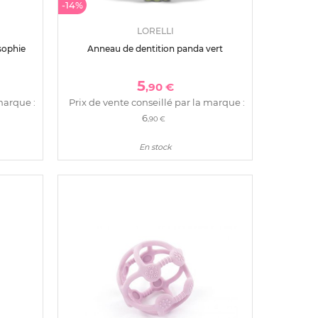
-14%
LORELLI
sophie
Anneau de dentition panda vert
5
,90 €
marque :
Prix de vente conseillé par la marque :
6
,90 €
En stock