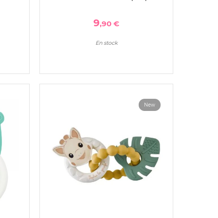
9
,90 €
En stock
New