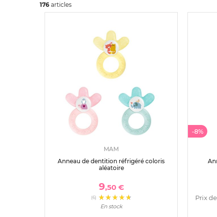
176
art
icles
-8%
MAM
Anneau de dentition réfrigéré coloris
An
aléatoire
9
,50 €
Prix de
(6)
En stock