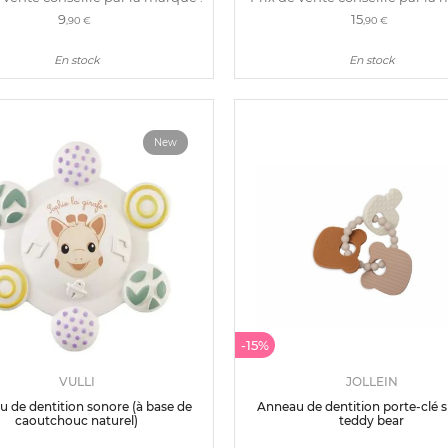
9
15
,90 €
,90 €
En stock
En stock
New
-15%
VULLI
JOLLEIN
 de dentition sonore (à base de
Anneau de dentition porte-clé s
caoutchouc naturel)
teddy bear