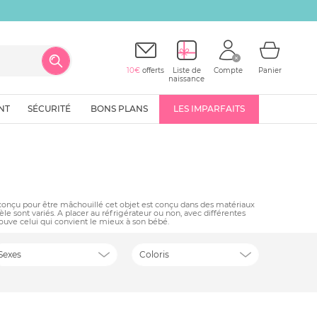
10€
offerts
Liste de
Compte
Panier
naissance
NT
SÉCURITÉ
BONS PLANS
LES IMPARFAITS
 conçu pour être mâchouillé cet objet est conçu dans des matériaux
 sont variés. A placer au réfrigérateur ou non, avec différentes
trouve celui qui convient le mieux à son bébé.
Sexes
Coloris