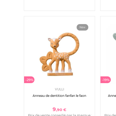
New
-29%
-19%
VULLI
Anneau de dentition fanfan le faon
Anne
9
,90 €
Prix de vente conseillé par la marque :
Prix de