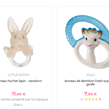
LITTLE DUTCH
VULLI
neau hochet lapin - newborn
Anneau de dentition fresh soph
girafe
11
7
,90 €
,90 €
 vente conseillé par la marque :
(35)
12
,90 €