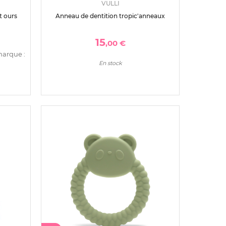
VULLI
t ours
Anneau de dentition tropic'anneaux
15
,00 €
marque :
En stock