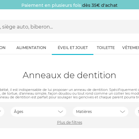
Paiement en plusieurs fois
dès 35€ d'achat
ION
ALIMENTATION
ÉVEIL ET JOUET
TOILETTE
VÊTEME
Anneaux de dentition
ébé, il est indispensable de lui proposer un anneau de dentition. Spécifiquement
 de tortue, d'anneau simple, façon doudou ou tout rond comme un collier les modèle
l'anneau de dentition est parfait pour soulager les gencives et chaque parent pourra 
Âges
Matières
Plus de filtres