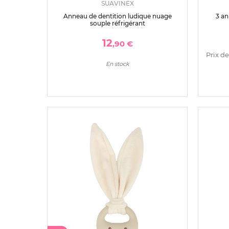
SUAVINEX
Anneau de dentition ludique nuage
3 an
souple réfrigérant
12
,90 €
Prix de
En stock