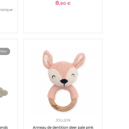
8
,90 €
marque :
New
JOLLEIN
iends
Anneau de dentition deer pale pink