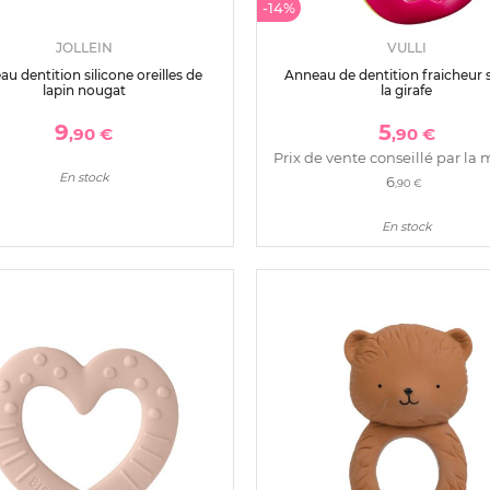
-14%
JOLLEIN
VULLI
u dentition silicone oreilles de
Anneau de dentition fraicheur 
lapin nougat
la girafe
9
5
,90 €
,90 €
Prix de vente conseillé par la 
En stock
6
,90 €
En stock