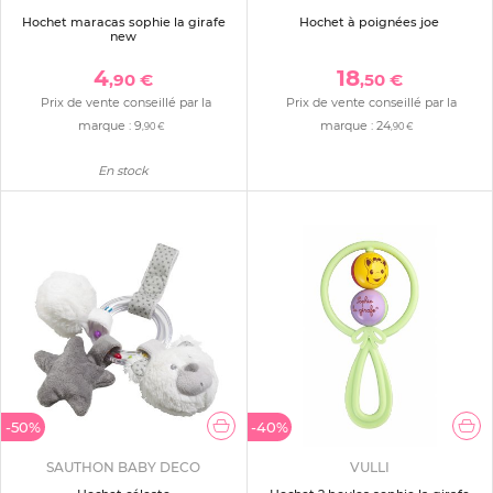
Hochet maracas sophie la girafe
Hochet à poignées joe
new
4
18
,90 €
,50 €
Prix de vente conseillé par la
Prix de vente conseillé par la
marque :
9
marque :
24
,90 €
,90 €
En stock
-50%
-40%
SAUTHON BABY DECO
VULLI