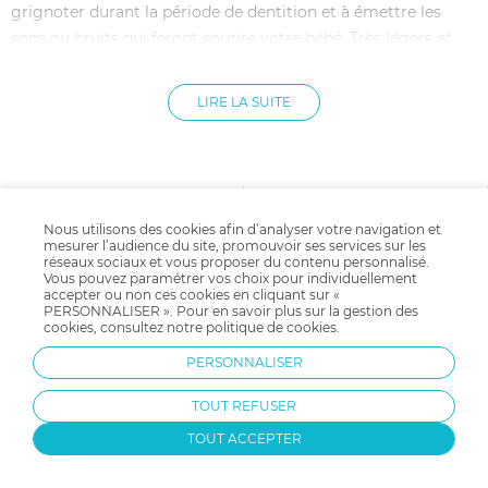
grignoter durant la période de dentition et à émettre les
sons ou bruits qui feront sourire votre bébé. Très légers et
faciles à saisir par les petites mains de bébé, les hochets
deviendront vite ses jouets fétiches.
LIRE LA SUITE
Bébé pleure !! Que faire ? Distraire un bébé n'est pas chose
facile, voici une solution : le hochet.
Un hochet, ce petit objet fétiche, deviendra l'ami de nos tout-
petits au fil du temps.
Nous utilisons des cookies afin d’analyser votre navigation et
mesurer l’audience du site, promouvoir ses services sur les
Est-ce vraiment utile ? OUI
réseaux sociaux et vous proposer du contenu personnalisé.
Vous pouvez paramétrer vos choix pour individuellement
Un hochet, un 4 en 1, voici pourquoi :
Livraison gratuite
Payer en plusieurs fois
accepter ou non ces cookies en cliquant sur «
PERSONNALISER ». Pour en savoir plus sur la gestion des
dès 59.9€ d'achat
avec Klarna
cookies, consultez notre
politique de cookies
.
D'abord, le côté divertissement, le bruit et la couleur du
Dès 35 € d'achats
hochet attirent assurément bébé. Un hochet est également
PERSONNALISER
facile à saisir, c'est un bonheur pour notre bébé de l'avoir en
TOUT REFUSER
permanence dans sa petite main.
TOUT ACCEPTER
Un hochet peut aussi être attaché partout, inséparable avec
bébé, c'est le premier compagnon idéal de votre bébé et qui