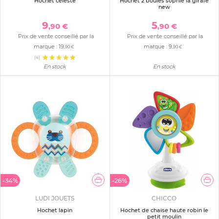
Hochet céleste
Hochet 2 boules sophie la girafe
new
9
5
,90 €
,90 €
Prix de vente conseillé par la
Prix de vente conseillé par la
marque :
19
marque :
9
,90 €
,90 €
(4)
En stock
En stock
-34%
-26%
LUDI JOUETS
CHICCO
Hochet lapin
Hochet de chaise haute robin le
petit moulin