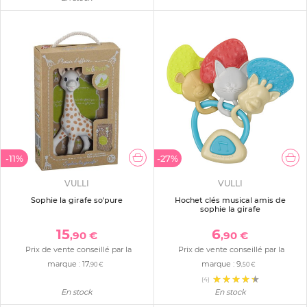
-11%
-27%
VULLI
VULLI
Sophie la girafe so'pure
Hochet clés musical amis de
sophie la girafe
15
6
,90 €
,90 €
Prix de vente conseillé par la
Prix de vente conseillé par la
marque :
17
marque :
9
,90 €
,50 €
(4)
En stock
En stock