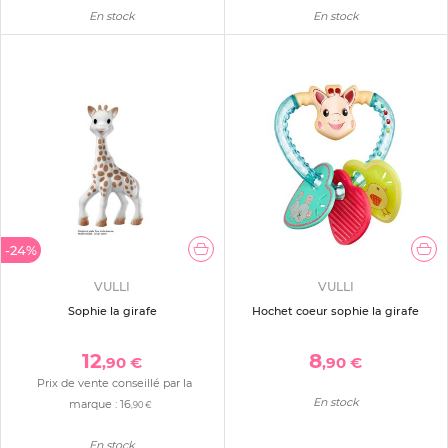
En stock
En stock
-24%
VULLI
VULLI
Sophie la girafe
Hochet coeur sophie la girafe
12
8
,90 €
,90 €
Prix de vente conseillé par la
En stock
marque :
16
,90 €
En stock