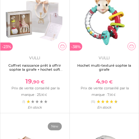
-23%
-38%
VULLI
VULLI
Coffret naissance prêt à offrir
Hochet multi-texturé sophie la
sophie la girafe + hochet soft
girafe
maracas
19
4
,90 €
,90 €
Prix de vente conseillé par la
Prix de vente conseillé par la
marque :
25
marque :
7
,90 €
,90 €
(1)
(15)
En stock
En stock
New