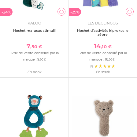
-24%
-25%
KALOO
LES DEGLINGOS
Hochet maracas stimulli
Hochet d'activités kiprokos le
zèbre
7
14
,50 €
,10 €
Prix de vente conseillé par la
Prix de vente conseillé par la
marque :
9
marque :
18
,90 €
,90 €
(1)
En stock
En stock