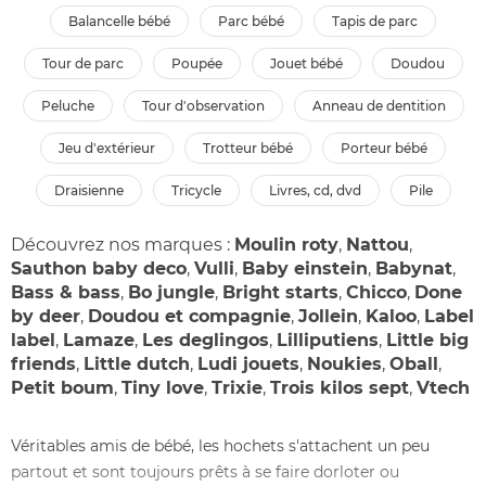
balancelle bébé
parc bébé
tapis de parc
tour de parc
poupée
jouet bébé
doudou
peluche
tour d'observation
anneau de dentition
jeu d'extérieur
trotteur bébé
porteur bébé
draisienne
tricycle
livres, cd, dvd
pile
Découvrez nos marques :
Moulin roty
,
Nattou
,
Sauthon baby deco
,
Vulli
,
Baby einstein
,
Babynat
,
Bass & bass
,
Bo jungle
,
Bright starts
,
Chicco
,
Done
by deer
,
Doudou et compagnie
,
Jollein
,
Kaloo
,
Label
label
,
Lamaze
,
Les deglingos
,
Lilliputiens
,
Little big
friends
,
Little dutch
,
Ludi jouets
,
Noukies
,
Oball
,
Petit boum
,
Tiny love
,
Trixie
,
Trois kilos sept
,
Vtech
Véritables amis de bébé, les hochets s'attachent un peu
partout et sont toujours prêts à se faire dorloter ou