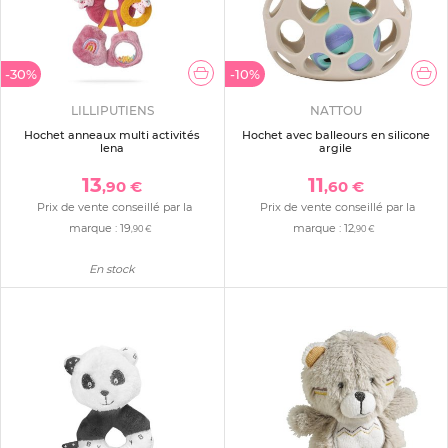
-30%
-10%
LILLIPUTIENS
NATTOU
Hochet anneaux multi activités
Hochet avec balleours en silicone
lena
argile
13
11
,90 €
,60 €
Prix de vente conseillé par la
Prix de vente conseillé par la
marque :
19
marque :
12
,90 €
,90 €
En stock