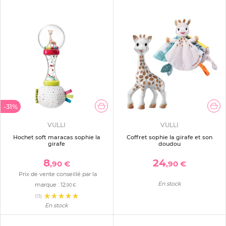
-31%
VULLI
VULLI
Hochet soft maracas sophie la
Coffret sophie la girafe et son
girafe
doudou
8
24
,90 €
,90 €
Prix de vente conseillé par la
En stock
marque :
12
,90 €
(13)
En stock