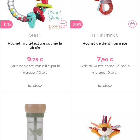
-12%
-20%
VULLI
LILLIPUTIENS
Hochet multi-texturé sophie la
Hochet de dentition alice
girafe
9
7
,25 €
,90 €
Prix de vente conseillé par la
Prix de vente conseillé par la
marque :
10
marque :
9
,50 €
,90 €
En stock
En stock