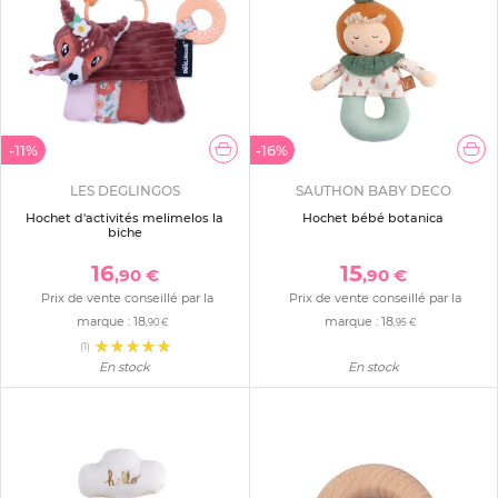
-11%
-16%
LES DEGLINGOS
SAUTHON BABY DECO
Hochet d'activités melimelos la
Hochet bébé botanica
biche
16
15
,90 €
,90 €
Prix de vente conseillé par la
Prix de vente conseillé par la
marque :
18
marque :
18
,90 €
,95 €
(1)
En stock
En stock