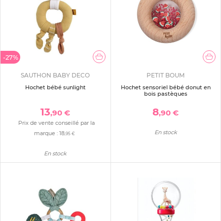
-27%
SAUTHON BABY DECO
PETIT BOUM
Hochet bébé sunlight
Hochet sensoriel bébé donut en
bois pastèques
13
8
,90 €
,90 €
Prix de vente conseillé par la
En stock
marque :
18
,95 €
En stock