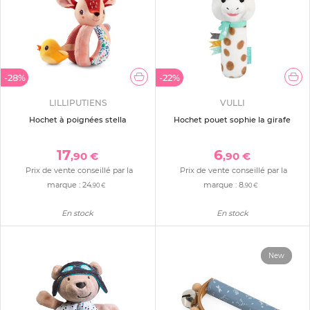
-28%
-22%
LILLIPUTIENS
VULLI
Hochet à poignées stella
Hochet pouet sophie la girafe
17
6
,90 €
,90 €
Prix de vente conseillé par la
Prix de vente conseillé par la
marque :
24
marque :
8
,90 €
,90 €
En stock
En stock
New