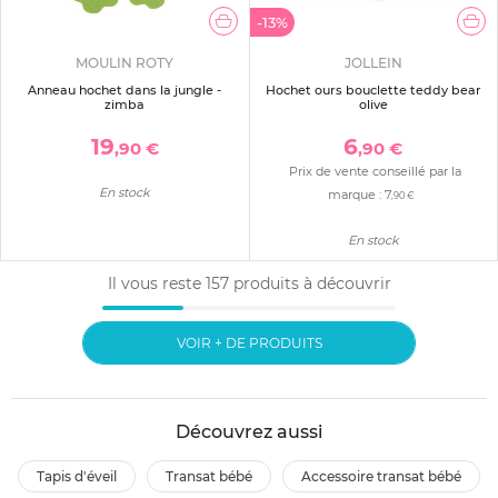
-13%
MOULIN ROTY
JOLLEIN
Anneau hochet dans la jungle -
Hochet ours bouclette teddy bear
zimba
olive
19
6
,90 €
,90 €
Prix de vente conseillé par la
En stock
marque :
7
,90 €
En stock
Il vous reste
157
produits à découvrir
VOIR + DE PRODUITS
Découvrez aussi
tapis d'éveil
transat bébé
accessoire transat bébé