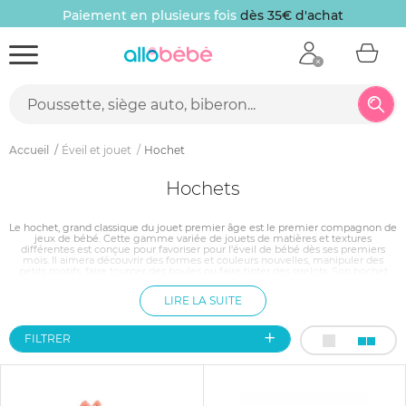
Paiement en plusieurs fois
dès 35€ d'achat
Accueil
Éveil et jouet
Hochet
Hochets
Le hochet, grand classique du jouet premier âge est le premier compagnon de
jeux de bébé. Cette gamme variée de jouets de matières et textures
différentes est conçue pour favoriser pour l'éveil de bébé dès ses premiers
mois. Il aimera découvrir des formes et couleurs nouvelles, manipuler des
petits motifs, faire tourner des boules ou faire tinter des grelots. Son hochet
muni d'une poignée adaptée à ses petits mains n'a pas fini de le surprendre,
d'aiguiser sa soif de découvertes et de solliciter son imagination.
LIRE LA SUITE
FILTRER