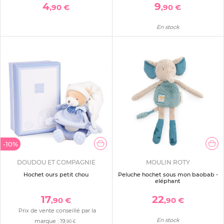
4
9
,90 €
,90 €
En stock
-10%
DOUDOU ET COMPAGNIE
MOULIN ROTY
Hochet ours petit chou
Peluche hochet sous mon baobab -
eléphant
17
22
,90 €
,90 €
Prix de vente conseillé par la
En stock
marque :
19
,90 €