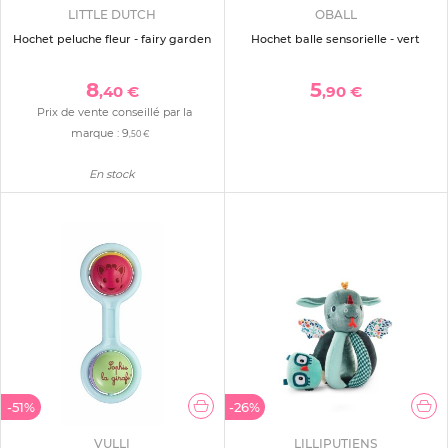
LITTLE DUTCH
OBALL
Hochet peluche fleur - fairy garden
Hochet balle sensorielle - vert
8
5
,40 €
,90 €
Prix de vente conseillé par la
marque :
9
,50 €
En stock
-51%
-26%
VULLI
LILLIPUTIENS