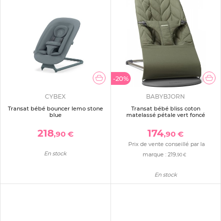
-20%
CYBEX
BABYBJORN
Transat bébé bouncer lemo stone
Transat bébé bliss coton
blue
matelassé pétale vert foncé
218
174
,90 €
,90 €
Prix de vente conseillé par la
En stock
marque :
219
,90 €
En stock