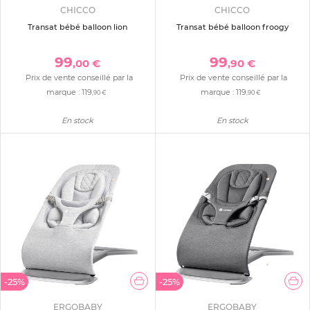
CHICCO
CHICCO
Transat bébé balloon lion
Transat bébé balloon froogy
99
99
,00 €
,90 €
Prix de vente conseillé par la
Prix de vente conseillé par la
marque :
119
marque :
119
,90 €
,90 €
En stock
En stock
-25%
-25%
ERGOBABY
ERGOBABY