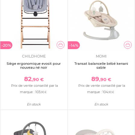
-20%
-14%
CHILDHOME
MOMI
Siège ergonomique evosit pour
Transat balancelle bébé kenani
nouveau né noir
sable
82
89
,90 €
,90 €
Prix de vente conseillé par la
Prix de vente conseillé par la
marque :
103
marque :
104
,90 €
,90 €
En stock
En stock