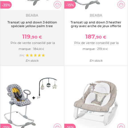
-35%
-15%
BEABA
BEABA
Transat up and down 3 édition
Transat up and down 3 heather
spéciale yellow palm tree
grey avec arche de jeux offerte
119
187
,90 €
,90 €
Prix de vente conseillé par la
Prix de vente conseillé par la
marque :
184
marque :
219
,90 €
,90 €
(64)
En stock
En stock
-15%
-16%