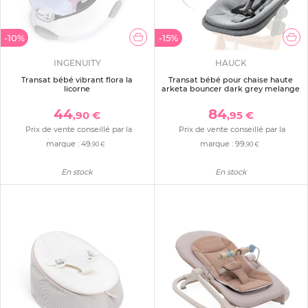
-10%
-15%
INGENUITY
HAUCK
Transat bébé vibrant flora la
Transat bébé pour chaise haute
licorne
arketa bouncer dark grey melange
44
84
,90 €
,95 €
Prix de vente conseillé par la
Prix de vente conseillé par la
marque :
49
marque :
99
,90 €
,90 €
En stock
En stock