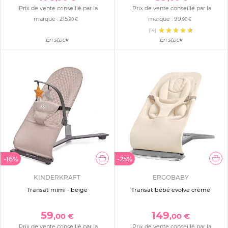
Prix de vente conseillé par la
Prix de vente conseillé par la
marque :
215
marque :
99
,90 €
,90 €
(14)
En stock
En stock
-16%
-25%
KINDERKRAFT
ERGOBABY
Transat mimi - beige
Transat bébé evolve crème
59
149
,00 €
,00 €
Prix de vente conseillé par la
Prix de vente conseillé par la