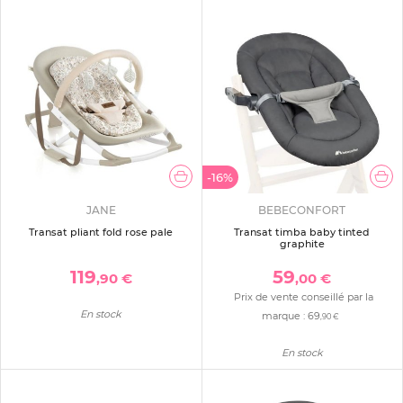
-16%
JANE
BEBECONFORT
Transat pliant fold rose pale
Transat timba baby tinted
graphite
119
59
,90 €
,00 €
Prix de vente conseillé par la
En stock
marque :
69
,90 €
En stock