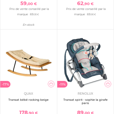
59
62
,00 €
,90 €
Prix de vente conseillé par la
Prix de vente conseillé par la
marque :
69
marque :
69
,00 €
,90 €
En stock
-17%
-11%
QUAX
RENOLUX
Transat bébé rocking beige
Transat spirit - sophie la girafe
paris
178
89
,90 €
,00 €