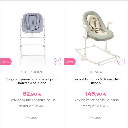
-20%
-29%
CHILDHOME
BEABA
Siège ergonomique evosit pour
Transat bébé up & down plus
nouveau né blanc
lichen
82
149
,90 €
,90 €
Prix de vente conseillé par la
Prix de vente conseillé par la
marque :
103
marque :
209
,90 €
,90 €
En stock
En stock