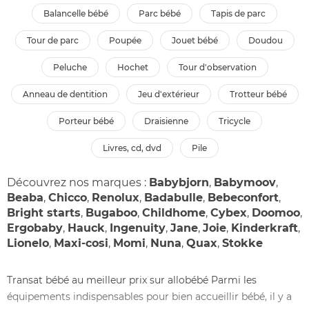
balancelle bébé
parc bébé
tapis de parc
tour de parc
poupée
jouet bébé
doudou
peluche
hochet
tour d'observation
anneau de dentition
jeu d'extérieur
trotteur bébé
porteur bébé
draisienne
tricycle
livres, cd, dvd
pile
Découvrez nos marques :
Babybjorn
,
Babymoov
,
Beaba
,
Chicco
,
Renolux
,
Badabulle
,
Bebeconfort
,
Bright starts
,
Bugaboo
,
Childhome
,
Cybex
,
Doomoo
,
Ergobaby
,
Hauck
,
Ingenuity
,
Jane
,
Joie
,
Kinderkraft
,
Lionelo
,
Maxi-cosi
,
Momi
,
Nuna
,
Quax
,
Stokke
Transat bébé au meilleur prix sur allobébé Parmi les
équipements indispensables pour bien accueillir bébé, il y a