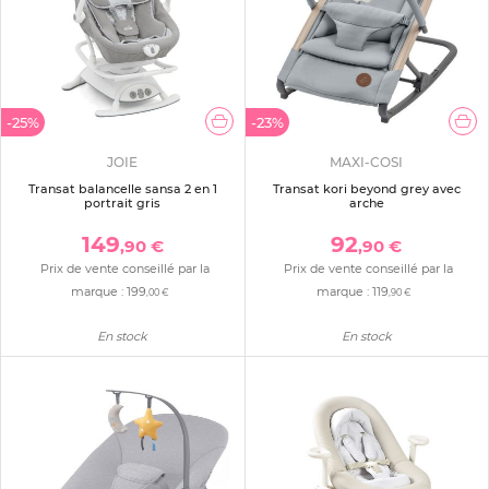
-25%
-23%
JOIE
MAXI-COSI
Transat balancelle sansa 2 en 1
Transat kori beyond grey avec
portrait gris
arche
149
92
,90 €
,90 €
Prix de vente conseillé par la
Prix de vente conseillé par la
marque :
199
marque :
119
,00 €
,90 €
En stock
En stock