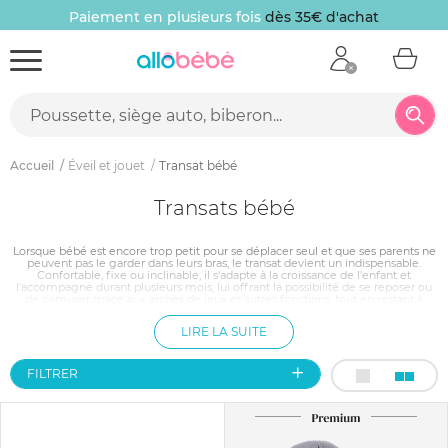
Paiement en plusieurs fois
dès 35€ d'achat
Accueil
Éveil et jouet
Transat bébé
Transats bébé
Lorsque bébé est encore trop petit pour se déplacer seul et que ses parents ne
peuvent pas le garder dans leurs bras, le transat devient un indispensable.
Confortable, fixe ou inclinable, il s'adapte à la croissance de l'enfant et
l'accompagne durant plusieurs mois, lui offrant la possibilité de se reposer ou
de s'amuser grace aux arches de jeux et autres fonctions, tout en restant à
proximité des parents. Vous permettrez à votre bébé de s'éveiller avec un
transat disponible dans différents styles et coloris, accessible à tous les budgets.
LIRE LA SUITE
FILTRER