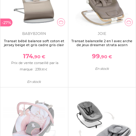
-27%
BABYBJORN
JOIE
Transat bébé balance soft coton et
Transat balancelle 2 en 1 avec arche
jersey beige et gris cadre gris clair
de jeux dreamer strata acorn
174
99
,90 €
,90 €
Prix de vente conseillé par la
En stock
marque :
239
,90 €
En stock