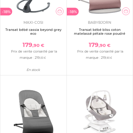
-18%
-18%
MAXI-COSI
BABYBJORN
Transat bébé cassia beyond grey
Transat bébé bliss coton
eco
matelassé pétale rose poudré
179
179
,90 €
,90 €
Prix de vente conseillé par la
Prix de vente conseillé par la
marque :
219
marque :
219
,00 €
,90 €
En stock