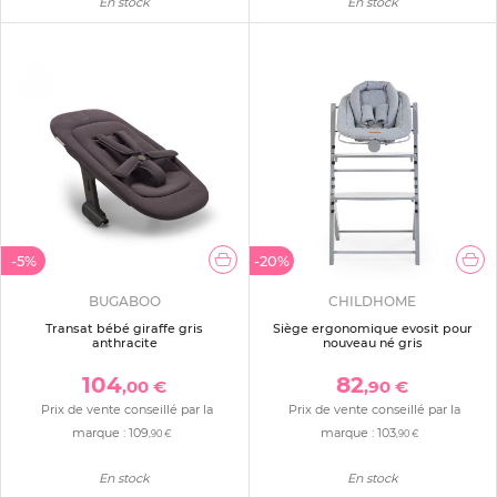
En stock
En stock
-5%
-20%
BUGABOO
CHILDHOME
Transat bébé giraffe gris
Siège ergonomique evosit pour
anthracite
nouveau né gris
104
82
,00 €
,90 €
Prix de vente conseillé par la
Prix de vente conseillé par la
marque :
109
marque :
103
,90 €
,90 €
En stock
En stock