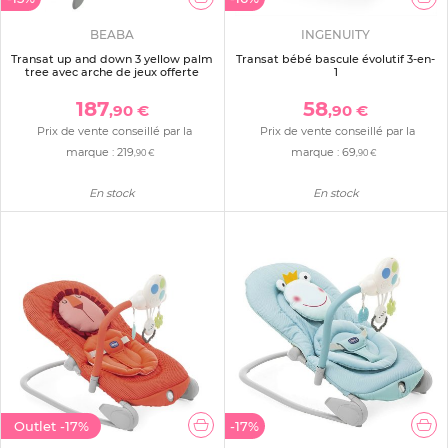
BEABA
INGENUITY
Transat up and down 3 yellow palm
Transat bébé bascule évolutif 3-en-
tree avec arche de jeux offerte
1
187
58
,90 €
,90 €
Prix de vente conseillé par la
Prix de vente conseillé par la
marque :
219
marque :
69
,90 €
,90 €
En stock
En stock
Outlet
-17%
-17%