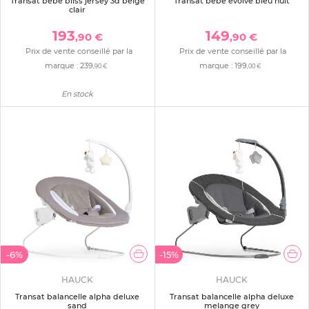
Transat bébé bliss jersey 3d beige
Transat bébé evolve bleu nuit
clair
193
149
,90 €
,90 €
Prix de vente conseillé par la
Prix de vente conseillé par la
marque :
239
marque :
199
,90 €
,00 €
En stock
-6%
-15%
HAUCK
HAUCK
Transat balancelle alpha deluxe
Transat balancelle alpha deluxe
sand
melange grey