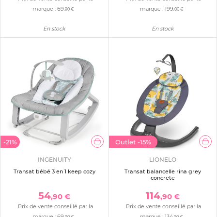
marque :
69
marque :
199
,90 €
,00 €
En stock
En stock
-21%
Outlet
-15%
INGENUITY
LIONELO
Transat bébé 3 en 1 keep cozy
Transat balancelle rina grey
concrete
54
114
,90 €
,90 €
Prix de vente conseillé par la
Prix de vente conseillé par la
marque :
69
marque :
134