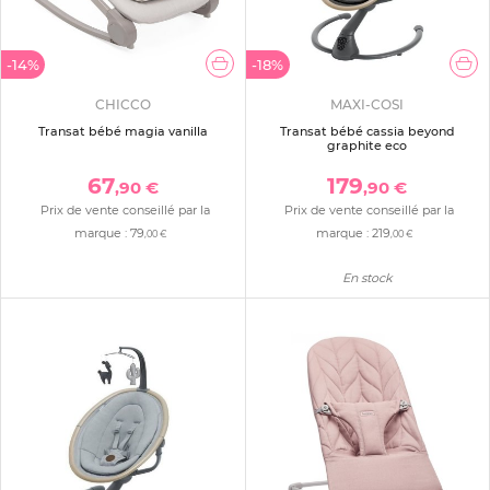
-14%
-18%
CHICCO
MAXI-COSI
Transat bébé magia vanilla
Transat bébé cassia beyond
graphite eco
67
179
,90 €
,90 €
Prix de vente conseillé par la
Prix de vente conseillé par la
marque :
79
marque :
219
,00 €
,00 €
En stock