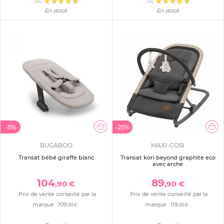
(14)
(14)
En stock
En stock
-5%
-25%
BUGABOO
MAXI-COSI
Transat bébé giraffe blanc
Transat kori beyond graphite eco
avec arche
104
89
,90 €
,90 €
Prix de vente conseillé par la
Prix de vente conseillé par la
marque :
109
marque :
119
,90 €
,90 €