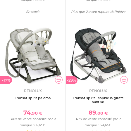
,90 €
,90 €
En stock
Plus que 2 avant rupture définitive
-17%
-29%
RENOLUX
RENOLUX
Transat spirit paloma
Transat spirit - sophie la girafe
sunrise
74
89
,90 €
,00 €
Prix de vente conseillé par la
Prix de vente conseillé par la
marque :
89
marque :
124
,90 €
,90 €