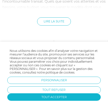
l'incontournable transat. Quels que soient vos attentes et vos
besoins, votre budget, vous trouverez le modèle dont vous
avez besoin sur Allobébé.
LIRE LA SUITE
Pourquoi opter pour un transat bébé ?
Comme un petit cocon, le transat accueille bébé lorsque les
parents ne peuvent pas le porter dans leurs bras mais
souhaitent le garder près d'eux. Il y sera installé bien
Nous utilisons des cookies afin d’analyser votre navigation et
mesurer l’audience du site, promouvoir ses services sur les
confortablement grâce à une forme ergonomique et des
réseaux sociaux et vous proposer du contenu personnalisé.
matériaux doux. Moins encombrant, moins lourd, et plus
Vous pouvez paramétrer vos choix pour individuellement
Livraison gratuite
Payer en plusieurs fois
accepter ou non ces cookies en cliquant sur «
facile à transporter qu'un lit pliant, le transat sera parfait
dès 59.9€ d'achat
avec Klarna
PERSONNALISER ». Pour en savoir plus sur la gestion des
Dès 35 € d'achats
pour une sieste improvisée ou un moment de jeux en toute
cookies, consultez notre
politique de cookies
.
sécurité pendant et ce durant les premiers mois de bébé.
PERSONNALISER
Rassurant pour les petits et sécurisant pour les parents, le
transat sera idéal pour garder bébé tout près de soi, partout
TOUT REFUSER
et en toute circonstance.
TOUT ACCEPTER
Changer d'avis
Equipe d'experts