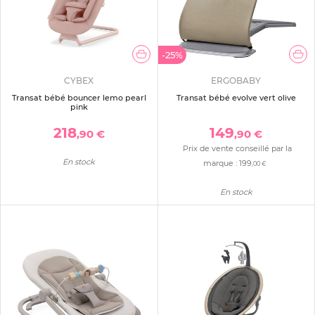
-25%
CYBEX
ERGOBABY
Transat bébé bouncer lemo pearl
Transat bébé evolve vert olive
pink
218
149
,90 €
,90 €
Prix de vente conseillé par la
En stock
marque :
199
,00 €
En stock