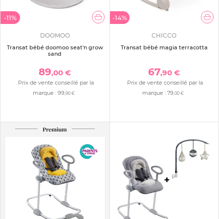
-11%
-14%
DOOMOO
CHICCO
Transat bébé doomoo seat'n grow
Transat bébé magia terracotta
sand
89
67
,00 €
,90 €
Prix de vente conseillé par la
Prix de vente conseillé par la
marque :
99
marque :
79
,90 €
,00 €