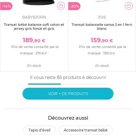
-14%
-20%
BABYBJORN
JOIE
Transat bébé balance soft coton et
Transat balancelle sansa 2 en 1 fern
jersey gris foncé et gris
blanc
189
159
,90 €
,90 €
Prix de vente conseillé par la
Prix de vente conseillé par la
marque :
219
marque :
199
,90 €
,00 €
En stock
En stock
Il vous reste
85
produits à découvrir
VOIR + DE PRODUITS
Découvrez aussi
tapis d'éveil
accessoire transat bébé