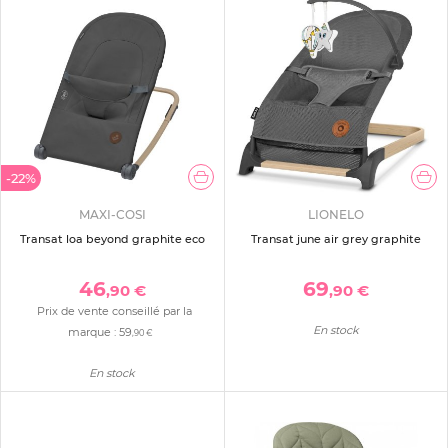
-22%
MAXI-COSI
LIONELO
Transat loa beyond graphite eco
Transat june air grey graphite
46
69
,90 €
,90 €
Prix de vente conseillé par la
En stock
marque :
59
,90 €
En stock