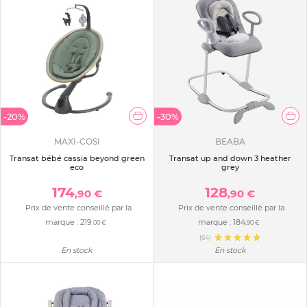
-20%
-30%
MAXI-COSI
BEABA
Transat bébé cassia beyond green
Transat up and down 3 heather
eco
grey
174
128
,90 €
,90 €
Prix de vente conseillé par la
Prix de vente conseillé par la
marque :
219
marque :
184
,00 €
,90 €
(64)
En stock
En stock