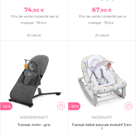
74
67
,90 €
,90 €
Prix de vente conseillé par la
Prix de vente conseillé par la
marque :
79
marque :
79
,90 €
,90 €
En stock
En stock
-14%
-10%
KINDERKRAFT
INGENUITY
Transat mimi - gris
Transat bébé bascule évolutif 3-en-
1