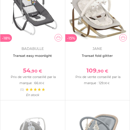
-18%
-15%
BADABULLE
JANE
Transat easy moonlight
Transat fold glitter
54
109
,90 €
,90 €
Prix de vente conseillé par la
Prix de vente conseillé par la
marque :
66
marque :
129
,90 €
,90 €
(12)
En stock