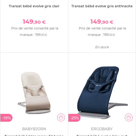
Transat bébé evolve gris clair
Transat bébé evolve gris anthracite
149
149
,90 €
,90 €
Prix de vente conseillé par la
Prix de vente conseillé par la
marque :
199
marque :
199
,00 €
,00 €
En stock
-19%
-25%
BABYBJORN
ERGOBABY