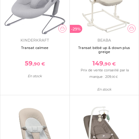
-29%
KINDERKRAFT
BEABA
Transat calmee
Transat bébé up & down plus
greige
59
149
,90 €
,90 €
Prix de vente conseillé par la
En stock
marque :
209
,90 €
En stock