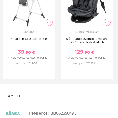
NANIA
BEBECONFORT
Chaise haute lucie grise
Siège auto evolufix pivotant
360° i-size tinted black
39
129
,90 €
,90 €
Prix de vente conseillé par la
Prix de vente conseillé par la
marque :
79
marque :
199
,90 €
,90 €
Descriptif
Référence :
BB062350495