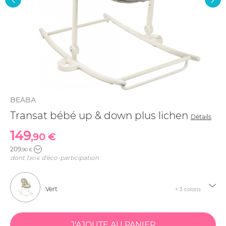
BEABA
Transat bébé up & down plus lichen
Détails
149
,90 €
209
,90 €
dont
1
d'éco-participation
,80 €
Vert
+ 3 coloris