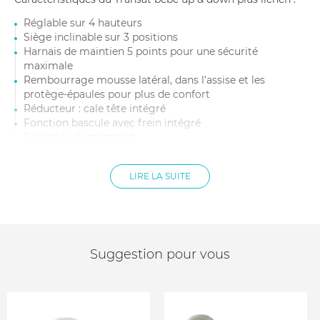
Réglable sur 4 hauteurs
Siège inclinable sur 3 positions
Harnais de maintien 5 points pour une sécurité
maximale
Rembourrage mousse latéral, dans l’assise et les
protège-épaules pour plus de confort
Réducteur : cale tête intégré
Fonction bascule avec frein intégré
Poignées de transport
Housse amovible pour un lavage à la main ou en
machine sur cycle délicat
LIRE LA SUITE
Poids : 5 kg
Extra fin une foix plié! Dimensions plié : L88 xl66 x
P18cm
Dimensions : L 88 x l66 x H82 cm
Arche de jeu (vendue séparément)
Suggestion pour vous