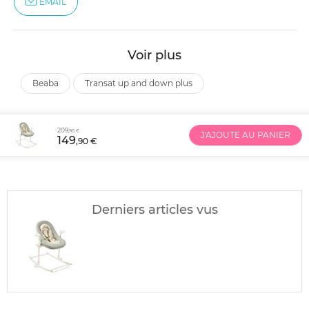
EMAIL
Voir plus
beaba
transat up and down plus
209
,90 €
J'AJOUTE AU PANIER
149
,90 €
Derniers articles vus