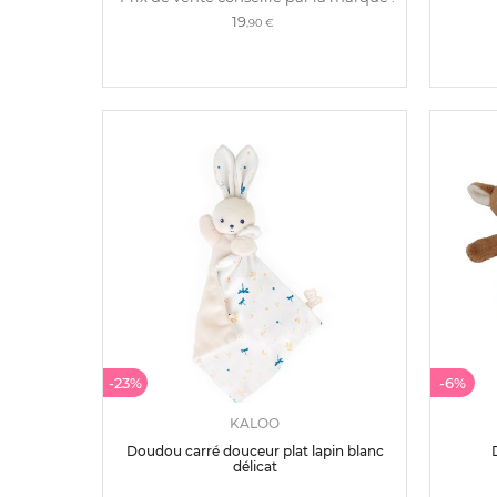
19
,90 €
-23%
-6%
KALOO
Doudou carré douceur plat lapin blanc
délicat