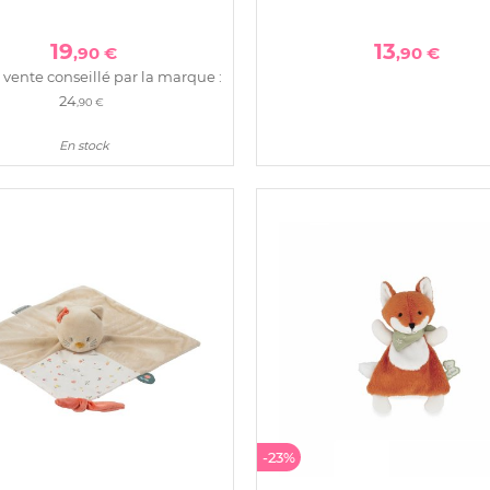
19
13
,90 €
,90 €
 vente conseillé par la marque :
24
,90 €
En stock
-23%