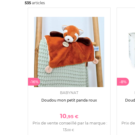
535
art
icles
-16%
-8%
BABYNAT
Doudou mon petit panda roux
Doud
10
,95 €
Prix de vente conseillé par la marque :
Prix de
13
,00 €