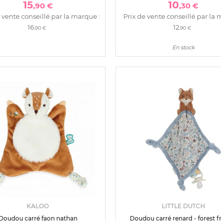
15
10
,90 €
,30 €
 vente conseillé par la marque :
Prix de vente conseillé par la 
16
12
,90 €
,90 €
En stock
KALOO
LITTLE DUTCH
Doudou carré faon nathan
Doudou carré renard - forest f