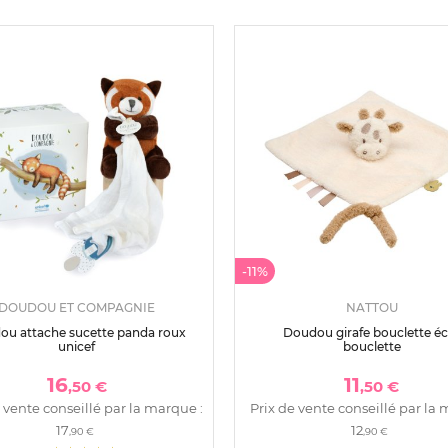
-11%
DOUDOU ET COMPAGNIE
NATTOU
ou attache sucette panda roux
Doudou girafe bouclette éc
unicef
bouclette
16
11
,50 €
,50 €
 vente conseillé par la marque :
Prix de vente conseillé par la 
17
12
,90 €
,90 €