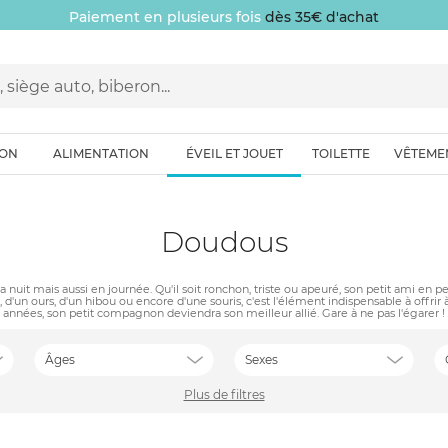
Paiement en plusieurs fois
dès 35€ d'achat
ION
ALIMENTATION
ÉVEIL ET JOUET
TOILETTE
VÊTEME
Doudous
nuit mais aussi en journée. Qu'il soit ronchon, triste ou apeuré, son petit ami en
d'un ours, d'un hibou ou encore d'une souris, c'est l'élément indispensable à offrir à
années, son petit compagnon deviendra son meilleur allié. Gare à ne pas l'égarer !
Âges
Sexes
Plus de filtres