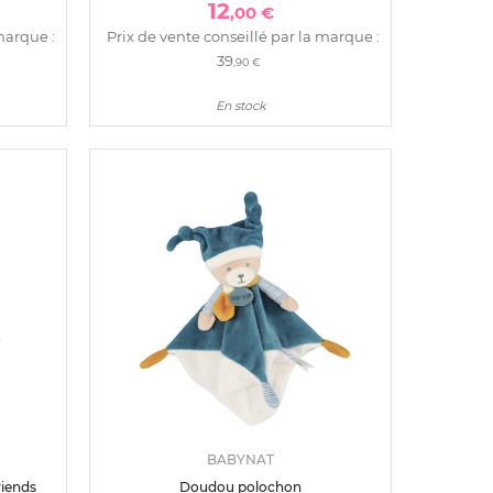
12
,00 €
marque :
Prix de vente conseillé par la marque :
39
,90 €
En stock
BABYNAT
riends
Doudou polochon