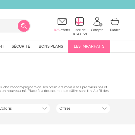
10€
offerts
Liste de
Compte
Panier
naissance
NT
SÉCURITÉ
BONS PLANS
LES IMPARFAITS
 peluche l'accompagnera de ses premiers mois à ses premiers pas et
 un nouveau-né. Place à la douceur et aux câlins sans fin. Au fil des
Coloris
Offres