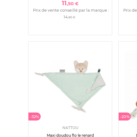
11
,50 €
Prix de vente conseillé par la marque :
Prix de
14
,90 €
-32%
-20%
NATTOU
Maxi doudou flo le renard