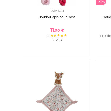
-32%
BABYNAT
Doudou lapin poupi rose
Doud
11
,90 €
Prix de
(1)
En stock