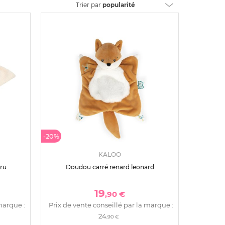
Trier
par
popularité
-20%
KALOO
ru
Doudou carré renard leonard
19
,90 €
marque :
Prix de vente conseillé par la marque :
24
,90 €