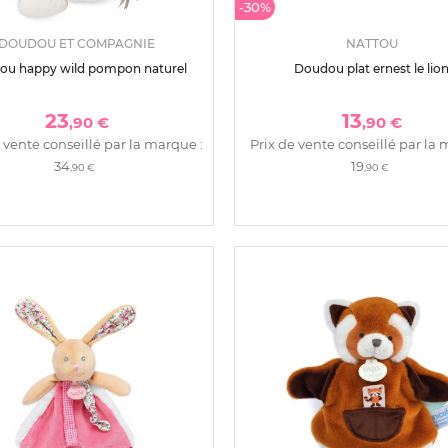
-30%
DOUDOU ET COMPAGNIE
NATTOU
ou happy wild pompon naturel
Doudou plat ernest le lio
23
13
,90 €
,90 €
 vente conseillé par la marque :
Prix de vente conseillé par la 
34
19
,90 €
,90 €