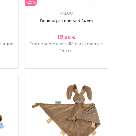
-20%
KALOO
n
Doudou plat ours vert 24 cm
19
,90 €
marque :
Prix de vente conseillé par la marque :
24
,90 €