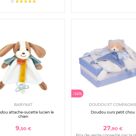
(7)
-14%
BABYNAT
DOUDOU ET COMPAGNI
dou attache-sucette lucien le
Doudou ours petit chou
chien
9
27
,50 €
,90 €
Prix de vente conseillé par la 