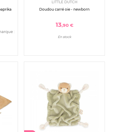
LITTLE DUTCH
paprika
Doudou carré oie - newborn
13
,90 €
marque :
En stock