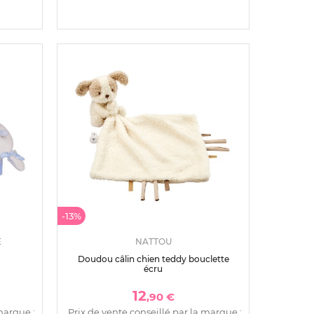
-13%
E
NATTOU
Doudou câlin chien teddy bouclette
écru
12
,90 €
marque :
Prix de vente conseillé par la marque :