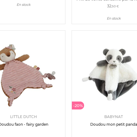
En stock
32
,50 €
En stock
-20%
LITTLE DUTCH
BABYNAT
Doudou faon - fairy garden
Doudou mon petit pand