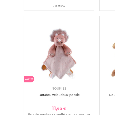
En stock
-40%
NOUKIES
Doudou veloudoux popsie
Dou
11
,90 €
Prix de vente conseillé par la marque :