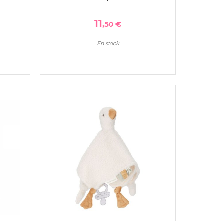
11
,50 €
En stock